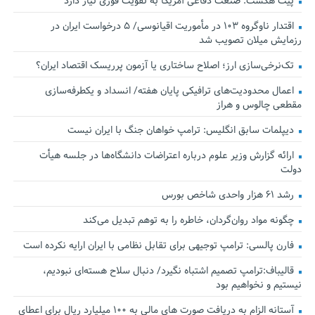
پیت هگست: صنعت دفاعی آمریکا به تقویت فوری نیاز دارد
اقتدار ناوگروه ۱۰۳ در مأموریت‌ اقیانوسی/ ۵ درخواست ایران در
رزمایش میلان تصویب شد
تک‌نرخی‌سازی ارز؛ اصلاح ساختاری یا آزمون پرریسک اقتصاد ایران؟
اعمال محدودیت‌های ترافیکی پایان هفته/ انسداد و یکطرفه‌سازی
مقطعی چالوس و هراز
دیپلمات سابق انگلیس:‌ ترامپ خواهان جنگ با ایران نیست
ارائه گزارش وزیر علوم درباره اعتراضات دانشگاه‌ها در جلسه هیأت
دولت
رشد ۶۱ هزار واحدی شاخص بورس
چگونه مواد روان‌گردان، خاطره را به توهم تبدیل می‌کند
فارن پالسی: ترامپ توجیهی برای تقابل نظامی با ایران ارایه نکرده است
قالیباف:ترامپ تصمیم اشتباه نگیرد/ دنبال سلاح هسته‌ای نبودیم،
نیستیم و نخواهیم بود
آستانه الزام به دریافت صورت های مالی به ۱۰۰ میلیارد ریال برای اعطای