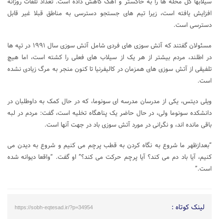
سیلابها کل محله ها را به خاکستر و آهک کاهش داده است. تعداد تلفات روزانه
افزایش یافته است، زیرا تیم های جستجو دسترسی به مناطق قبلا غیر قابل
دسترسی است.
مسئولان گفتند که آتش سوزی های فردی شامل آتش سوزی سال ۱۹۹۱ در تپه ها
در اطلند، مردم بیشتر از هر یک از سیلاب های فعلی را کشته است، اما هیچ
تلفیقی از آتش سوزی های همزمان در کالیفرنیا تا کنون منجر به مرگ زیادی نشده
است.
ویلی دیتس، یکی از مدرسان مدرسه ای سونوما، که در حال کمک به داوطلبان در
دانشکده سونوما ولی، در حال حاضر یک پناهگاه تخلیه است، گفت: مردم در لبه
باقی مانده اند، و نگرانی در مورد آتش سوزی باد در جهت آنها است.
“بعدازظهر ما شروع به نگاه کردن به قطب پرچم می کنیم و شروع به دیدن می
کنیم، آیا باد دم می کند؟ آیا پرچم حرکت می کند؟” او گفت. “واقعا دیوانه شده
است.”
لینک کوتاه :
https://sobh-eqtesad.ir/?p=34954