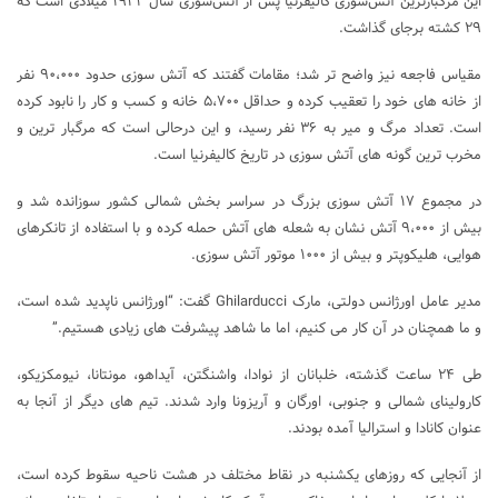
این مرگبارترین آتش‌سوزی کالیفرنیا پس از آتش‌سوزی سال ۱۹۳۳ میلادی است که
۲۹ کشته برجای گذاشت.
مقیاس فاجعه نیز واضح تر شد؛ مقامات گفتند که آتش سوزی حدود ۹۰،۰۰۰ نفر
از خانه های خود را تعقیب کرده و حداقل ۵،۷۰۰ خانه و کسب و کار را نابود کرده
است. تعداد مرگ و میر به ۳۶ نفر رسید، و این درحالی است که مرگبار ترین و
مخرب ترین گونه های آتش سوزی در تاریخ کالیفرنیا است.
در مجموع ۱۷ آتش سوزی بزرگ در سراسر بخش شمالی کشور سوزانده شد و
بیش از ۹،۰۰۰ آتش نشان به شعله های آتش حمله کرده و با استفاده از تانکرهای
هوایی، هلیکوپتر و بیش از ۱۰۰۰ موتور آتش سوزی.
مدیر عامل اورژانس دولتی، مارک Ghilarducci گفت: “اورژانس ناپدید شده است،
و ما همچنان در آن کار می کنیم، اما ما شاهد پیشرفت های زیادی هستیم.”
طی ۲۴ ساعت گذشته، خلبانان از نوادا، واشنگتن، آیداهو، مونتانا، نیومکزیکو،
کارولینای شمالی و جنوبی، اورگان و آریزونا وارد شدند. تیم های دیگر از آنجا به
عنوان کانادا و استرالیا آمده بودند.
از آنجایی که روزهای یکشنبه در نقاط مختلف در هشت ناحیه سقوط کرده است،