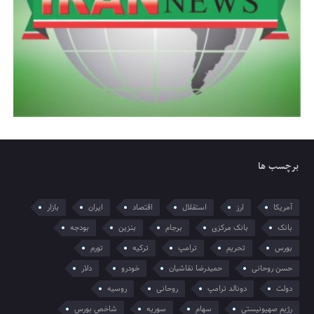
برچسب ها
آمریکا
ارز
استقلال
اقتصاد
ایران
بازار
بانک
بانک مرکزی
برجام
بنزین
بودجه
بورس
تحریم
ترامپ
ترکیه
تورم
حسن روحانی
حمیدرضا نقاشیان
خودرو
دلار
دولت
دونالد ترامپ
روحانی
روسیه
رژیم صهیونیستی
سهام
سوریه
شاخص بورس