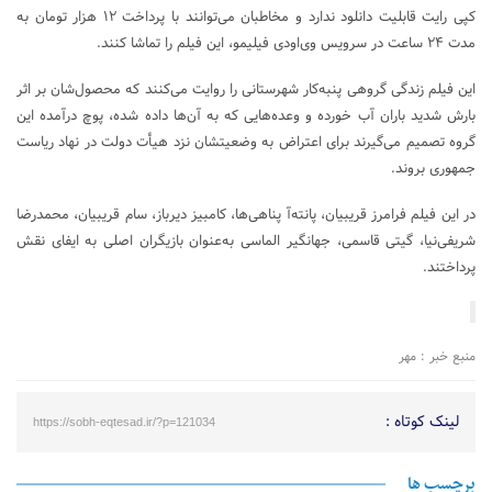
کپی رایت قابلیت دانلود ندارد و مخاطبان می‌توانند با پرداخت ۱۲ هزار تومان به
مدت ۲۴ ساعت در سرویس وی‌اودی فیلیمو، این فیلم را تماشا کنند.
این فیلم زندگی گروهی پنبه‌کار شهرستانی را روایت می‌کنند که محصول‌شان بر اثر
بارش شدید باران آب خورده و وعده‌هایی که به آن‌ها داده شده، پوچ درآمده این
گروه تصمیم می‌گیرند برای اعتراض به وضعیتشان نزد هیأت دولت در نهاد ریاست
جمهوری بروند.
در این فیلم فرامرز قریبیان، پانته‌آ پناهی‌ها، کامبیز دیرباز، سام قریبیان، محمدرضا
شریفی‌نیا، گیتی قاسمی، جهانگیر الماسی به‌عنوان بازیگران اصلی به ایفای نقش
پرداختند.
منبع خبر : مهر
لینک کوتاه :
https://sobh-eqtesad.ir/?p=121034
برچسب ها