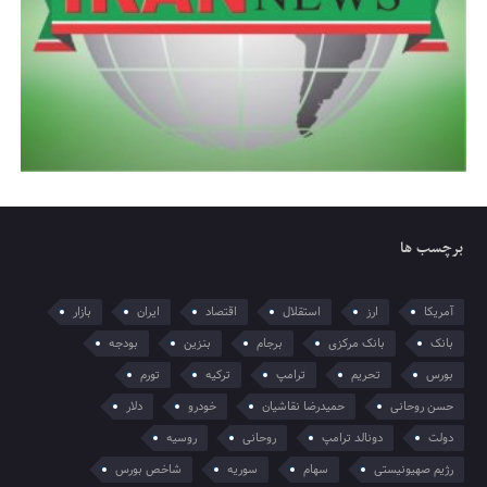
برچسب ها
آمریکا
ارز
استقلال
اقتصاد
ایران
بازار
بانک
بانک مرکزی
برجام
بنزین
بودجه
بورس
تحریم
ترامپ
ترکیه
تورم
حسن روحانی
حمیدرضا نقاشیان
خودرو
دلار
دولت
دونالد ترامپ
روحانی
روسیه
رژیم صهیونیستی
سهام
سوریه
شاخص بورس