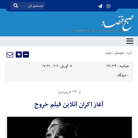
گروه :
فرهنگی
/
فیلم
شناسه :
121034
07 آوریل 2020 - 17:41
0
دیدگاه
از ۲۴ فروردین؛
آغاز اکران آنلاین فیلم خروج