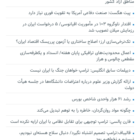
مناطق آزاد کشور
پیت هگست: صنعت دفاعی آمریکا به تقویت فوری نیاز دارد
اقتدار ناوگروه ۱۰۳ در مأموریت‌ اقیانوسی/ ۵ درخواست ایران در
رزمایش میلان تصویب شد
تک‌نرخی‌سازی ارز؛ اصلاح ساختاری یا آزمون پرریسک اقتصاد ایران؟
اعمال محدودیت‌های ترافیکی پایان هفته/ انسداد و یکطرفه‌سازی
مقطعی چالوس و هراز
دیپلمات سابق انگلیس:‌ ترامپ خواهان جنگ با ایران نیست
ارائه گزارش وزیر علوم درباره اعتراضات دانشگاه‌ها در جلسه هیأت
دولت
رشد ۶۱ هزار واحدی شاخص بورس
چگونه مواد روان‌گردان، خاطره را به توهم تبدیل می‌کند
فارن پالسی: ترامپ توجیهی برای تقابل نظامی با ایران ارایه نکرده است
قالیباف:ترامپ تصمیم اشتباه نگیرد/ دنبال سلاح هسته‌ای نبودیم،
نیستیم و نخواهیم بود