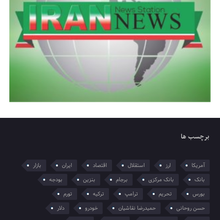
برچسب ها
آمریکا
ارز
استقلال
اقتصاد
ایران
بازار
بانک
بانک مرکزی
برجام
بنزین
بودجه
بورس
تحریم
ترامپ
ترکیه
تورم
حسن روحانی
حمیدرضا نقاشیان
خودرو
دلار