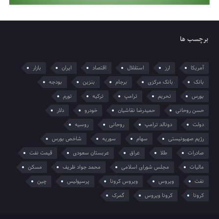
برچسب ها
آمریکا
ارز
استقلال
اقتصاد
ایران
بازار
بانک
بانک مرکزی
برجام
بنزین
بودجه
بورس
تحریم
ترامپ
ترکیه
تورم
حسن روحانی
حمیدرضا نقاشیان
خودرو
دلار
دولت
دونالد ترامپ
روحانی
روسیه
رژیم صهیونیستی
سهام
سوریه
شاخص بورس
صادرات
طلا
عراق
عربستان سعودی
قیمت نفت
مالیات
مجلس شورای اسلامی
محمد جواد ظریف
مسکن
نفت
ویروس
ویروس کرونا
پرسپولیس
چین
کرونا
کرونا ویروس
گمرک