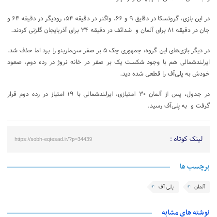
در این بازی، گروتسکا در دقایق ۹ و ۶۶، واگنر در دقیقه ۵۴، رودیگر در دقیقه ۶۴ و
جان در دقیقه ۸۱ برای آلمان و شدائف در دقیقه ۳۴ برای آذربایجان گلزنی کردند.
در دیگر بازی‌های این گروه، جمهوری چک ۵ بر صفر سن‌مارینو را برد اما حذف شد.
ایرلندشمالی هم با وجود شکست یک بر صفر در خانه نروژ در رده دوم، صعود
خودش به پلی‌آف را قطعی شده دید.
در جدول، پس از آلمان ۳۰ امتیازی، ایرلندشمالی با ۱۹ امتیاز در رده دوم قرار
گرفت و به پلی‌آف رسید.
لینک کوتاه :
https://sobh-eqtesad.ir/?p=34439
برچسب ها
آلمان
پلی آف
نوشته های مشابه