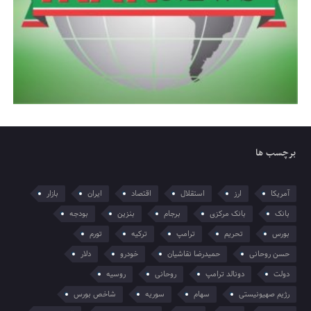
برچسب ها
آمریکا
ارز
استقلال
اقتصاد
ایران
بازار
بانک
بانک مرکزی
برجام
بنزین
بودجه
بورس
تحریم
ترامپ
ترکیه
تورم
حسن روحانی
حمیدرضا نقاشیان
خودرو
دلار
دولت
دونالد ترامپ
روحانی
روسیه
رژیم صهیونیستی
سهام
سوریه
شاخص بورس