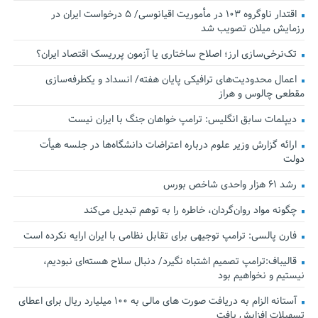
اقتدار ناوگروه ۱۰۳ در مأموریت‌ اقیانوسی/ ۵ درخواست ایران در
رزمایش میلان تصویب شد
تک‌نرخی‌سازی ارز؛ اصلاح ساختاری یا آزمون پرریسک اقتصاد ایران؟
اعمال محدودیت‌های ترافیکی پایان هفته/ انسداد و یکطرفه‌سازی
مقطعی چالوس و هراز
دیپلمات سابق انگلیس:‌ ترامپ خواهان جنگ با ایران نیست
ارائه گزارش وزیر علوم درباره اعتراضات دانشگاه‌ها در جلسه هیأت
دولت
رشد ۶۱ هزار واحدی شاخص بورس
چگونه مواد روان‌گردان، خاطره را به توهم تبدیل می‌کند
فارن پالسی: ترامپ توجیهی برای تقابل نظامی با ایران ارایه نکرده است
قالیباف:ترامپ تصمیم اشتباه نگیرد/ دنبال سلاح هسته‌ای نبودیم،
نیستیم و نخواهیم بود
آستانه الزام به دریافت صورت های مالی به ۱۰۰ میلیارد ریال برای اعطای
تسهیلات افزایش یافت