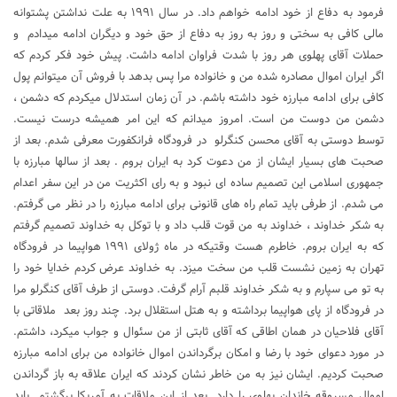
فرمود به دفاع از خود ادامه خواهم داد. در سال ۱۹۹۱ به علت نداشتن پشتوانه
مالی کافی به سختی و روز به روز به دفاع از حق خود و دیگران ادامه میدادم و
حملات آقای پهلوی هر روز با شدت فراوان ادامه داشت. پیش خود فکر کردم که
اگر ایران اموال مصادره شده من و خانواده مرا پس بدهد با فروش آن میتوانم پول
کافی برای ادامه مبارزه خود داشته باشم. در آن زمان استدلال میکردم که دشمن ،
دشمن من دوست من است. امروز میدانم که این امر همیشه درست نیست.
توسط دوستی به آقای محسن کنگرلو در فرودگاه فرانکفورت معرفی شدم. بعد از
صحبت های بسیار ایشان از من دعوت کرد به ایران بروم . بعد از سالها مبارزه با
جمهوری اسلامی این تصمیم ساده ای نبود و به رای اکثریت من در این سفر اعدام
می شدم. از طرفی باید تمام راه های قانونی برای ادامه مبارزه را در نظر می گرفتم.
به شکر خداوند ، خداوند به من قوت قلب داد و با توکل به خداوند تصمیم گرفتم
که به ایران بروم. خاطرم هست وقتیکه در ماه ژولای ۱۹۹۱ هواپیما در فرودگاه
تهران به زمین نشست قلب من سخت میزد. به خداوند عرض کردم خدایا خود را
به تو می سپارم و به شکر خداوند قلبم آرام گرفت. دوستی از طرف آقای کنگرلو مرا
در فرودگاه از پای هواپیما برداشته و به هتل استقلال برد. چند روز بعد ملاقاتی با
آقای فلاحیان در همان اطاقی که آقای ثابتی از من سئوال و جواب میکرد، داشتم.
در مورد دعوای خود با رضا و امکان برگرداندن اموال خانواده من برای ادامه مبارزه
صحبت کردیم. ایشان نیز به من خاطر نشان کردند که ایران علاقه به باز گرداندن
اموال مسروقه خاندان پهلوی را دارد. بعد از این ملاقات به آمریکا برگشتم. باید