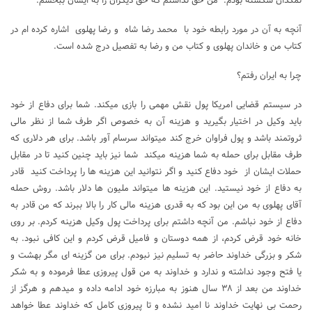
نمکدان شکسته بودم. من حق نداشتم که حق دیگران را به ایشان ببخشم.
آنچه به آن در مورد رابطه خود با محمد رضا شاه و رضا پهلوی اشاره کرده ام در
کتاب من و خاندان پهلوی و کتاب من و رضا به تفصیل درج شده است.
چرا به ایران رفتم؟
در سیستم قضایی امریکا پول نقش مهمی را بازی میکند. شما برای دفاع از خود
باید وکیل در اختیار بگیرید و هزینه آن به خصوص اگر طرف شما از نظر مالی
ثروتمند باشد و پول فراوان خرج کند میتواند سرسام آور باشد. برای هر دلاری که
طرف مقابل برای حمله به شما هزینه میکند شما نیز باید چنین کنید تا در مقابل
حملات ایشان از خود دفاع کنید و اگر نتوانید این هزینه ها را پرداخت کنید قادر
به دفاع از خود نیستید. این هزینه ها میتواند ملیون ها دلار باشد. روش حمله
آقای پهلوی به من این بود که به قدری هزینه مالی کار را بالا ببرند که من قادر به
دفاع از خود نباشم. من آنچه داشتم برای پرداخت پول وکیل هزینه کردم. بر روی
خانه خود قرض کردم، از همه دوستان و فامیل قرض کردم و این کافی نبود. به
شکر و بزرگی خداوند حاضر به تسلیم نیز نبودم. برای من گزینه ای مگر بهشت و
یا فتح وجود نداشته و ندارد و خداوند به من قول پیروزی عطا فرموده و به شکر
خداوند من بعد از ۳۸ سال هنوز به مبارزه خود ادامه داده و میدهم و هرگز از
رحمت بی نهایت خداوند نا امید نشده و تا پیروزی کامل که خداوند عطا خواهد