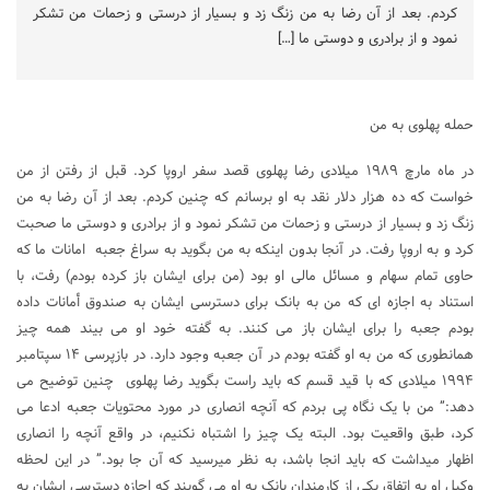
کردم. بعد از آن رضا به من زنگ زد و بسیار از درستى و زحمات من تشکر
نمود و از برادرى و دوستى ما […]
حمله پهلوی به من
در ماه مارچ ۱۹۸۹ میلادى رضا پهلوى قصد سفر اروپا کرد. قبل از رفتن از من
خواست که ده هزار دلار نقد به او برسانم که چنین کردم. بعد از آن رضا به من
زنگ زد و بسیار از درستى و زحمات من تشکر نمود و از برادرى و دوستى ما صحبت
کرد و به اروپا رفت. در آنجا بدون اینکه به من بگوید به سراغ جعبه امانات ما که
حاوى تمام سهام و مسائل مالى او بود (من براى ایشان باز کرده بودم) رفت، با
استناد به اجازه اى که من به بانک براى دسترسى ایشان به صندوق أمانات داده
بودم جعبه را براى ایشان باز می کنند. به گفته خود او مى بیند همه چیز
همانطورى که من به او گفته بودم در آن جعبه وجود دارد. در بازپرسى ١۴ سپتامبر
١٩٩۴ میلادى که با قید قسم که باید راست بگوید رضا پهلوى چنین توضیح مى
دهد:” من با یک نگاه پى بردم که آنچه انصارى در مورد محتویات جعبه ادعا مى
کرد، طبق واقعیت بود. البته یک چیز را اشتباه نکنیم، در واقع آنچه را انصارى
اظهار میداشت که باید انجا باشد، به نظر میرسید که آن جا بود.” در این لحظه
وکیل او به اتفاق یکى از کارمندان بانک به او مى گویند که اجازه دسترسى ایشان به