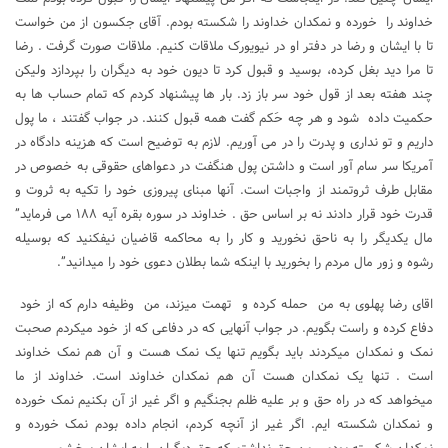
خداوند را خورده و نمکدان خداوند را شکسته بودم. آقاى جکسون از من خواست
تا با ایشان و رضا در دفتر او در نیویورک ملاقات کنیم. ملاقات صورت گرفت . رضا
تا مرا دید بغل کرده، بوسید و قبول کرد تا دیون خود به دیگران را بپردازد ولیکن
چند هفته بعد از قول خود سر باز زد. بار ها پیشنهاد کردم که تمام حساب ها به
حکمیت داده شود و هر چه حَکم گفت همه قبول کنند. در جواب گفتند ، ما پول
داریم و تو ندارى و پدرت را در می آوریم. لازم به توضیح است که هزینه دادگاه در
آمریکا سر سام آور است و داشتن پول هنگفت در دعواهای حقوقی به خصوص در
مقابل طرف ثروتمند از واجبات است. آنها مبناى پیروزى خود را تکیه به ثروت و
قدرت خود قرار دادند نه بر اساس حق . خداوند در سوره بقره آیه ١٨٨ می فرماید”
مال یکدیگر را به ناحق نخورید و کار را به محاکمه قاضیان نیفکنید که بوسیله
رشوه و زور مال مردم را بخورید با اینکه شما بطلان دعوى خود را میدانید”.
اقای رضا پهلوی به من حمله کرده و تهمت میزند، من وظیفه دارم که از خود
دفاع کرده و راست بگویم. در جواب آنهایی که در دفاعی که از خود میکردم صحبت
نمک و نمکدان میکردند باید بگویم تنها یک نمک هست و آن هم نمک خداوند
است . تنها یک نمکدان هست آن هم نمکدان خداوند است. خداوند از ما
میخواهد که در راه حق و بر علیه ظلم بجنگیم و اگر غیر از آن بکنیم نمک خورده
و نمکدان شکسته ایم. اگر غیر از آنچه کردم، انجام داده بودم نمک خورده و