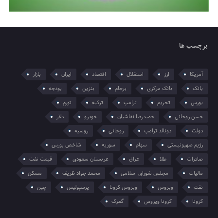
برچسب ها
آمریکا
ارز
استقلال
اقتصاد
ایران
بازار
بانک
بانک مرکزی
برجام
بنزین
بودجه
بورس
تحریم
ترامپ
ترکیه
تورم
حسن روحانی
حمیدرضا نقاشیان
خودرو
دلار
دولت
دونالد ترامپ
روحانی
روسیه
رژیم صهیونیستی
سهام
سوریه
شاخص بورس
صادرات
طلا
عراق
عربستان سعودی
قیمت نفت
مالیات
مجلس شورای اسلامی
محمد جواد ظریف
مسکن
نفت
ویروس
ویروس کرونا
پرسپولیس
چین
کرونا
کرونا ویروس
گمرک