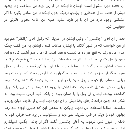
آن جعبه مورد سئوال است. ایشان با اینکه مرا از روز تولد مى شناخت و با وجود
بیش از هفت سال همکارى و برادرى نزدیک بدون اینکه با من تماس بگیرد تا اگر
مشگلى وجود دارد من آن را بر طرف سازم، علیه من اقامه دعواى قانونى در
سوئیس کرد.
بعد از ان آقای “جکسون” ، وکیل ایشان در آمریکا که وکیل آقاى “راکفلر” هم بود
از من خواست که در شهر آتلانتا با ایشان ملاقات کنم . ایشان به من گفت جنگ
میان من و رضا به نفع هر دو ما نیست و بهتر است که ما با هم آشتى کرده و این
دعوا را حل کنیم چراکه اگر کار به مطبوعات درز پیدا کند به نفع هیچکدام از ما
نیست. ایشان به من گفت که رضا با من دعوا ندارد ولیکن قصد پس دادن أموال
سرمایه گذران جزء را نیز ندارد. سرمایه گذران جزء افرادى بودند که در بانک رضا
پهلوی حساب باز کرده و پول خود را در این بانک به ودیعه گذاشته بودند. رضا
پهلوی بانکى تشکیل داده بودند که افرادى با بهره ١٢ درصد و…در این بانک پول
گذاشته بودند. ایشان آن پول را با همان بهره از بانک خود قرض نموده بود، به
شکر خدا چون درامد کارهاى رضا بیش از آن بهره بود، ایشان از تفاوت میان بهره و
درامدها، سالها استفاده می نمود، ولیکن به محض این که ضررى ایجاد شد رضا
پهلوی خود را دیگر در ضرر شریک نمى دید و مسئولیت باز پرداخت قرض خود به
بانک را قبول نمى فرمود. به آقاى جکسون گفتم اگر از جانم بگذرم نمیگذارم
ایشان چنین کند. در اینجاست که اگر من پیشنهاد ایشان را قبول کرده بودم نمک