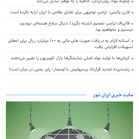
چگونه مواد روان‌گردان، خاطره را به توهم تبدیل می‌کند
فارن پالسی: ترامپ توجیهی برای تقابل نظامی با ایران ارایه نکرده است
قالیباف:ترامپ تصمیم اشتباه نگیرد/ دنبال سلاح هسته‌ای نبودیم،
نیستیم و نخواهیم بود
آستانه الزام به دریافت صورت های مالی به ۱۰۰ میلیارد ریال برای اعطای
تسهیلات افزایش یافت
کره‌ای‌ها با تولید مواد اصلی نمایشگرها بازار تلویزیون را تغییر می‌دهند
پشت‌پرده تمدید قرارداد پرسپولیس با اوسمار؛ پای یحیی در میان است!
سایت خبری ایران نیوز