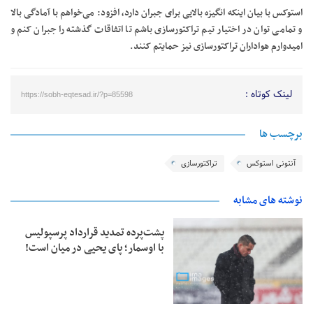
استوکس با بیان اینکه انگیزه بالایی برای جبران دارد، افزود: می‌خواهم با آمادگی بالا
و تمامی توان در اختیار تیم تراکتورسازی باشم تا اتفاقات گذشته را جبران کنم و
امیدوارم هواداران تراکتورسازی نیز حمایتم کنند.
لینک کوتاه :
https://sobh-eqtesad.ir/?p=85598
برچسب ها
آنتونی استوکس
تراکتورسازی
نوشته های مشابه
پشت‌پرده تمدید قرارداد پرسپولیس
با اوسمار؛ پای یحیی در میان است!