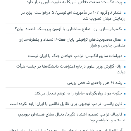
پیت هگست: صنعت دفاعی آمریکا به تقویت فوری نیاز دارد
اقتدار ناوگروه ۱۰۳ در مأموریت‌ اقیانوسی/ ۵ درخواست ایران در
رزمایش میلان تصویب شد
تک‌نرخی‌سازی ارز؛ اصلاح ساختاری یا آزمون پرریسک اقتصاد ایران؟
اعمال محدودیت‌های ترافیکی پایان هفته/ انسداد و یکطرفه‌سازی
مقطعی چالوس و هراز
دیپلمات سابق انگلیس:‌ ترامپ خواهان جنگ با ایران نیست
ارائه گزارش وزیر علوم درباره اعتراضات دانشگاه‌ها در جلسه هیأت
دولت
رشد ۶۱ هزار واحدی شاخص بورس
چگونه مواد روان‌گردان، خاطره را به توهم تبدیل می‌کند
فارن پالسی: ترامپ توجیهی برای تقابل نظامی با ایران ارایه نکرده است
قالیباف:ترامپ تصمیم اشتباه نگیرد/ دنبال سلاح هسته‌ای نبودیم،
نیستیم و نخواهیم بود
آستانه الزام به دریافت صورت های مالی به ۱۰۰ میلیارد ریال برای اعطای