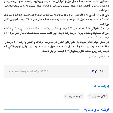
همچنین نسبت به مدت مشابه سال قبل از افزایش ۰.۹۷ درصدی برخوردار است. همچنین ماهی‌ها و
صدف‌داران نیز با افزایش ۵.۷ درصدی نسبت به ماه قبل و ۹۰.۲ درصدی نسبت به مدت مشابه سال قبل
همراه است.
یکی دیگر از اقلامی که با افزایش روبرو بوده مربوط به سبزیجات است با دسته‌بندی حبوبات و سبزی‌ها
است که نسبت به ماه قبل ۱۳ درصد و نسبت به مدت مشابه سال قبل ۷۲.۹ درصد افزایش نشان
می‌دهد.
در بخش خوراکی‌ها شاهد افزایش ۱.۳ درصدی شکر، مربا، عسل، شکلات و شیرینی هستیم و اقلام
خوراک طبقه‌بندی نشده نیز ۰.۹ درصد رشد دارند. این کالاها نسبت به مدت مشابه سال قبل خود ۱۰۸.۱
درصد افزایش یافتند.
در بخش دیگر اقلام مربوط به خانوارهای کشور در بهمن‌ماه پوشاک و کفش با رشد ۲.۶ درصدی،
دخانیات ۰.۲ درصد، مسکن و آب و برق ۰.۳ درصد، حمل و نقل ۲.۷ درصد، مبلمان و لوازم خانگی ۱.۹
درصد رشد روبرو است. هتل و رستوران ۲.۷ درصد افزایش داشت
منبع خبر : فارس
لینک کوتاه :
https://sobh-eqtesad.ir/?p=91202
برچسب ها
کالای مصرفی
گوشت قرمز
نوشته های مشابه