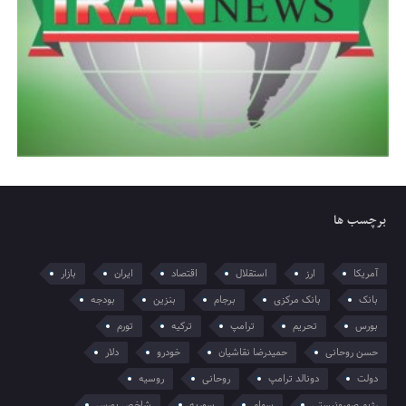
برچسب ها
آمریکا
ارز
استقلال
اقتصاد
ایران
بازار
بانک
بانک مرکزی
برجام
بنزین
بودجه
بورس
تحریم
ترامپ
ترکیه
تورم
حسن روحانی
حمیدرضا نقاشیان
خودرو
دلار
دولت
دونالد ترامپ
روحانی
روسیه
رژیم صهیونیستی
سهام
سوریه
شاخص بورس