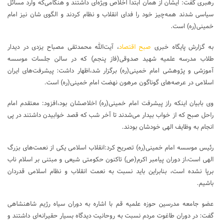
رهبری گفت: ایشان از همان ابتدا اخلاص ویژه‌ای داشتند و هنگامی‌که وارد مسائل
سیاسی شدند همه‌چیز خود را فدای انقلاب و نظام کردند و الگوی شان نیز امام
خمینی(ره) است.
به گزارش پایگاه خبری
صبح اقتصاد
، آیت‌الله محمدتقی مصباح یزدی در دیدار
طلاب مدرسه علمیه شهید صدوقی(فاز پنجم) که در سالن جلسات موسسه
آموزشی و پژوهشی امام خمینی(ره) برگزار شد،اظهار داشت: پیشرفت‌های ایران
اسلامی در عرصه‌های گوناگون مرهون نهضت امام خمینی(ره) است.
وی بابیان اینکه راز پیشرفت امام خمینی(ره) اخلاصشان بود،افزود: معتقدم امام
راحل صبح که از خواب بیدار می‌شدند تا آخر شب که قصد خوابیدن داشتند در پی
انجام به وظایف الهی خودشان بودند.
رئیس موسسه امام خمینی(ره) تصریح کرد:انقلاب اسلامی یکی از نعمت‌های بزرگ
الهی است،از دوران پیامبر اکرم(ص) تاکنون حکومتی شیعی و مبتنی بر اسلام ناب
برپا نشده است، بنابراین باید نسبت به نعمت انقلاب و نظام اسلامی قدردان
باشیم.
عضو جامعه مدرسین حوزه علمیه قم با اشاره به دوران سیاه رژیم شاهنشاهی
گفت: در دوران طاغوت مردم نسبت به روحانیت دیدگاه بسیار حقیرانه‌ای داشتند و