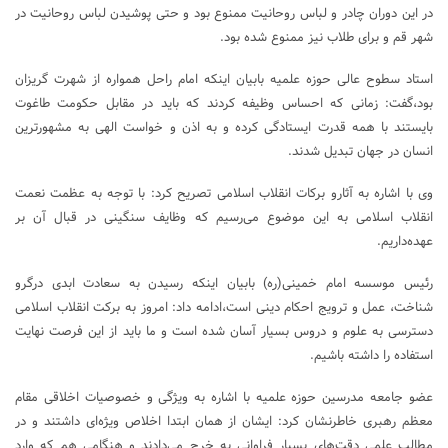
در این دوران چادر و لباس روحانیت ممنوع بود و حتی پوشیدن لباس روحانیت در
شهر قم و برای طلاب نیز ممنوع شده بود.
استاد سطوح عالی حوزه علمیه بابیان اینکه امام راحل همواره از شهرت گریزان
بود،گفت: زمانی که احساس وظیفه کردند که باید در مقابل حکومت طاغوت
بایستند با همه قدرت ایستادگی کرده و به اذن و خواست الهی به مشهورترین
انسان در جهان تبدیل شدند.
وی با اشاره به آثارو برکات انقلاب اسلامی تصریح کرد: با توجه به عظمت نعمت
انقلاب اسلامی به این موضوع می‌رسیم که وظایف سنگینی در قبال آن بر
عهده‌داریم.
رئیس موسسه امام خمینی(ره) بابیان اینکه رسیدن به سعادت ابدی درگرو
شناخت، عمل و ترویج احکام دینی است،ادامه داد: امروز به برکت انقلاب اسلامی
دسترسی به علوم و دروس بسیار آسان شده است و ما باید از این فرصت نهایت
استفاده را داشته باشیم.
عضو جامعه مدرسین حوزه علمیه با اشاره به ویژگی و خصوصیات اخلاقی مقام
معظم رهبری خاطرنشان کرد: ایشان از همان ابتدا اخلاص ویژه‌ای داشتند و در
مطالب علمی دقت‌های بسیار فراوانی به خرج می‌دادند و هنگامی هم که وارد