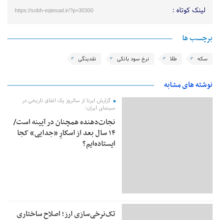
لینک کوتاه :
https://sobh-eqtesad.ir/?p=30300
برچسب ها
سکه
طلا
نرخ سود بانکی
نقدینگی
نوشته های مشابه
گزارش ایرنا از سالروز یک اتفاق تاریخی در
سینمای ایران؛
نجات‌دهنده‌ همچنان در آیینه است/
۱۴ سال بعد از اسکارِ «جدایی» کجا
ایستاده‌ایم؟
تک‌نرخی‌سازی ارز؛ اصلاح ساختاری