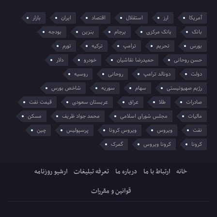
آمریکا
ارز
استقلال
اقتصاد
ایران
بازار
بانک
بانک مرکزی
برجام
بنزین
بودجه
بورس
تحریم
ترامپ
ترکیه
تورم
حسن روحانی
حمیدرضا نقاشیان
خودرو
دلار
دولت
دونالد ترامپ
روحانی
روسیه
رژیم صهیونیستی
سهام
سوریه
شاخص بورس
صادرات
طلا
عراق
عربستان سعودی
قیمت نفت
مالیات
مجلس شورای اسلامی
محمد جواد ظریف
مسکن
نفت
ویروس
ویروس کرونا
پرسپولیس
چین
کرونا
کرونا ویروس
گمرک
خانه
ارتباط با ما
درباره ما
تعرفه تبلیغات
ارشیو روزنامه
قوانین و مقررات