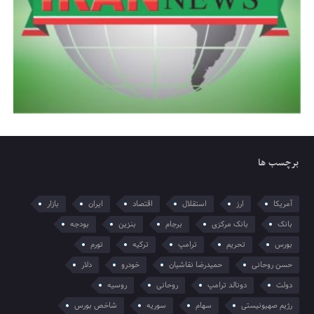
برچسب ها
آمریکا
ارز
استقلال
اقتصاد
ایران
بازار
بانک
بانک مرکزی
برجام
بنزین
بودجه
بورس
تحریم
ترامپ
ترکیه
تورم
حسن روحانی
حمیدرضا نقاشیان
خودرو
دلار
دولت
دونالد ترامپ
روحانی
روسیه
رژیم صهیونیستی
سهام
سوریه
شاخص بورس