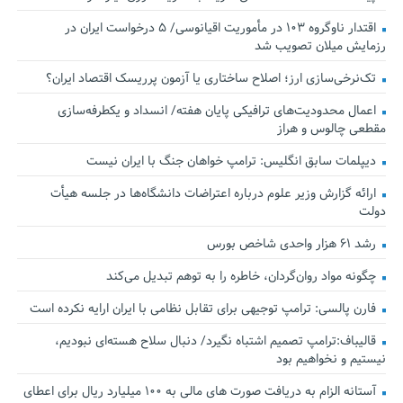
اقتدار ناوگروه ۱۰۳ در مأموریت‌ اقیانوسی/ ۵ درخواست ایران در
رزمایش میلان تصویب شد
تک‌نرخی‌سازی ارز؛ اصلاح ساختاری یا آزمون پرریسک اقتصاد ایران؟
اعمال محدودیت‌های ترافیکی پایان هفته/ انسداد و یکطرفه‌سازی
مقطعی چالوس و هراز
دیپلمات سابق انگلیس:‌ ترامپ خواهان جنگ با ایران نیست
ارائه گزارش وزیر علوم درباره اعتراضات دانشگاه‌ها در جلسه هیأت
دولت
رشد ۶۱ هزار واحدی شاخص بورس
چگونه مواد روان‌گردان، خاطره را به توهم تبدیل می‌کند
فارن پالسی: ترامپ توجیهی برای تقابل نظامی با ایران ارایه نکرده است
قالیباف:ترامپ تصمیم اشتباه نگیرد/ دنبال سلاح هسته‌ای نبودیم،
نیستیم و نخواهیم بود
آستانه الزام به دریافت صورت های مالی به ۱۰۰ میلیارد ریال برای اعطای