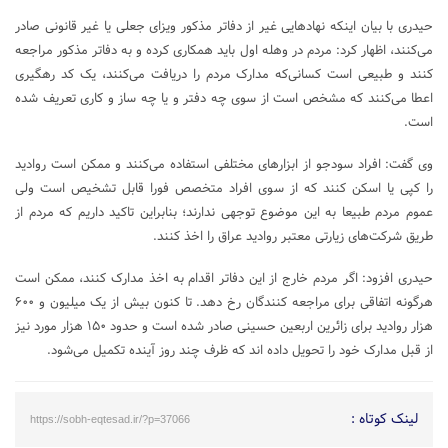
حیدری با بیان اینکه نهادهایی غیر از دفاتر مذکور ویزای جعلی یا غیر قانونی صادر
می‌کنند، اظهار کرد: مردم در وهله اول باید همکاری کرده و به دفاتر مذکور مراجعه
کنند و طبیعی است کسانی‌که مدارک مردم را دریافت می‌کنند، یک کد رهگیری
اعطا می‌کنند که مشخص است از سوی چه دفتر و یا چه ساز و کاری تعریف شده
است.
وی گفت: افراد سودجو از ابزارهای مختلفی استفاده می‌کنند و ممکن است روادید
را کپی یا اسکن کنند که از سوی افراد متخصص فورا قابل تشخیص است ولی
عموم مردم طبیعا به این موضوع توجهی ندارند؛ بنابراین تاکید داریم که مردم از
طریق شرکت‌های زیارتی معتبر روادید عراق را اخذ کنند.
حیدری افزود: اگر مردم خارج از این دفاتر اقدام به اخذ مدارک کنند، ممکن است
هرگونه اتفاقی برای مراجعه کنندگان رخ دهد. تا کنون بیش از یک میلیون و ۶۰۰
هزار روادید برای زائرین اربعین حسینی صادر شده است و حدود ۱۵۰ هزار مورد نیز
از قبل مدارک خود را تحویل داده اند که ظرف چند روز آینده تکمیل می‌شود.
لینک کوتاه :
https://sobh-eqtesad.ir/?p=37066