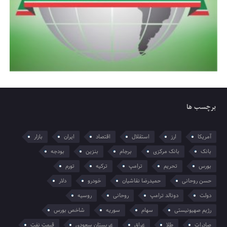
برچسب ها
آمریکا
ارز
استقلال
اقتصاد
ایران
بازار
بانک
بانک مرکزی
برجام
بنزین
بودجه
بورس
تحریم
ترامپ
ترکیه
تورم
حسن روحانی
حمیدرضا نقاشیان
خودرو
دلار
دولت
دونالد ترامپ
روحانی
روسیه
رژیم صهیونیستی
سهام
سوریه
شاخص بورس
صادرات
طلا
عراق
عربستان سعودی
قیمت نفت