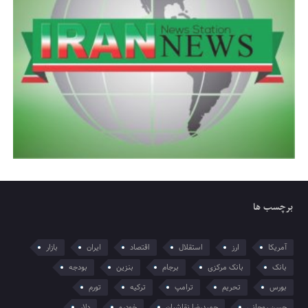
برچسب ها
آمریکا
ارز
استقلال
اقتصاد
ایران
بازار
بانک
بانک مرکزی
برجام
بنزین
بودجه
بورس
تحریم
ترامپ
ترکیه
تورم
حسن روحانی
حمیدرضا نقاشیان
خودرو
دلار