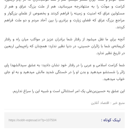
کرامت و مودّت را به منتهادرجه میرسانید، هم از ملت بزرگ عراق و هم از
مسئولین عراق که امنیت و زمینه را فراهم کردند و بخصوص از علمای بزرگوار و
مراجع بزرگ عراق که فضای زیارت و برادری را بین آحاد مردم و دو ملت فراهم
کردند.
آنچه برای ما نقل میشود از رفتار شما برادران عزیز در مواکب میان راه و رفتار
کریمانه‌ی شما با زائران حسینی، در دنیا نظیر ندارد؛ همچنان که راه‌پیمایی اربعین
در تاریخ نظیر ندارد.
شما کرامت اسلامی و عربی را در رفتار خود نشان دادید؛ به عشق سیدالشهدا پای
زائر را شستشو میدهید و بدن او را در خستگی شدید مالش میدهید و به او جای
خواب میدهید.
این عشق به حسین‌بن‌علی یک امر استثنائی است و شبیه این را سراغ نداریم.
منبع خبر : اقتصاد آنلاین
لینک کوتاه :
https://sobh-eqtesad.ir/?p=107504