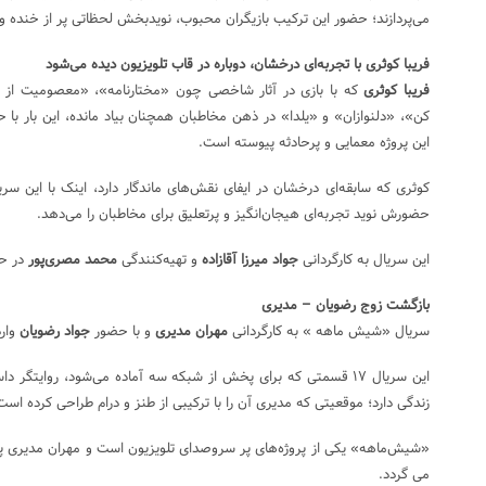
می‌پردازند؛ حضور این ترکیب بازیگران محبوب، نویدبخش لحظاتی پر از خنده و
فریبا کوثری با تجربه‌ای درخشان، دوباره در قاب تلویزیون دیده می‌شود
فریبا کوثری
که با بازی در آثار شاخصی چون «مختارنامه»، «معصومیت از د
کن»، «دلنوازان» و «یلدا» در ذهن مخاطبان همچنان بیاد مانده، این بار با 
این پروژه معمایی و پرحادثه پیوسته است.
کوثری که سابقه‌ای درخشان در ایفای نقش‌های ماندگار دارد، اینک با این سری
حضورش نوید تجربه‌ای هیجان‌انگیز و پرتعلیق برای مخاطبان را می‌دهد.
این سریال به کارگردانی
جواد میرزا آقازاده
و تهیه‌کنندگی
محمد مصری‌پور
در حا
بازگشت زوج رضویان – مدیری
سریال «شیش ماهه » به کارگردانی
مهران مدیری
و با حضور
جواد رضویان
وار
این سریال ۱۷ قسمتی که برای پخش از شبکه سه آماده می‌شود، روای
زندگی دارد؛ موقعیتی که مدیری آن را با ترکیبی از طنز و درام طراحی کرده است
«شیش‌ماهه» یکی از پروژه‌های پر سروصدای تلویزیون است و مهران مدیری پس 
می گردد.