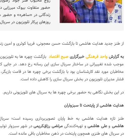
زوج محبوب طنز جواد رضویا
حضور متفاوت بیوک میرزایی د
زندگانی در «ساهره» و حضور مه
روزهای پرکار تلویزیون در سریال 
از طنز جدید هدایت هاشمی تا بازگشت حسن معجونی، فریبا کوثری و امین زند
به گزارش
واحد فرهنگی
خبرگزاری
صبح اقتصاد
بازگشت چهره ها به تلویزیون ف
موجب شده تغییراتی در ساختار سریال سازی این رسانه رخ دهد. در جایی 
مخاطبان مورد نقد کارشناسان بود با بازگشت برخی چهره ها در قامت بازیگر،
فشار مدیران تلویزیون در بخش سریال سازی را کاهش داده است.
در این بخش نگاهی به حضور برخی چهره ها به سریال های تلویزیونی داریم.
هدایت هاشمی از پایتحت تا سبزواران
طنز تازه هدایت هاشمی به خط پایان تصویربرداری رسیده است؛ سریال 
هاشمی
و
علی هاشمی
و تهیه‌کنندگی
مرتضی رزاق‌کریمی
در شهر سبزوار تولی
در سریال های طنزی همچون پایتخت در ذهن مخاطبان باقی مانده است.