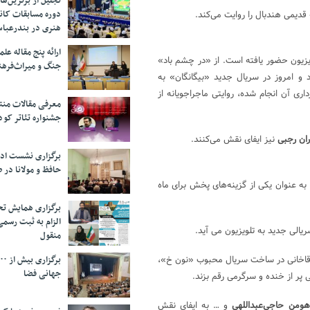
تجلیل از بر‌ترین‌
دوره مسابقات کان
قدیمی هندبال را روایت می‌کند.
هنری در بندرعبا
ارائه پنج مقاله ع
ویزیون حضور یافته است. از «در چشم باد»
جنگ و میراث‌فره
 و امروز در سریال جدید «بیگانگان» به
ه بیش از ۷۰ درصد تصویربرداری آن انجام شده، روایتی ماجراجویانه از
معرفی مقالات من
جشنواره تئاتر کود
ان رجبی
نیز ایفای نقش می‌کنند.
برگزاری نشست اد
حافظ و مولانا در 
ه عنوان یکی از گزینه‌های پخش برای ماه
برگزاری همایش تحل
الزام به ثبت رسم
ریالی جدید به تلویزیون می آید.
منقول
ن آقاخانی در ساخت سریال محبوب «نون خ»،
جهانی فضا
 پر از خنده و سرگرمی رقم بزند.
ومن حاجی‌عبداللهی
و … به ایفای نقش