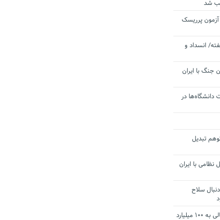
یب شد
 آزمون پرریسک
ته/ انسداد و
 جنگ با ایران
 دانشگاه‌ها در
توهم تبدیل
 نظامی با ایران
دنبال سلاح
د
آستانه الزام به دریافت صورت های مالی به ۱۰۰ میلیارد