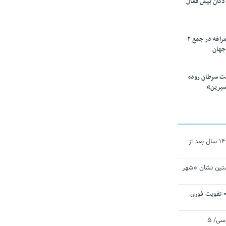
ودکان بیش فعال
۱۰ محقق دانشگاه مراغه در جمع ۲
جهان
ت سرطان روده
سپرین»
نجات‌دهنده‌ همچنان در آیینه است/ ۱۴ سال بعد از
تین نشان «شهر
 تقویت فوری
اقتدار ناوگروه ۱۰۳ در مأموریت‌ اقیانوسی/ ۵