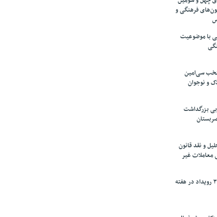
های چهل و سومین
ون‌های فرهنگی و
س
لمی با موضوعیت
نگی
تخب سی‌امین
ک و نوجوان
بی بزرگداشت
صربستان
یل و نقد قانون
ی معاملات غیر
برگزاری بیش از ۳۰۰ رویداد در هفته