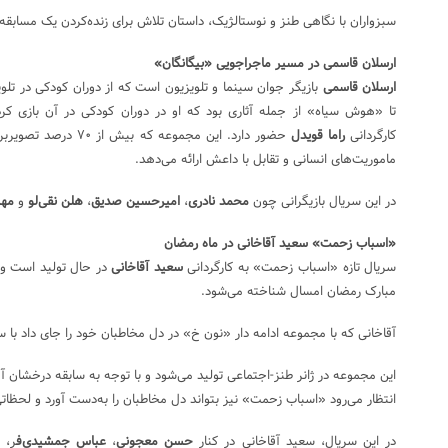
سبزواران با نگاهی طنز و نوستالژیک، داستان تلاش برای زنده‌کردن یک مسابقه 
ارسلان قاسمی در مسیر ماجراجویی «بیگانگان»
ارسلان قاسمی
بازیگر جوان سینما و تلویزیون است که از دوران کودکی در تل
تا «هوش سیاه» از جمله آثاری بود که او در دوران کودکی در آن بازی کرد
کارگردانی
راما قویدل
حضور دارد. این مجموعه ک
ماموریت‌های انسانی و تقابل با داعش ارائه می‌دهد.
در این سریال بازیگرانی چون
محمد نادری
،
امیرحسین صدیق
،
هلن نقی‌لو
و
مهر
«اسباب زحمت» سعید آقاخانی در ماه رمضان
سریال تازه «اسباب زحمت» به کارگردانی
سعید آقاخانی
در حال تولید است و ب
مبارک رمضان امسال شناخته می‌شود.
آقاخانی که با مجموعه ادامه دار «نون خ» در دل مخاطبان خود را جای داد با س
این مجموعه در ژانر طنز-‌اجتماعی تولید می‌شود و با توجه به سابقه درخشا
انتظار می‌رود «اسباب زحمت» نیز بتواند دل مخاطبان را به‌دست آورد و لحظاتی
در این سریال، سعید آقاخانی در کنار
حسن معجونی
،
عباس جمشیدی‌ف
ر،
ه