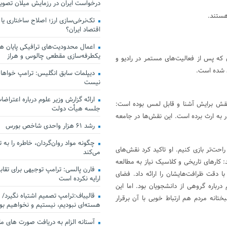
درخواست ایران در رزمایش میلان تصو
هستند.
تک‌نرخی‌سازی ارز؛ اصلاح ساختاری یا
اقتصاد ایران؟
اعمال محدودیت‌های ترافیکی پایان هف
یکطرفه‌سازی مقطعی چالوس و هراز
ی که پس از فعالیت‌های مستمر در رادیو و
ن شده است.
دیپلمات سابق انگلیس:‌ ترامپ خواهان
نیست
ارائه گزارش وزیر علوم درباره اعتراضات
نقش برایش آشنا و قابل لمس بوده است:
جلسه هیأت دولت
ر به ارث برده است. این نقش‌ها در جامعه
رشد ۶۱ هزار واحدی شاخص بورس
چگونه مواد روان‌گردان، خاطره را به 
حت‌تر بازی کنیم. او تاکید کرد نقش‌های
می‌کند
 کارهای تاریخی و کلاسیک نیاز به مطالعه
فارن پالسی: ترامپ توجیهی برای تقابل
 با دقت ظرافت‌هایشان را ارائه داد. فضای
ارایه نکرده است
باره گروهی از دانشجویان بود. اما این
قالیباف:ترامپ تصمیم اشتباه نگیرد/ 
انه مردم هم ارتباط خوبی با آن برقرار
هسته‌ای نبودیم، نیستیم و نخواهیم بو