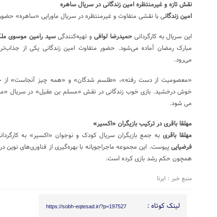
نقش تازه و غیرمنتظره امین زندگانی در سریال ساهره
امین زندگان
ی با نقشی متفاوت و غیرمنتظره در سریال ماورایی «ساهره» حضور 
این سریال به کارگردانی
حمیدرضا لوافی
و تهیه‌کنندگی
سید رامین موسوی مل
مبارک رمضان آماده می‌شود. حضور متفاوت امین زندگانی یکی از جذاب‌ترین
می‌رود.
«معصومیت از دست رفته»، «طلسم شدگان» و «همه چیز آنجاست» از جمله
خوش درخشید. بازی خوب زندگانی در نقش «مسلم بن عقیل» در سریال «مختا
می شود.
مهلقا باقری در ترکیب بازیگران «اکسیر»
مهلقا باقری
به جمع بازیگران سریال کودک و نوجوان «اکسیر» به کارگردا
فرضیایی
پیوست. این مجموعه ماجراجویانه با بهره‌گیری از فناوری‌های نوین د
همچون حکم رشد بازی کرده است.
منبع خبر : ایرنا
لینک کوتاه :
https://sobh-eqtesad.ir/?p=197527