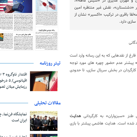
ن و مهران مدیری در «شیش ماهه»،
ر «دشتستان»، نقش غیر منتظره امین
‌لقا باقری در ترکیب «اکسیر» نشان از
سازی دارد.
گانی
ارغ از نقدهایی که به این رسانه وارد است
تیتر روزنامه
که پیشتر عدم حضور چهره های مورد توجه
 کارگردان در بخش سریال سازی، تا حدودی
اقیانوسی/
رزمایش میلان تص
مقالات تحلیلی
نمایشگاه فن‌نما، 
طنز «سبزواران» به کارگردانی
هدایـت
ایران است
د شده است. هدایت هاشمی پیشتر با بازی