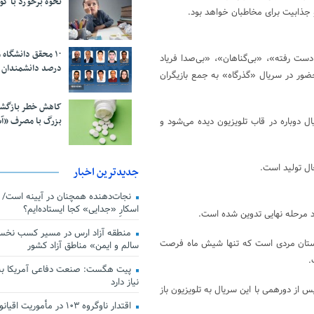
نحوه برخورد با ک
 جذابیت برای مخاطبان خواهد بود.
ست رفته»، «بی‌گناهان»، «بی‌صدا فریاد
درصد دانشمندان 
حضور در سریال «گذرگاه» به جمع بازیگران
کاهش خطر بازگش
بزرگ با مصرف «آ
ال دوباره در قاب تلویزیون دیده می‌شود و
ل تولید است.
جدیدترین اخبار
اسکارِ «جدایی» کجا ایستاده‌ایم؟
د مرحله نهایی تدوین شده است.
منطقه آزاد ارس در مسیر کسب نخس
تگر داستان مردی است که تنها شیش ماه فرصت
سالم و ایمن» مناطق آزاد کشور
.
پیت هگست: صنعت دفاعی آمریکا به
نیاز دارد
از دورهمی با این سریال به تلویزیون باز