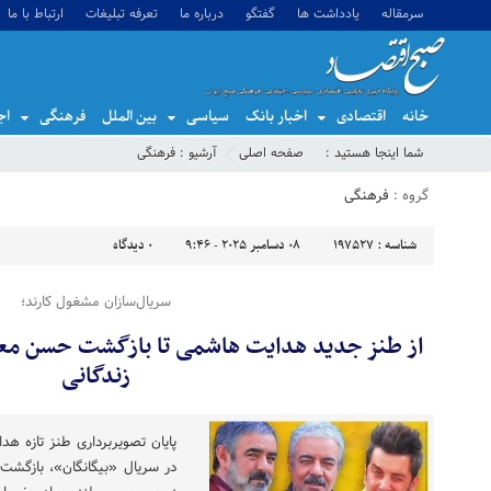
سرمقاله
یادداشت ها
گفتگو
درباره ما
تعرفه تبلیغات
ارتباط با ما
خانه
اقتصادی
اخبار بانک
سیاسی
بین الملل
فرهنگی
اج
شما اینجا هستید :
صفحه اصلی
آرشیو :
فرهنگی
گروه :
فرهنگی
شناسه :
197527
08 دسامبر 2025 - 9:46
0
دیدگاه
سریال‌سازان مشغول کارند؛
از طنز جدید هدایت هاشمی تا بازگشت حسن معجو
زندگانی
پایان تصویربرداری طنز تازه ه
در سریال «بیگانگان»، بازگشت 