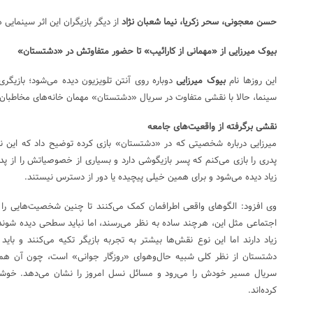
حسن معجونی، سحر زکریا، نیما شعبان نژاد
از دیگر بازیگران این اثر سینمایی 
بیوک میرزایی از «مهمانی از کارائیب» تا حضور متفاوتش در «دشتستان»
این روزها نام
بیوک میرزایی
دوباره روی آنتن تلویزیون دیده می‌شود؛ بازیگر
سینما، حالا با نقشی متفاوت در سریال «دشتستان» مهمان خانه‌های مخاطبا
نقشی برگرفته از واقعیت‌های جامعه
میرزایی درباره شخصیتی که در «دشتستان» بازی کرده توضیح داد که این 
پدری را بازی می‌کنم که پسر بازیگوشی دارد و بسیاری از خصوصیاتش را از پد
زیاد دیده می‌شود و برای همین خیلی پیچیده یا دور از دسترس نیستند.
وی افزود: الگوهای واقعی اطرافمان کمک می‌کنند تا چنین شخصیت‌هایی را را
اجتماعی مثل این، هرچند ساده به نظر می‌رسند، اما نباید سطحی دیده شوند:
زیاد دارند اما این نوع نقش‌ها بیشتر به تجربه بازیگر تکیه می‌کنند و باید
دشتستان از نظر کلی شبیه حال‌وهوای «روزگار جوانی» است، چون آن هم در
سریال مسیر خودش را می‌رود و مسائل نسل امروز را نشان می‌دهد. خوشبخت
کرده‌اند.