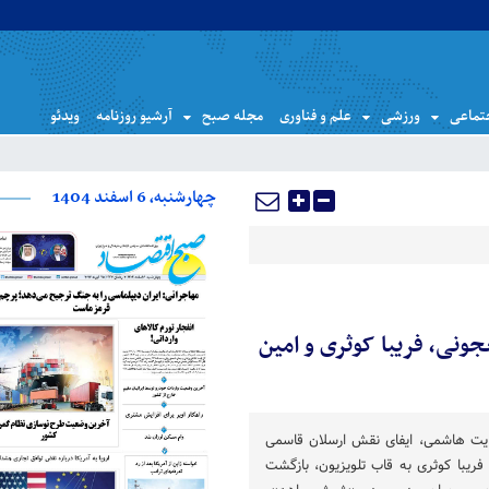
تماعی
ورزشی
علم و فناوری
مجله صبح
آرشیو روزنامه
ویدئو
چهارشنبه، 6 اسفند 1404
نی، فریبا کوثری و امین
دایت هاشمی، ایفای نقش ارسلان قاسمی
فریبا کوثری به قاب تلویزیون، بازگشت