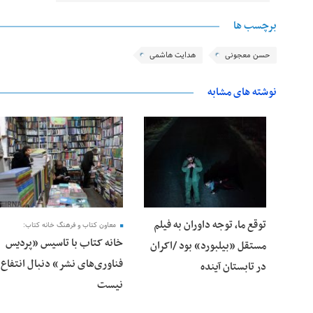
برچسب ها
حسن معجونی
هدایت هاشمی
نوشته های مشابه
25 فوریه 2026
24 فوریه 2026
توقع ما، توجه داوران به فیلم
معاون کتاب و فرهنگ خانه کتاب:
خانه کتاب با تاسیس «پردیس
مستقل «بیلبورد» بود /اکران
فناوری‌های نشر» دنبال انتفاع
در تابستان آینده
نیست