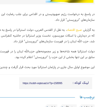
در پاسخ به درخواست رژیم صهیونیستی و در اقدامی برای جلب رضایت این رژیم
سازمان‌های “تروریستی” قرار داد.
به گزارش
صبح اقتصاد
، به نقل از القدس العربی، دولت استرالیا در پاسخ به
که در دیدارش با اسکات موریسون، نخست وزیر استرالیا در حاشیه کنفرانس 
شد، حزب الله لبنان را در فهرست سازمان‌های “تروریستی” قرار داد.
دولت استرالیا همه شاخه‌ها و زیر مجموعه‌های حزب‌الله لبنان را در فهرست
سابق بر این تنها بخشی از این حزب را “تروریستی” اعلام کرده بود.
این موضوع اوایل سال جاری در پارلمان استرالیا مورد بحث قرار گرفت و چندین
لینک کوتاه :
https://sobh-eqtesad.ir/?p=158995
برچسب ها