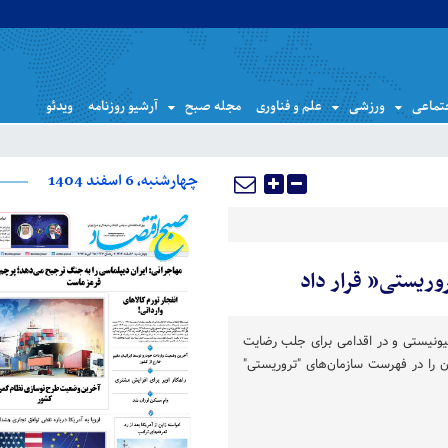
تماعی
ورزشی
علم و فناوری
مجله صبح
آرشیو روزنامه
ویدئو
چهارشنبه، 6 اسفند 1404
روریستی” قرار داد
ونیستی و در اقدامی برای جلب رضایت
نان را در فهرست سازمان‌های "تروریستی"