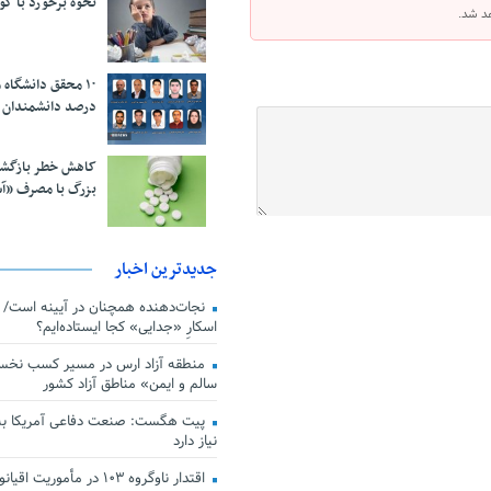
نحوه برخورد با ک
هد شد.
درصد دانشمندان 
کاهش خطر بازگش
بزرگ با مصرف «آ
جدیدترین اخبار
اسکارِ «جدایی» کجا ایستاده‌ایم؟
منطقه آزاد ارس در مسیر کسب نخس
سالم و ایمن» مناطق آزاد کشور
پیت هگست: صنعت دفاعی آمریکا به
نیاز دارد