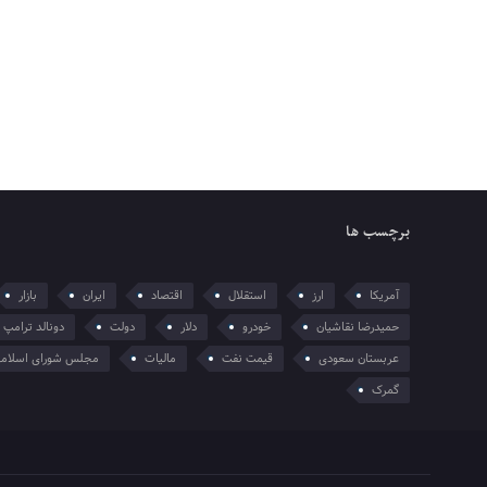
برچسب ها
آمریکا
ارز
استقلال
اقتصاد
ایران
بازار
حمیدرضا نقاشیان
خودرو
دلار
دولت
دونالد ترامپ
عربستان سعودی
قیمت نفت
مالیات
مجلس شورای اسلام
گمرک