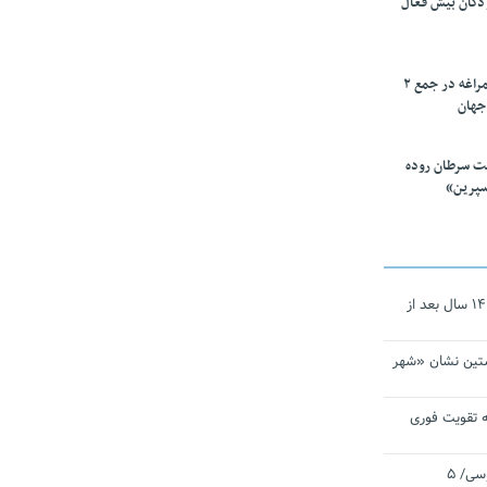
ودکان بیش فعال
۱۰ محقق دانشگاه مراغه در جمع ۲
جهان
ت سرطان روده
سپرین»
نجات‌دهنده‌ همچنان در آیینه است/ ۱۴ سال بعد از
تین نشان «شهر
 تقویت فوری
اقتدار ناوگروه ۱۰۳ در مأموریت‌ اقیانوسی/ ۵