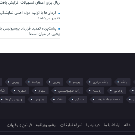
ریال برای اعطای تسهیلات افزایش یافت
کره‌ای‌ها با تولید مواد اصلی نمایشگرها 
تغییر می‌دهند
پشت‌پرده تمدید قرارداد پرسپولیس با 
یحیی در میان است!
بانک
بانک مرکزی
برجام
بنزین
بودجه
بورس
روحانی
روسیه
رژیم صهیونیستی
سهام
سوریه
شاخ
ی
محمد جواد ظریف
مسکن
نفت
ویروس
ویروس کرونا
خانه
ارتباط با ما
درباره ما
تعرفه تبلیغات
ارشیو روزنامه
قوانین و مقررات