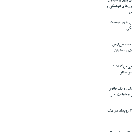
های چهل و سومین
ون‌های فرهنگی و
س
لمی با موضوعیت
نگی
تخب سی‌امین
ک و نوجوان
بی بزرگداشت
صربستان
یل و نقد قانون
ی معاملات غیر
برگزاری بیش از ۳۰۰ رویداد در هفته