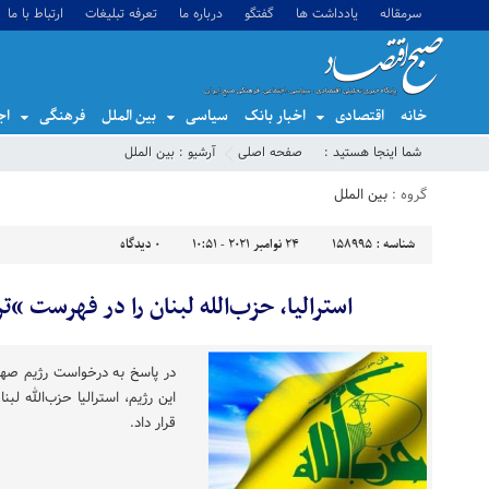
سرمقاله
یادداشت ها
گفتگو
درباره ما
تعرفه تبلیغات
ارتباط با ما
خانه
اقتصادی
اخبار بانک
سیاسی
بین الملل
فرهنگی
اج
شما اینجا هستید :
صفحه اصلی
آرشیو :
بین الملل
گروه :
بین الملل
شناسه :
158995
24 نوامبر 2021 - 10:51
0
دیدگاه
استرالیا، حزب‌الله لبنان را در فهرست “ت
در پاسخ به درخواست رژیم صهی
این رژیم، استرالیا حزب‌الله لب
قرار داد.