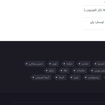
بازار تلویزیون را
اوسمار؛ پای
تحریم
ترامپ
ترکیه
تورم
حسن روحانی
ص بورس
صادرات
طلا
عراق
پرسپولیس
چین
کرونا
کرونا ویروس