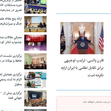
تجلیل از بر‌ترین‌
دوره مسابقات کان
هنری در بندرعبا
ارائه پنج مقاله ع
جنگ و میراث‌فره
25 فوریه 2026
معرفی مقالات من
جشنواره تئاتر کود
برگزاری نشست اد
فارن پالسی: ترامپ توجیهی
حافظ و مولانا در 
برای تقابل نظامی با ایران ارایه
برگزاری همایش تحل
نکرده است
الزام به ثبت رسم
منقول
جهانی فضا
 در وب منتشر خواهد شد.