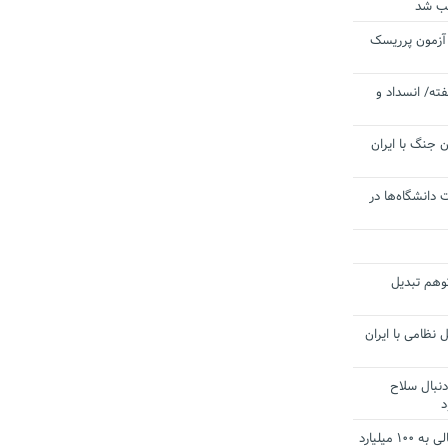
یب شد
 آزمون پرریسک
ته/ انسداد و
 جنگ با ایران
 دانشگاه‌ها در
توهم تبدیل
 نظامی با ایران
دنبال سلاح
د
آستانه الزام به دریافت صورت های مالی به ۱۰۰ میلیارد