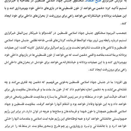
به گزارش خبرگزاری
صبح اقتصاد
، سخنگوی جنبش جهاد اسلامی فلسطین در مصاحبه با خبرگزاری
تسنیم تأکید کرد: دشمن می‌خواهد از خون فلسطینی‌ها در بازی‌های داخلی خود بهره‌برداری کند و با
این عملیات بزدلانه و خیانتکارانه می‌خواهد راهی برای برون‌رفت از بحران‌های داخلی‌ برای خود ایجاد
کند.
“مصعب البریم” سخنگوی جنبش جهاد اسلامی فلسطین در گفت‌‌وگو با خبرنگار بین‌‌الملل خبرگزاری
تسنیم درباره رابطه بین ترور بهاء ابوالعطا فرمانده گردان‌های قدس شاخه نظامی جنبش جهاد اسلامی
فلسطین و ناکامی‌ها و شکست نتانیاهو نخست وزیر رژیم اسرائیل برای تشکیل کابینه گفت: این عملیات
بزدلانه برملاکننده مقاصد واقعی دشمن است که می‌خواهد از خون فلسطینی‌ها در بازیهای داخلی خود
بهره‌برداری کند و با این عملیات بزدلانه و خیانتکارانه می‌خواهد برای خودش در بحران‌های داخلی‌اش
راهی برای برون‌رفت ایجاد کند.
وی افزود: ما در جنبش جهاد اسلامی فلسطین به‌خوبی می‌فهمیم که دشمن چه فکری می‌کند و چه
نقشه‌ای می‌کشد و به دشمن اجازه نخواهیم داد که از خون ما، ملت ما و فرماندهان مقاومت پلی برای
اهداف خباثت‌آمیز خود در منطقه و در سرزمین اشغالی ما بسازد و مقاومت فلسطین پاسخی درخور
خواهد داد و به این خونها وفادار خواهد بود و انتقام آنها را خواهد گرفت. مقاومت فلسطین و جهاد
اسلامی فلسطین همچنان با خون شهدا و فرماندهان و سلاح‌ها و هرچه در توان دارد، در برابر این رژیم
صهیونیستی جانفشانی خواهد کرد و همه توطئه‌های این رژیم علیه امت اسلامی و مقدسات آنها را خنثی
خواهد کرد و با جانفشانی و نبرد و رویارویی، پرچم طرح و محور مقاومت در منطقه را در برابر