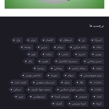
برچسب ها
آمریکا
ارز
استقلال
اقتصاد
ایران
بازار
بانک
بانک مرکزی
برجام
بنزین
بودجه
بورس
تحریم
ترامپ
ترکیه
تورم
حسن روحانی
حمیدرضا نقاشیان
خودرو
دلار
دولت
دونالد ترامپ
روحانی
روسیه
رژیم صهیونیستی
سهام
سوریه
شاخص بورس
صادرات
طلا
عراق
عربستان سعودی
قیمت نفت
مالیات
مجلس شورای اسلامی
محمد جواد ظریف
مسکن
نفت
ویروس
ویروس کرونا
پرسپولیس
چین
کرونا
کرونا ویروس
گمرک