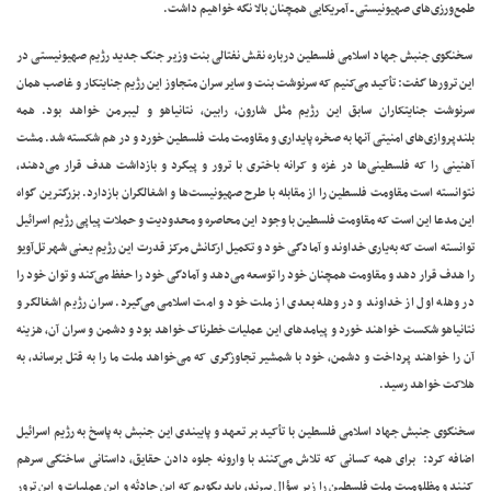
طمع‌ورزی‌های صهیونیستی ــ آمریکایی همچنان بالا نگه خواهیم داشت.
سخنگوی جنبش جهاد اسلامی فلسطین درباره نقش نفتالی بنت وزیر جنگ جدید رژیم صهیونیستی در
این ترورها گفت: تأکید می‌کنیم که سرنوشت بنت و سایر سران متجاوز این رژیم جنایتکار و غاصب همان
سرنوشت جنایتکاران سابق این رژیم مثل شارون، رابین، نتانیاهو و لیبرمن خواهد بود. همه
بلندپروازی‌های امنیتی آنها به صخره پایداری و مقاومت ملت فلسطین خورد و در هم شکسته شد. مشت
آهنینی را که فلسطینی‌ها در غزه و کرانه باختری با ترور و پیگرد و بازداشت هدف قرار می‌دهند،
نتوانسته است مقاومت فلسطین را از مقابله با طرح صهیونیست‌ها و اشغالگران بازدارد. بزرگترین گواه
این مدعا این است که مقاومت فلسطین با وجود این محاصره و محدودیت و حملات پیاپی رژیم اسرائیل
توانسته است که به‌یاری خداوند و آمادگی خود و تکمیل ارکانش مرکز قدرت این رژیم یعنی شهر تل‌آویو
را هدف قرار دهد و مقاومت همچنان خود را توسعه می‌دهد و آمادگی خود را حفظ می‌کند و توان خود را
در وهله اول از خداوند و در وهله بعدی از ملت خود و امت اسلامی می‌گیرد. سران رژیم اشغالگر و
نتانیاهو شکست خواهند خورد و پیامدهای این عملیات خطرناک خواهد بود و دشمن و سران آن، هزینه
آن را خواهند پرداخت و دشمن، خود با شمشیر تجاوزگری که می‌خواهد ملت ما را به قتل برساند، به
هلاکت خواهد رسید.
سخنگوی جنبش جهاد اسلامی فلسطین با تأکید بر تعهد و پایبندی این جنبش به پاسخ به رژیم اسرائیل
اضافه کرد: برای همه کسانی که تلاش می‌کنند با وارونه جلوه دادن حقایق، داستانی ساختگی سرهم
کنند و مظلومیت ملت فلسطین را زیر سؤال ببرند، باید بگویم که این حادثه و این عملیات و این ترور