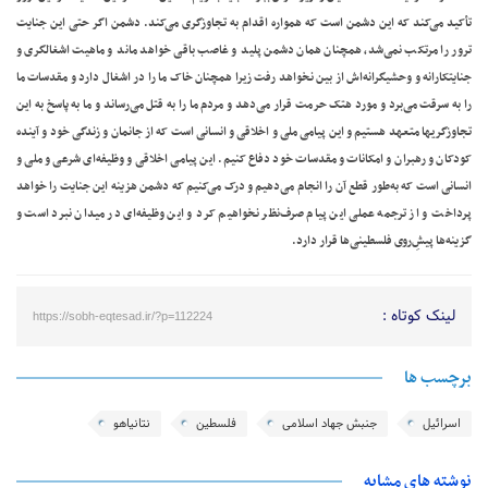
تأکید می‌کند که این دشمن است که همواره اقدام به تجاوزگری می‌کند. دشمن اگر حتی این جنایت
ترور را مرتکب نمی‌شد، همچنان همان دشمن پلید و غاصب باقی خواهد ماند و ماهیت اشغالگری و
جنایتکارانه و وحشیگرانه‌اش از بین نخواهد رفت زیرا همچنان خاک ما را در اشغال دارد و مقدسات ما
را به سرقت می‌برد و مورد هتک حرمت قرار می‌دهد و مردم ما را به قتل می‌رساند و ما به پاسخ به این
تجاوزگریها متعهد هستیم و این پیامی ملی و اخلاقی و انسانی است که از جانمان و زندگی خود و آینده
کودکان و رهبران و امکانات و مقدسات خود دفاع کنیم. این پیامی اخلاقی و وظیفه‌ای شرعی و ملی و
انسانی است که به‌طور قطع آن را انجام می‌دهیم و درک می‌کنیم که دشمن هزینه این جنایت را خواهد
پرداخت و از ترجمه عملی این پیام صرف‌نظر نخواهیم کرد و این وظیفه‌ای در میدان نبرد است و
گزینه‌ها پیشِ‌روی فلسطینی‌ها قرار دارد.
لینک کوتاه :
https://sobh-eqtesad.ir/?p=112224
برچسب ها
اسرائیل
جنبش جهاد اسلامی
فلسطین
نتانیاهو
نوشته های مشابه