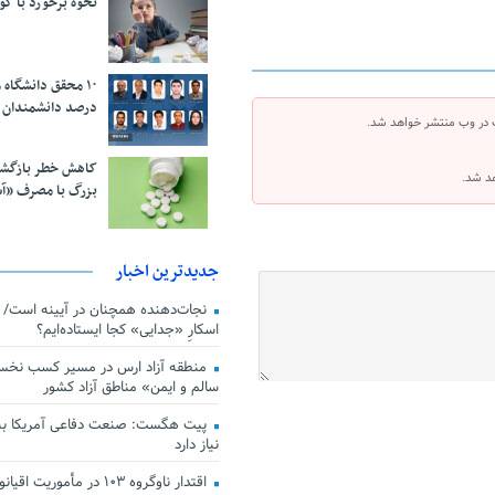
نحوه برخورد با ک
درصد دانشمندان 
 در وب منتشر خواهد شد.
کاهش خطر بازگش
هد شد.
بزرگ با مصرف «آ
جدیدترین اخبار
اسکارِ «جدایی» کجا ایستاده‌ایم؟
منطقه آزاد ارس در مسیر کسب نخس
سالم و ایمن» مناطق آزاد کشور
پیت هگست: صنعت دفاعی آمریکا به
نیاز دارد