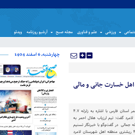
تماعی
ورزشی
علم و فناوری
مجله صبح
آرشیو روزنامه
ویدئو
چهارشنبه، 6 اسفند 1404
ه اهل خسارت جانی و مالی
معاون امداد و نجات هلال احمر استان فارس با اشاره به زلزله ۴.۷
امرد گفت: تیم ارزیاب هلال احمر به
ه جمالی در گفت‌وگو با خبرنگار تسنیم
در شیراز، با اشاره به زلزله ۴٫۷ ریشتری منطقه اهل شهرستان لامرد