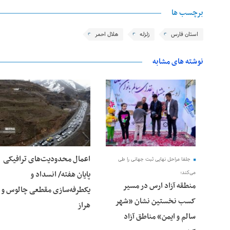
برچسب ها
استان فارس
زلزله
هلال احمر
نوشته های مشابه
28 فوریه 2026
25 فوریه 2026
اعمال محدودیت‌های ترافیکی
جلفا مراحل نهایی ثبت جهانی را طی
پایان هفته/ انسداد و
می‌کند؛
منطقه آزاد ارس در مسیر
یکطرفه‌سازی مقطعی چالوس و
کسب نخستین نشان «شهر
هراز
سالم و ایمن» مناطق آزاد