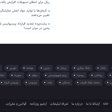
ریال برای اعطای تسهیلات افزایش یافت
کره‌ای‌ها با تولید مواد اصلی نمایشگرها 
تغییر می‌دهند
پشت‌پرده تمدید قرارداد پرسپولیس با 
یحیی در میان است!
بانک
بانک مرکزی
برجام
بنزین
بودجه
بورس
روحانی
روسیه
رژیم صهیونیستی
سهام
سوریه
شاخ
ی
محمد جواد ظریف
مسکن
نفت
ویروس
ویروس کرونا
خانه
ارتباط با ما
درباره ما
تعرفه تبلیغات
ارشیو روزنامه
قوانین و مقررات