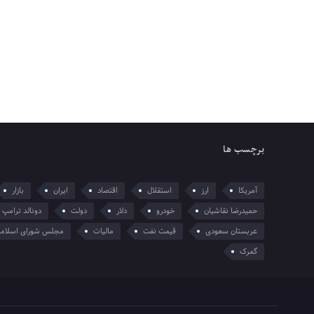
برچسب ها
آمریکا
ارز
استقلال
اقتصاد
ایران
بازار
حمیدرضا نقاشیان
خودرو
دلار
دولت
دونالد ترامپ
عربستان سعودی
قیمت نفت
مالیات
مجلس شورای اسلام
گمرک