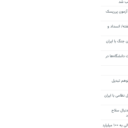
یب شد
 آزمون پرریسک
ته/ انسداد و
 جنگ با ایران
 دانشگاه‌ها در
توهم تبدیل
 نظامی با ایران
دنبال سلاح
د
آستانه الزام به دریافت صورت های مالی به ۱۰۰ میلیارد