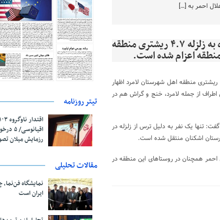
لال احمر به […]
معاون امداد و نجات هلال احمر استان فارس با اشاره به زلزله ۴.۷ ریشتری منطقه
منطقه اعزام شده است.
، با اشاره به زلزله ۴٫۷ ریشتری منطقه اهل شهرستان لامرد اظهار
 اطراف از جمله لامرد، خنج و گراش هم در
تیتر روزنامه
گفت: تنها یک نفر به دلیل ترس از زلزله در
اقیانوسی/
ارستان اشکنان منتقل شده است.
رزمایش میلان تص
 احمر همچنان در روستاهای این منطقه در
مقالات تحلیلی
نمایشگاه فن‌نما، 
ایران است