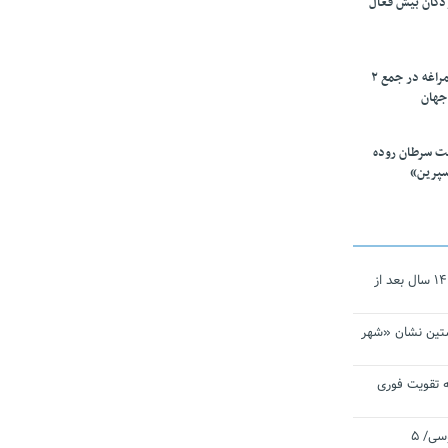
ودکان بیش فعال
۱۰ محقق دانشگاه مراغه در جمع ۲
جهان
ت سرطان روده
سپرین»
نجات‌دهنده‌ همچنان در آیینه است/ ۱۴ سال بعد از
تین نشان «شهر
 تقویت فوری
اقتدار ناوگروه ۱۰۳ در مأموریت‌ اقیانوسی/ ۵