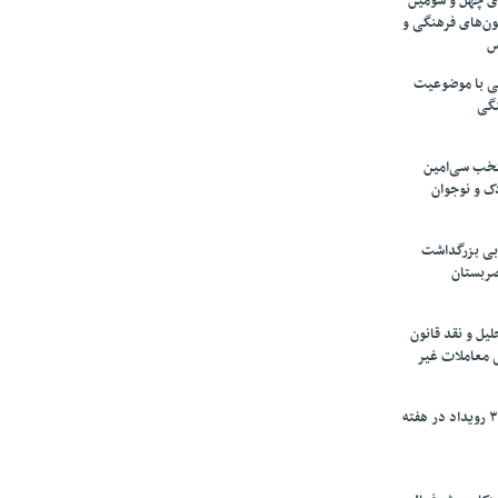
های چهل و سومین
ون‌های فرهنگی و
س
لمی با موضوعیت
نگی
تخب سی‌امین
ک و نوجوان
بی بزرگداشت
صربستان
یل و نقد قانون
ی معاملات غیر
برگزاری بیش از ۳۰۰ رویداد در هفته