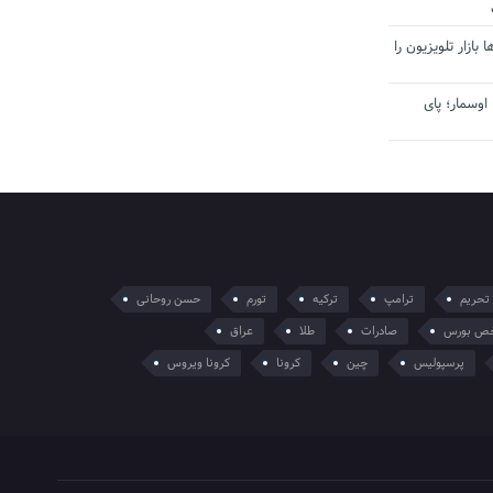
بازار تلویزیون را
اوسمار؛ پای
تحریم
ترامپ
ترکیه
تورم
حسن روحانی
ص بورس
صادرات
طلا
عراق
پرسپولیس
چین
کرونا
کرونا ویروس