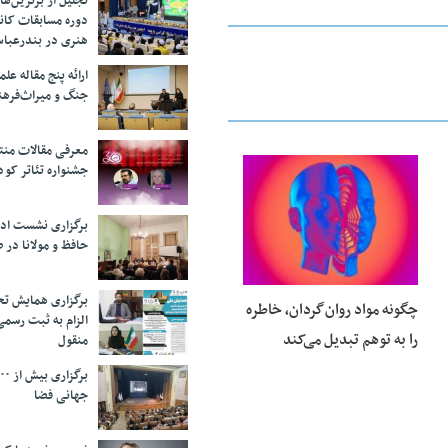
تجلیل از بر‌ترین‌
دوره مسابقات کان
هنری در بندرعبا
ارائه پنج مقاله ع
جنگ و میراث‌فره
معرفی مقالات من
جشنواره تئاتر کود
25 فوریه 2026
برگزاری نشست اد
حافظ و مولانا در 
برگزاری همایش تحل
چگونه مواد روان‌گردان، خاطره
الزام به ثبت رسم
را به توهم تبدیل می‌کند
منقول
جهانی فضا