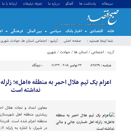
سرمقاله
یادداشت ها
گفتگو
درباره ما
تعرفه تبلیغات
ارتباط با ما
خانه
اقتصادی
اخبار بانک
سیاسی
بین الملل
فرهنگی
اج
شما اینجا هستید :
صفحه اصلی
آرشیو :
اجتماعی
,
استان ها
,
حوادث
,
شهری
گروه :
اجتماعی
/
استان ها
/
حوادث
/
شهری
شناسه :
82829
22 نوامبر 2018 - 11:33
0
دیدگاه
اعزام یک تیم هلال احمر به منطقه «اهل»؛ زلزل
نداشته است
ریشتری منطقه اهل شهرستان ل
منطقه اعزام شده است. قدرت‌ال