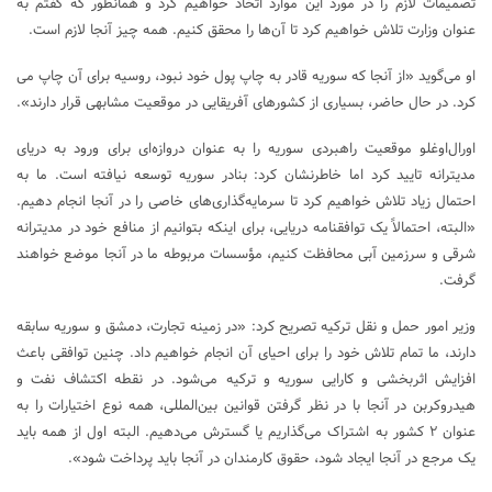
تصمیمات لازم را در مورد این موارد اتخاذ خواهیم کرد و همانطور که گفتم به
عنوان وزارت تلاش خواهیم کرد تا آن‌ها را محقق کنیم. همه چیز آنجا لازم است.
او می‌گوید «از آنجا که سوریه قادر به چاپ پول خود نبود، روسیه برای آن چاپ می
کرد. در حال حاضر، بسیاری از کشورهای آفریقایی در موقعیت مشابهی قرار دارند».
اورال‌اوغلو موقعیت راهبردی سوریه را به عنوان دروازه‌ای برای ورود به دریای
مدیترانه تایید کرد اما خاطرنشان کرد: بنادر سوریه توسعه نیافته است. ما به
احتمال زیاد تلاش خواهیم کرد تا سرمایه‌گذاری‌های خاصی را در آنجا انجام دهیم.
«البته، احتمالاً یک توافقنامه دریایی، برای اینکه بتوانیم از منافع خود در مدیترانه
شرقی و سرزمین آبی محافظت کنیم، مؤسسات مربوطه ما در آنجا موضع خواهند
گرفت.
وزیر امور حمل و نقل ترکیه تصریح کرد: «در زمینه تجارت، دمشق و سوریه سابقه
دارند، ما تمام تلاش خود را برای احیای آن انجام خواهیم داد. چنین توافقی باعث
افزایش اثربخشی و کارایی سوریه و ترکیه می‌شود. در نقطه اکتشاف نفت و
هیدروکربن در آنجا با در نظر گرفتن قوانین بین‌المللی، همه نوع اختیارات را به
عنوان ۲ کشور به اشتراک می‌گذاریم یا گسترش می‌دهیم. البته اول از همه باید
یک مرجع در آنجا ایجاد شود، حقوق کارمندان در آنجا باید پرداخت شود».