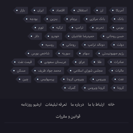
آمریکا
ارز
استقلال
اقتصاد
ایران
بازار
بانک
بانک مرکزی
برجام
بنزین
بودجه
بورس
تحریم
ترامپ
ترکیه
تورم
حسن روحانی
حمیدرضا نقاشیان
خودرو
دلار
دولت
دونالد ترامپ
روحانی
روسیه
رژیم صهیونیستی
سهام
سوریه
شاخص بورس
صادرات
طلا
عراق
عربستان سعودی
قیمت نفت
مالیات
مجلس شورای اسلامی
محمد جواد ظریف
مسکن
نفت
ویروس
ویروس کرونا
پرسپولیس
چین
کرونا
کرونا ویروس
گمرک
خانه
ارتباط با ما
درباره ما
تعرفه تبلیغات
ارشیو روزنامه
قوانین و مقررات