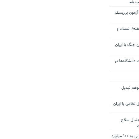
یب شد
 آزمون پرریسک
ته/ انسداد و
 جنگ با ایران
 دانشگاه‌ها در
توهم تبدیل
 نظامی با ایران
دنبال سلاح
د
آستانه الزام به دریافت صورت های مالی به ۱۰۰ میلیارد