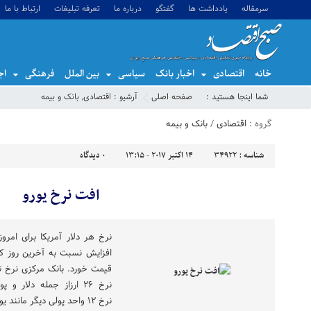
سرمقاله
یادداشت ها
گفتگو
درباره ما
تعرفه تبلیغات
ارتباط با ما
خانه
اقتصادی
اخبار بانک
سیاسی
بین الملل
فرهنگی
اج
شما اینجا هستید :
صفحه اصلی
آرشیو :
اقتصادی
,
بانک و بیمه
گروه :
اقتصادی
/
بانک و بیمه
شناسه :
34922
14 اکتبر 2017 - 13:15
0
دیدگاه
افت نرخ یورو
نرخ ۲۶ ارزاز جمله دلار
نرخ ۱۲ واحد پولی دیگر مانند یورو کاهش یافت؛ […]