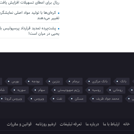
ریال برای اعطای تسهیلات افزایش یافت
کره‌ای‌ها با تولید مواد اصلی نمایشگرها 
تغییر می‌دهند
پشت‌پرده تمدید قرارداد پرسپولیس با 
یحیی در میان است!
بانک
بانک مرکزی
برجام
بنزین
بودجه
بورس
روحانی
روسیه
رژیم صهیونیستی
سهام
سوریه
شاخ
ی
محمد جواد ظریف
مسکن
نفت
ویروس
ویروس کرونا
خانه
ارتباط با ما
درباره ما
تعرفه تبلیغات
ارشیو روزنامه
قوانین و مقررات