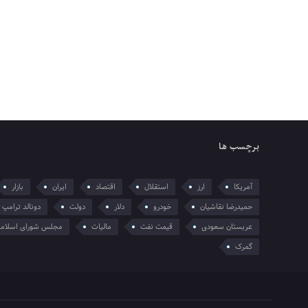
برچسب ها
آمریکا
ارز
استقلال
اقتصاد
ایران
بازار
حمیدرضا نقاشیان
خودرو
دلار
دولت
دونالد ترامپ
عربستان سعودی
قیمت نفت
مالیات
مجلس شورای اسلام
گمرک