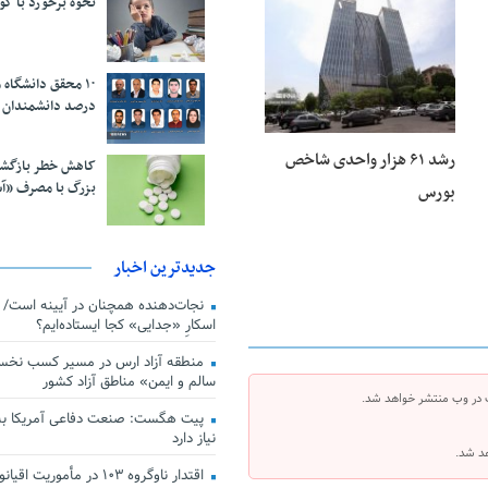
نحوه برخورد با ک
25 فوریه 2026
درصد دانشمندان 
رشد ۶۱ هزار واحدی شاخص
کاهش خطر بازگش
بزرگ با مصرف «آ
بورس
جدیدترین اخبار
اسکارِ «جدایی» کجا ایستاده‌ایم؟
منطقه آزاد ارس در مسیر کسب نخس
سالم و ایمن» مناطق آزاد کشور
 در وب منتشر خواهد شد.
پیت هگست: صنعت دفاعی آمریکا به
نیاز دارد
هد شد.