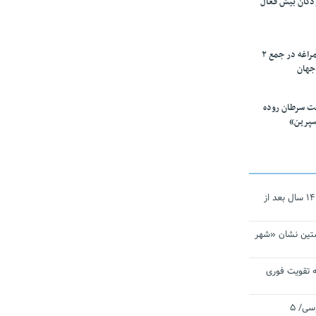
ودکان بیش فعال
۱۰ محقق دانشگاه مراغه در جمع ۲
جهان
ت سرطان روده
سپرین»
نجات‌دهنده‌ همچنان در آیینه است/ ۱۴ سال بعد از
تین نشان «شهر
 تقویت فوری
اقتدار ناوگروه ۱۰۳ در مأموریت‌ اقیانوسی/ ۵