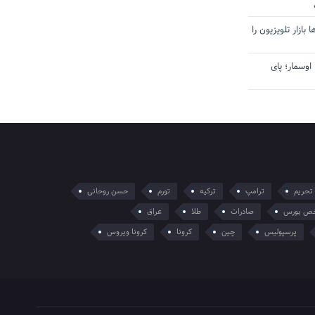
بازار تلویزیون را
اوسمار؛ پای
تحریم
ترامپ
ترکیه
تورم
حسن روحانی
ص بورس
صادرات
طلا
عراق
پرسپولیس
چین
کرونا
کرونا ویروس