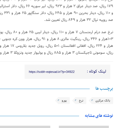
صد روپیه نپال ۳۲ هزار و ۸۴۹ ریال تعیین شد
.
ریال، سومونی تاجیکستان ۳ هزار و ۸۸۵ ریال و بولیوار جدید ونزوئلا ۳ هزار و ۴۲۶ ریال است.
لینک کوتاه :
https://sobh-eqtesad.ir/?p=34922
برچسب ها
بانک مرکزی
نرخ
یورو
نوشته های مشابه