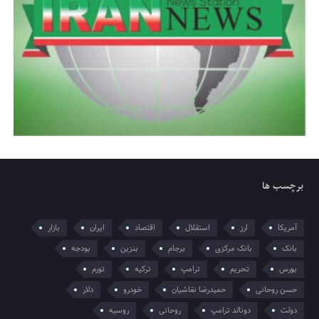
برچسب ها
آمریکا
ارز
استقلال
اقتصاد
ایران
بازار
بانک
بانک مرکزی
برجام
بنزین
بودجه
بورس
تحریم
ترامپ
ترکیه
تورم
حسن روحانی
حمیدرضا نقاشیان
خودرو
دلار
دولت
دونالد ترامپ
روحانی
روسیه