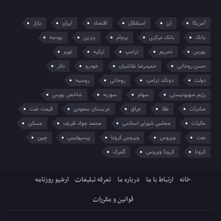
آمریکا
ارز
استقلال
اقتصاد
ایران
بازار
بانک
بانک مرکزی
برجام
بنزین
بودجه
بورس
تحریم
ترامپ
ترکیه
تورم
حسن روحانی
حمیدرضا نقاشیان
خودرو
دلار
دولت
دونالد ترامپ
روحانی
روسیه
رژیم صهیونیستی
سهام
سوریه
شاخص بورس
صادرات
طلا
عراق
عربستان سعودی
قیمت نفت
مالیات
مجلس شورای اسلامی
محمد جواد ظریف
مسکن
نفت
ویروس
ویروس کرونا
پرسپولیس
چین
کرونا
کرونا ویروس
گمرک
خانه
ارتباط با ما
درباره ما
تعرفه تبلیغات
ارشیو روزنامه
قوانین و مقررات