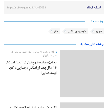
لینک کوتاه :
https://sobh-eqtesad.ir/?p=67053
برچسب ها
خودرو
خودروهای داخلی
دلار
نوشته های مشابه
گزارش ایرنا از سالروز یک اتفاق تاریخی در
سینمای ایران؛
نجات‌دهنده‌ همچنان در آیینه است/
۱۴ سال بعد از اسکارِ «جدایی» کجا
ایستاده‌ایم؟
تک‌نرخی‌سازی ارز؛ اصلاح ساختاری