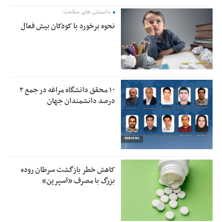
دانستنی های سلامت؛
نحوه برخورد با کودکان بیش فعال
۱۰ محقق دانشگاه مراغه در جمع ۲
درصد دانشمندان جهان
کاهش خطر بازگشت سرطان روده
بزرگ با مصرف «آسپرین»