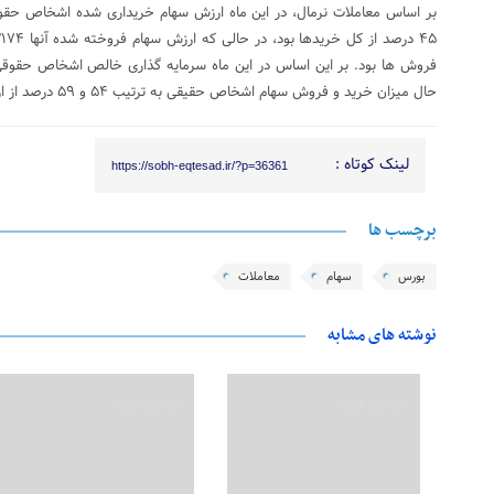
حال میزان خرید و فروش سهام اشخاص حقیقی به ترتیب ۵۴ و ۵۹ درصد از ارزش خرید و فروش بود.
لینک کوتاه :
https://sobh-eqtesad.ir/?p=36361
برچسب ها
بورس
سهام
معاملات
نوشته های مشابه
28 فوریه 2026
28 فوریه 2026