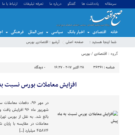
سرمقاله
یادداشت ها
گفتگو
درباره ما
تعرفه تبلیغات
ارتباط با ما
خانه
اقتصادی
اخبار بانک
سیاسی
بین الملل
فرهنگی
اج
شما اینجا هستید :
صفحه اصلی
آرشیو :
اقتصادی
,
بورس
گروه :
اقتصادی
/
بورس
شناسه :
36361
28 اکتبر 2017 - 16:27
0
دیدگاه
افزایش معاملات بورس نسبت به
۴۵۸۷۴ میلیارد […]