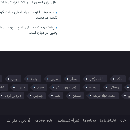
ریال برای اعطای تسهیلات افزایش یافت
کره‌ای‌ها با تولید مواد اصلی نمایشگرها 
تغییر می‌دهند
پشت‌پرده تمدید قرارداد پرسپولیس با 
یحیی در میان است!
بانک
بانک مرکزی
برجام
بنزین
بودجه
بورس
روحانی
روسیه
رژیم صهیونیستی
سهام
سوریه
شاخ
ی
محمد جواد ظریف
مسکن
نفت
ویروس
ویروس کرونا
خانه
ارتباط با ما
درباره ما
تعرفه تبلیغات
ارشیو روزنامه
قوانین و مقررات