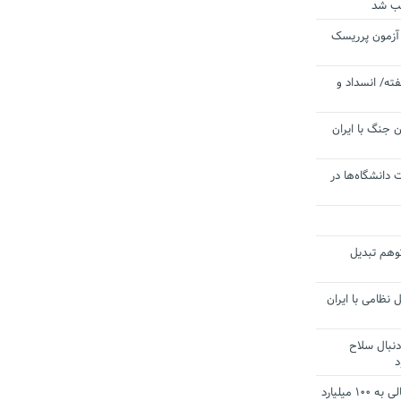
یب شد
 آزمون پرریسک
ته/ انسداد و
 جنگ با ایران
 دانشگاه‌ها در
توهم تبدیل
 نظامی با ایران
دنبال سلاح
د
آستانه الزام به دریافت صورت های مالی به ۱۰۰ میلیارد