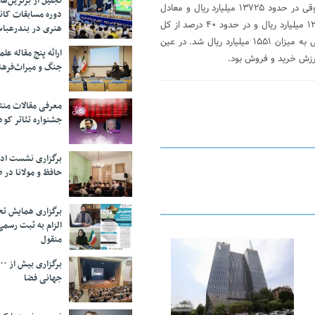
تجلیل از بر‌ترین‌
بر اساس معاملات نرمال، در این ماه ارزش سهام خریداری شده اشخاص حقوقی در حدود ۱۳۷۲۵ میلیارد ریال و معادل
دوره مسابقات کان
۴۵ درصد از کل خریدها بود، در حالی که ارزش سهام فروخته شده آنها ۱۲۱۷۴ میلیارد ریال و در حدود ۴۰ درصد از کل
هنری در بندرعبا
فروش ها بود. بر این اساس در این ماه سرمایه گذاری خالص اشخاص حقوقی به میزان ۱۵۵۱ میلیارد ریال شد. در عین
ارائه پنج مقاله ع
جنگ و میراث‌فره
معرفی مقالات من
جشنواره تئاتر کود
برگزاری نشست اد
حافظ و مولانا در 
برگزاری همایش تحل
الزام به ثبت رسم
منقول
25 فوریه 2026
جهانی فضا