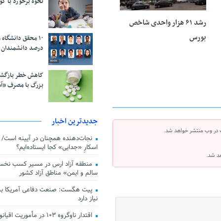
نحوه برخورد با ک
رشد ۶۱ هزار واحدی شاخص
بورس
درصد دانشمندان 
کاهش خطر بازگش
بزرگ با مصرف «آ
جدیدترین اخبار
 در وب منتشر خواهد شد.
اسکارِ «جدایی» کجا ایستاده‌ایم؟
هد شد.
منطقه آزاد ارس در مسیر کسب نخس
سالم و ایمن» مناطق آزاد کشور
پیت هگست: صنعت دفاعی آمریکا به
نیاز دارد