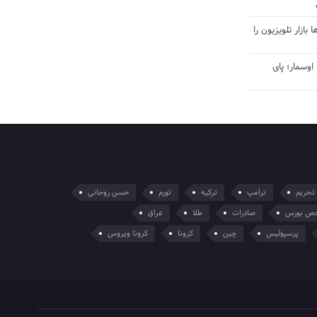
بازار تلویزیون را
اوسمار؛ پای
تحریم
ترامپ
ترکیه
تورم
حسن روحانی
ص بورس
صادرات
طلا
عراق
پرسپولیس
چین
کرونا
کرونا ویروس