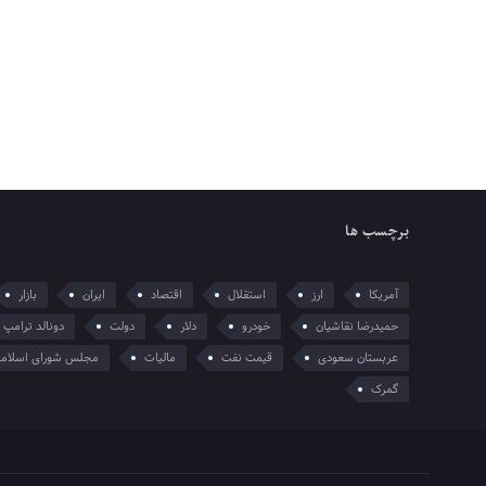
برچسب ها
آمریکا
ارز
استقلال
اقتصاد
ایران
بازار
حمیدرضا نقاشیان
خودرو
دلار
دولت
دونالد ترامپ
عربستان سعودی
قیمت نفت
مالیات
مجلس شورای اسلام
گمرک