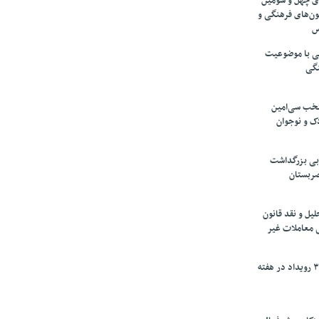
های چهل و سومین
ون‌های فرهنگی و
س
لمی با موضوعیت
نگی
تخب سی‌امین
ک و نوجوان
بی بزرگداشت
صربستان
یل و نقد قانون
ی معاملات غیر
برگزاری بیش از ۳۰۰ رویداد در هفته