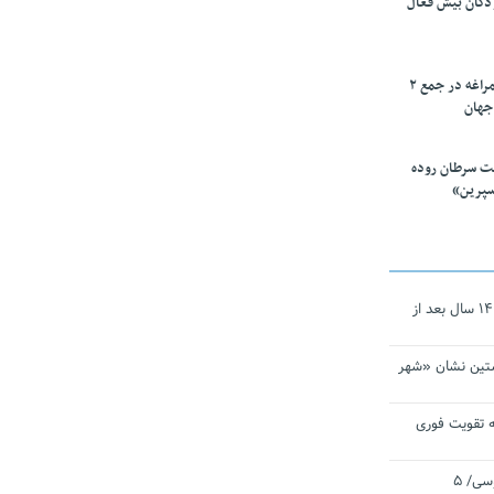
ودکان بیش فعال
۱۰ محقق دانشگاه مراغه در جمع ۲
جهان
ت سرطان روده
سپرین»
نجات‌دهنده‌ همچنان در آیینه است/ ۱۴ سال بعد از
تین نشان «شهر
 تقویت فوری
اقتدار ناوگروه ۱۰۳ در مأموریت‌ اقیانوسی/ ۵