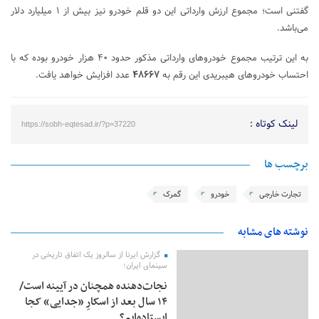
گفتنی است؛ مجموع ارزش وارداتی این دو قلم خودرو نیز بیش از ۱ میلیارد دلار
می‌باشد.
به این ترتیب مجموع خودروهای وارداتی مذکور حدود ۴۰ هزار خودرو بوده که با
احتساب خودروهای هیبریدی این رقم به
۴۸۶۶۷
عدد افزایش خواهد یافت.
لینک کوتاه :
https://sobh-eqtesad.ir/?p=37220
برچسب ها
تجارت خارجی
خودرو
گمرک
نوشته های مشابه
گزارش ایرنا از سالروز یک اتفاق تاریخی در
سینمای ایران؛
نجات‌دهنده‌ همچنان در آیینه است/
۱۴ سال بعد از اسکارِ «جدایی» کجا
ایستاده‌ایم؟