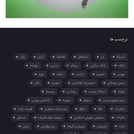
برچسب ها
آمریکا
ارز
استقلال
اقتصاد
ایران
بازار
بانک
بانک مرکزی
برجام
بنزین
بودجه
بورس
تحریم
ترامپ
ترکیه
تورم
حسن روحانی
حمیدرضا نقاشیان
خودرو
دلار
دولت
دونالد ترامپ
روحانی
روسیه
رژیم صهیونیستی
سهام
سوریه
شاخص بورس
صادرات
طلا
عراق
عربستان سعودی
قیمت نفت
مالیات
مجلس شورای اسلامی
محمد جواد ظریف
مسکن
نفت
ویروس
ویروس کرونا
پرسپولیس
چین