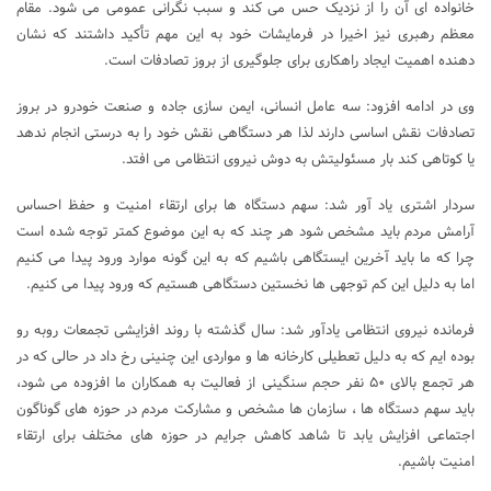
خانواده ای آن را از نزدیک حس می کند و سبب نگرانی عمومی می شود. مقام
معظم رهبری نیز اخیرا در فرمایشات خود به این مهم تأکید داشتند که نشان
دهنده اهمیت ایجاد راهکاری برای جلوگیری از بروز تصادفات است.
وی در ادامه افزود: سه عامل انسانی، ایمن سازی جاده و صنعت خودرو در بروز
تصادفات نقش اساسی دارند لذا هر دستگاهی نقش خود را به درستی انجام ندهد
یا کوتاهی کند بار مسئولیتش به دوش نیروی انتظامی می افتد.
سردار اشتری یاد آور شد: سهم دستگاه ها برای ارتقاء امنیت و حفظ احساس
آرامش مردم باید مشخص شود هر چند که به این موضوع کمتر توجه شده است
چرا که ما باید آخرین ایستگاهی باشیم که به این گونه موارد ورود پیدا می کنیم
اما به دلیل این کم توجهی ها نخستین دستگاهی هستیم که ورود پیدا می کنیم.
فرمانده نیروی انتظامی یادآور شد: سال گذشته با روند افزایشی تجمعات روبه رو
بوده ایم که به دلیل تعطیلی کارخانه ها و مواردی این چنینی رخ داد در حالی که در
هر تجمع بالای ۵۰ نفر حجم سنگینی از فعالیت به همکاران ما افزوده می شود،
باید سهم دستگاه ها ، سازمان ها مشخص و مشارکت مردم در حوزه های گوناگون
اجتماعی افزایش یابد تا شاهد کاهش جرایم در حوزه های مختلف برای ارتقاء
امنیت باشیم.