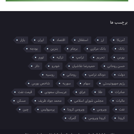
برچسب ها
آمریکا
ارز
استقلال
اقتصاد
ایران
بازار
بانک
بانک مرکزی
برجام
بنزین
بودجه
بورس
تحریم
ترامپ
ترکیه
تورم
حسن روحانی
حمیدرضا نقاشیان
خودرو
دلار
دولت
دونالد ترامپ
روحانی
روسیه
رژیم صهیونیستی
سهام
سوریه
شاخص بورس
صادرات
طلا
عراق
عربستان سعودی
قیمت نفت
مالیات
مجلس شورای اسلامی
محمد جواد ظریف
مسکن
نفت
ویروس
ویروس کرونا
پرسپولیس
چین
کرونا
کرونا ویروس
گمرک