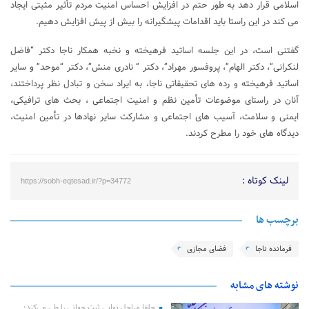
اسلامی قرار دهد به طور حتم در افزایش احساس امنیت مردم تأثیر مثبتی ایجاد
می کند در این راستا باید اقدامات پیشگیرانه را بیش از پیش افزایش دهیم.
گفتنی است، در این جلسه اساتید فرهیخته و نخبه همکار ناجا دکتر “فاضل
لنکرانی”، دکتر الهام”، پروفسور مهراد”، دکتر ” نادری منش”، دکتر “موحد” و سایر
اساتید فرهیخته و رده های تحقیقاتی ناجا، به ایراد سخن و تبادل نظر پرداختند،
آنان در راستای موضوعات تأمین نظم و امنیت اجتماعی ، بحث های ترافیکی،
ایمنی و سلامت، آسیب های اجتماعی و مشارکت سایر نهادها در تأمین امنیت،
دیدگاه های خود را مطرح کردند.
لینک کوتاه :
https://sobh-eqtesad.ir/?p=34772
برچسب ها
فرمانده ناجا
فضای مجازی
نوشته های مشابه
جلفا مراحل نهایی ثبت جهانی را طی می‌کند؛