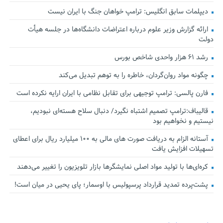
دیپلمات سابق انگلیس:‌ ترامپ خواهان جنگ با ایران نیست
ارائه گزارش وزیر علوم درباره اعتراضات دانشگاه‌ها در جلسه هیأت
دولت
رشد ۶۱ هزار واحدی شاخص بورس
چگونه مواد روان‌گردان، خاطره را به توهم تبدیل می‌کند
فارن پالسی: ترامپ توجیهی برای تقابل نظامی با ایران ارایه نکرده است
قالیباف:ترامپ تصمیم اشتباه نگیرد/ دنبال سلاح هسته‌ای نبودیم،
نیستیم و نخواهیم بود
آستانه الزام به دریافت صورت های مالی به ۱۰۰ میلیارد ریال برای اعطای
تسهیلات افزایش یافت
کره‌ای‌ها با تولید مواد اصلی نمایشگرها بازار تلویزیون را تغییر می‌دهند
پشت‌پرده تمدید قرارداد پرسپولیس با اوسمار؛ پای یحیی در میان است!