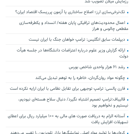
رزمایش میلان تصویب شد
تک‌نرخی‌سازی ارز؛ اصلاح ساختاری یا آزمون پرریسک اقتصاد ایران؟
اعمال محدودیت‌های ترافیکی پایان هفته/ انسداد و یکطرفه‌سازی
مقطعی چالوس و هراز
دیپلمات سابق انگلیس:‌ ترامپ خواهان جنگ با ایران نیست
ارائه گزارش وزیر علوم درباره اعتراضات دانشگاه‌ها در جلسه هیأت
دولت
رشد ۶۱ هزار واحدی شاخص بورس
چگونه مواد روان‌گردان، خاطره را به توهم تبدیل می‌کند
فارن پالسی: ترامپ توجیهی برای تقابل نظامی با ایران ارایه نکرده است
قالیباف:ترامپ تصمیم اشتباه نگیرد/ دنبال سلاح هسته‌ای نبودیم،
نیستیم و نخواهیم بود
آستانه الزام به دریافت صورت های مالی به ۱۰۰ میلیارد ریال برای اعطای
تسهیلات افزایش یافت
کره‌ای‌ها با تولید مواد اصلی نمایشگرها بازار تلویزیون را تغییر می‌دهند