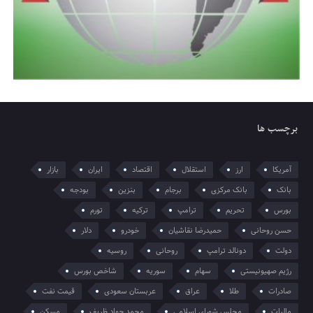
برچسب ها
آمریکا
ارز
استقلال
اقتصاد
ایران
بازار
بانک
بانک مرکزی
برجام
بنزین
بودجه
بورس
تحریم
ترامپ
ترکیه
تورم
حسن روحانی
حمیدرضا نقاشیان
خودرو
دلار
دولت
دونالد ترامپ
روحانی
روسیه
رژیم صهیونیستی
سهام
سوریه
شاخص بورس
صادرات
طلا
عراق
عربستان سعودی
قیمت نفت
مالیات
مجلس شورای اسلامی
محمد جواد ظریف
مسکن