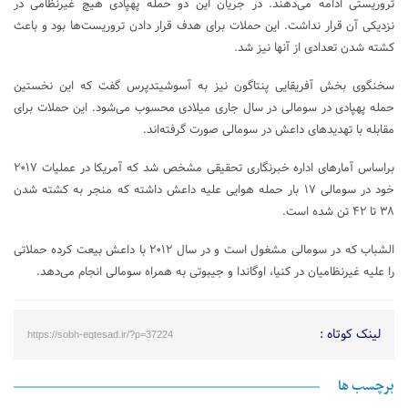
تروریستی ادامه می‌دهند. در جریان این دو حمله پهپادی هیچ غیرنظامی در
نزدیکی آن قرار نداشت. این حملات برای هدف قرار دادن تروریست‌ها بود و باعث
کشته شدن تعدادی از آنها نیز شد.
سخنگوی بخش آفریقایی پنتاگون نیز به آسوشیتدپرس گفت که این نخستین
حمله پهپادی در سومالی در سال جاری میلادی محسوب می‌شود. این حملات برای
مقابله با تهدیدهای داعش در سومالی صورت گرفته‌اند.
براساس آمارهای اداره خبرنگاری تحقیقی مشخص شد که آمریکا در عملیات ۲۰۱۷
خود در سومالی ۱۷ بار حمله هوایی علیه داعش داشته که منجر به کشته شدن
۳۸ تا ۴۲ تن شده است.
الشباب که در سومالی مشغول است و در سال ۲۰۱۲ با داعش بیعت کرده حملاتی
را علیه غیرنظامیان در کنیا، اوگاندا و جیبوتی به همراه سومالی انجام می‌دهد.
لینک کوتاه :
https://sobh-eqtesad.ir/?p=37224
برچسب ها