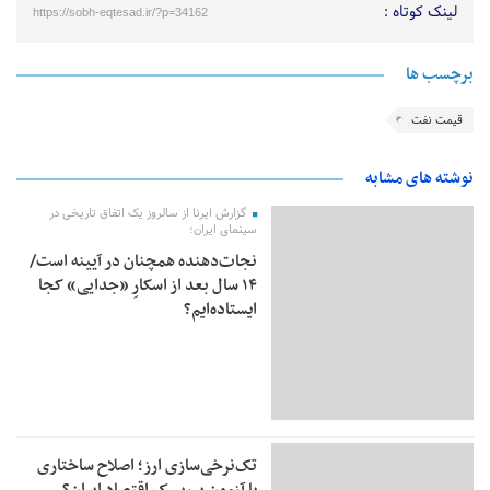
لینک کوتاه :
https://sobh-eqtesad.ir/?p=34162
برچسب ها
قیمت نفت
نوشته های مشابه
گزارش ایرنا از سالروز یک اتفاق تاریخی در
سینمای ایران؛
نجات‌دهنده‌ همچنان در آیینه است/
۱۴ سال بعد از اسکارِ «جدایی» کجا
ایستاده‌ایم؟
تک‌نرخی‌سازی ارز؛ اصلاح ساختاری
یا آزمون پرریسک اقتصاد ایران؟