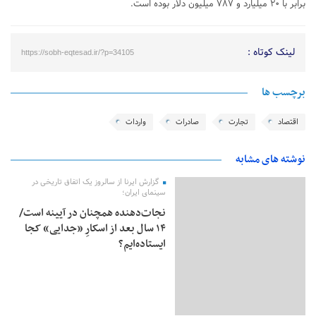
برابر با ۲۰ میلیارد و ۷۸۷ میلیون دلار بوده است.
لینک کوتاه :
https://sobh-eqtesad.ir/?p=34105
برچسب ها
اقتصاد
تجارت
صادرات
واردات
نوشته های مشابه
گزارش ایرنا از سالروز یک اتفاق تاریخی در
سینمای ایران؛
نجات‌دهنده‌ همچنان در آیینه است/
۱۴ سال بعد از اسکارِ «جدایی» کجا
ایستاده‌ایم؟