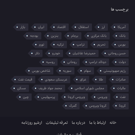
برچسب ها
آمریکا
ارز
استقلال
اقتصاد
ایران
بازار
بانک
بانک مرکزی
برجام
بنزین
بودجه
بورس
تحریم
ترامپ
ترکیه
تورم
حسن روحانی
حمیدرضا نقاشیان
خودرو
دلار
دولت
دونالد ترامپ
روحانی
روسیه
رژیم صهیونیستی
سهام
سوریه
شاخص بورس
صادرات
طلا
عراق
عربستان سعودی
قیمت نفت
مالیات
مجلس شورای اسلامی
محمد جواد ظریف
مسکن
نفت
ویروس
ویروس کرونا
پرسپولیس
چین
کرونا
کرونا ویروس
گمرک
خانه
ارتباط با ما
درباره ما
تعرفه تبلیغات
ارشیو روزنامه
قوانین و مقررات