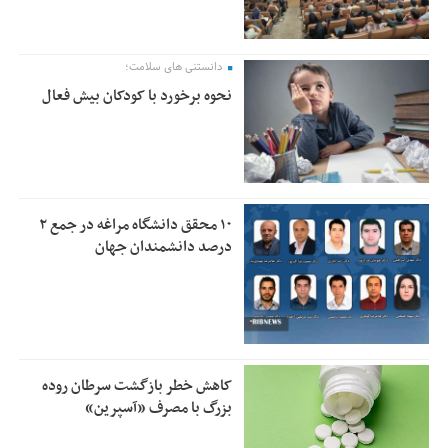
دانستنی های سلامت؛
نحوه برخورد با کودکان بیش فعال
۱۰ محقق دانشگاه مراغه در جمع ۲
درصد دانشمندان جهان
کاهش خطر بازگشت سرطان روده
بزرگ با مصرف «آسپرین»