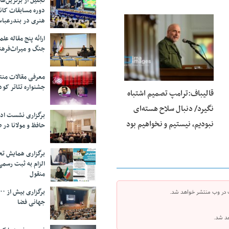
تجلیل از بر‌ترین‌
دوره مسابقات کان
هنری در بندرعبا
25 فوریه 2026
ارائه پنج مقاله ع
جنگ و میراث‌فره
معرفی مقالات من
جشنواره تئاتر کود
قالیباف:ترامپ تصمیم اشتباه
نگیرد/ دنبال سلاح هسته‌ای
برگزاری نشست اد
نبودیم، نیستیم و نخواهیم بود
حافظ و مولانا در 
برگزاری همایش تحل
الزام به ثبت رسم
منقول
 در وب منتشر خواهد شد.
جهانی فضا
هد شد.