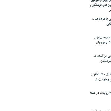
های چهل و سومین
ون‌های فرهنگی و
س
لمی با موضوعیت
نگی
تخب سی‌امین
ک و نوجوان
بی بزرگداشت
صربستان
یل و نقد قانون
ی معاملات غیر
برگزاری بیش از ۳۰۰ رویداد در هفته