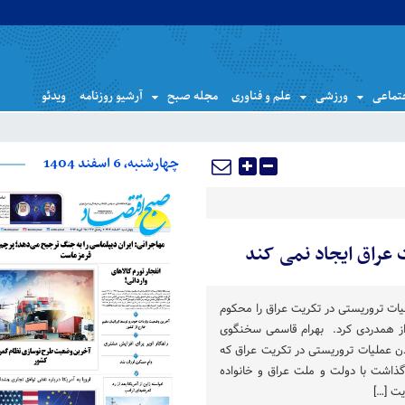
تماعی
ورزشی
علم و فناوری
مجله صبح
آرشیو روزنامه
ویدئو
چهارشنبه، 6 اسفند 1404
 عراق ایجاد نمی کند
ات تروریستی در تکریت عراق را محکوم
راز همدردی کرد. بهرام قاسمی سخنگوی
دن عملیات تروریستی در تکریت عراق که
ذاشت با دولت و ملت عراق و خانواده
یت […]