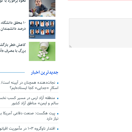
نحوه برخورد با ک
درصد دانشمندان 
کاهش خطر بازگش
بزرگ با مصرف «آ
جدیدترین اخبار
اسکارِ «جدایی» کجا ایستاده‌ایم؟
منطقه آزاد ارس در مسیر کسب نخس
سالم و ایمن» مناطق آزاد کشور
پیت هگست: صنعت دفاعی آمریکا به
نیاز دارد