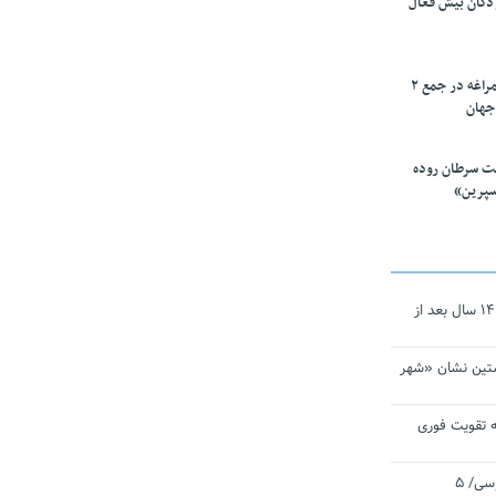
ودکان بیش فعال
۱۰ محقق دانشگاه مراغه در جمع ۲
جهان
ت سرطان روده
سپرین»
نجات‌دهنده‌ همچنان در آیینه است/ ۱۴ سال بعد از
تین نشان «شهر
 تقویت فوری
اقتدار ناوگروه ۱۰۳ در مأموریت‌ اقیانوسی/ ۵