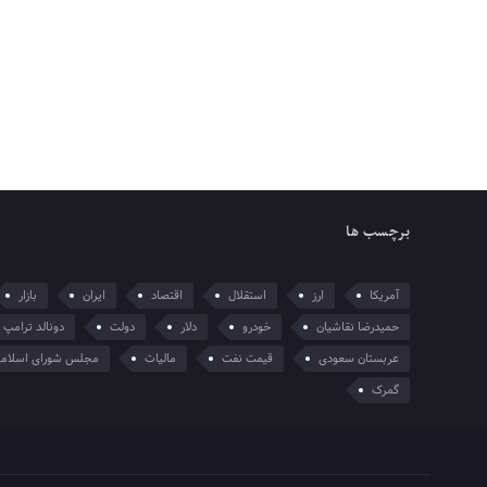
برچسب ها
آمریکا
ارز
استقلال
اقتصاد
ایران
بازار
حمیدرضا نقاشیان
خودرو
دلار
دولت
دونالد ترامپ
عربستان سعودی
قیمت نفت
مالیات
مجلس شورای اسلام
گمرک