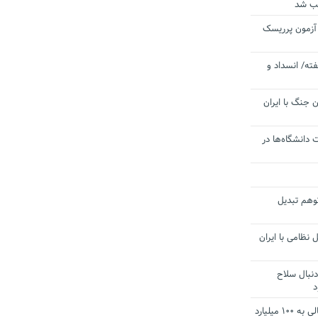
یب شد
 آزمون پرریسک
ته/ انسداد و
 جنگ با ایران
 دانشگاه‌ها در
توهم تبدیل
 نظامی با ایران
دنبال سلاح
د
آستانه الزام به دریافت صورت های مالی به ۱۰۰ میلیارد