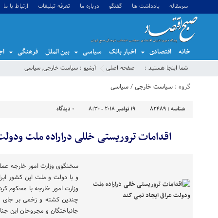
سرمقاله
یادداشت ها
گفتگو
درباره ما
تعرفه تبلیغات
ارتباط با ما
خانه
اقتصادی
اخبار بانک
سیاسی
بین الملل
فرهنگی
اج
شما اینجا هستید :
صفحه اصلی
آرشیو :
سیاست خارجی
,
سیاسی
گروه :
سیاست خارجی
/
سیاسی
شناسه :
82489
19 نوامبر 2018 - 8:30
0
دیدگاه
اقدامات تروریستی خللی دراراده ملت ودولت
سخنگوی وزارت امور خارجه عملی
و با دولت و ملت این کشور اب
وزارت امور خارجه با محکوم کر
چندین کشته و زخمی بر جای گ
جانباختگان و مجروحان این جنا