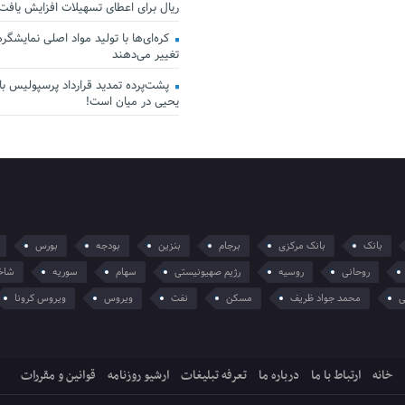
ریال برای اعطای تسهیلات افزایش یافت
کره‌ای‌ها با تولید مواد اصلی نمایشگرها 
تغییر می‌دهند
پشت‌پرده تمدید قرارداد پرسپولیس با 
یحیی در میان است!
بانک
بانک مرکزی
برجام
بنزین
بودجه
بورس
روحانی
روسیه
رژیم صهیونیستی
سهام
سوریه
شاخ
ی
محمد جواد ظریف
مسکن
نفت
ویروس
ویروس کرونا
خانه
ارتباط با ما
درباره ما
تعرفه تبلیغات
ارشیو روزنامه
قوانین و مقررات