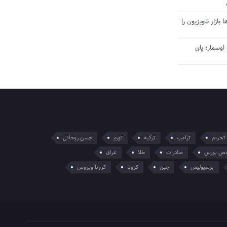
بازار تلویزیون را
اوسمار؛ پای
تحریم
ترامپ
ترکیه
تورم
حسن روحانی
ص بورس
صادرات
طلا
عراق
پرسپولیس
چین
کرونا
کرونا ویروس