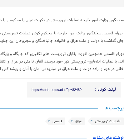
سخنگوی وزارت امور خارجه عملیات تروریستی در تکریت عراق را محکوم و با دو
بهرام قاسمی سخنگوی وزارت امور خارجه با محکوم کردن عملیات تروریستی د
جای گذاشت با دولت و ملت عراق و خانواده جانباختگان و مجروحان این جنایت
بهرام قاسمی همچنین افزود: بقایای تروریست های تکفیری که جایگاه و پایگاه 
اند، با عملیات انتحاری- تروریستی کور خود درصدد القای ناامنی در عراق و انتق
خللی در عزم و اراده دولت و ملت عراق در مبارزه بی امان با آنان و ریشه کنی 
لینک کوتاه :
https://sobh-eqtesad.ir/?p=82489
برچسب ها
اقدامات تروریستی
عراق
قاسمی
نوشته های مشابه