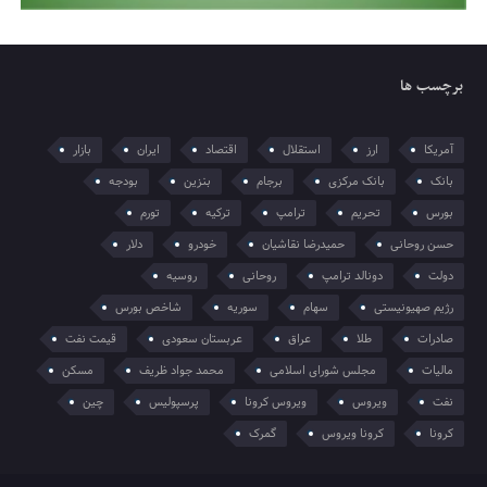
برچسب ها
آمریکا
ارز
استقلال
اقتصاد
ایران
بازار
بانک
بانک مرکزی
برجام
بنزین
بودجه
بورس
تحریم
ترامپ
ترکیه
تورم
حسن روحانی
حمیدرضا نقاشیان
خودرو
دلار
دولت
دونالد ترامپ
روحانی
روسیه
رژیم صهیونیستی
سهام
سوریه
شاخص بورس
صادرات
طلا
عراق
عربستان سعودی
قیمت نفت
مالیات
مجلس شورای اسلامی
محمد جواد ظریف
مسکن
نفت
ویروس
ویروس کرونا
پرسپولیس
چین
کرونا
کرونا ویروس
گمرک