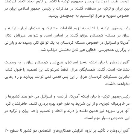
«رجب طیب اردوغان» رییس جمهوری ترکیه با تأکید بر لزوم ایجاد اتحاد قدرتمند
بین ایران و ترکیه در منطقه، گفت: در مذاکرات با رئیس جمهور اسلامی ایران در
خصوص سوریه و عراق توانستیم به جمع‌بندی برسیم.
رئیس‌جمهور ترکیه با اشاره به لزوم اقدامات مشترک و همزمان ایران، ترکیه و
عراق در مسئله کردستان عراق، گفت: بر اساس اسناد و شواهد غیرقابل انکار،
آمریکا و اسرائیل در خصوص مسئله کردستان به یک توافق کلی رسیده‌اند و بارزانی
با برگزاری همه‌پرسی، خطایی غیر قابل بخشش مرتکب شد.
آقای اردوغان با بیان اینکه به‌جز اسرائیل، هیچ‌کس کردستان عراق را به رسمیت
نشناخته است، گفت: همسایگان عراق، قطعاً نمی‌توانند این تصمیم را قبول کنند،
بنابراین مسئولان کردستان عراق از این پس قدمی نمی توانند بردارند و راه رهایی
نخواهند داشت.
رئیس‌جمهور ترکیه با بیان اینکه آمریکا، فرانسه و اسرائیل می خواهند کشورها را
در خاورمیانه تجزیه، و از این شرایط به نفع خود بهره برداری کنند، خاطرنشان کرد:
آنها برای سوریه نیز همین نقشه را دارند و اتحاد و تصمیم واحد ایران و ترکیه در
این خصوص بسیار مهم است.
آقای اردوغان با تأکید بر لزوم افزایش همکاری‌های اقتصادی دو کشور تا سطح ۳۰