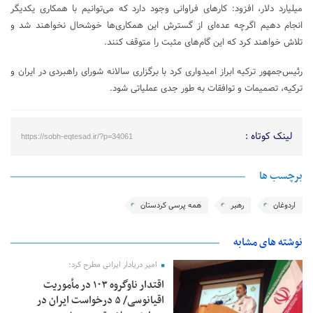
میلیارد دلار، افزود: کارهای فراوانی وجود دارد که می‌توانیم با همکاری یکدیگر
انجام دهیم اگرچه عده‌ای از گسترش این همکاری‌ها خوشحال نخواهند شد و
تلاش خواهند کرد که این گام‌های مثبت را متوقف کنند.
رئیس‌جمهور ترکیه ابراز امیدواری کرد با برگزاری سالانه شورای راهبردی در ایران و
ترکیه، تصمیمات و توافقات به طور جدی عملیاتی شود.
لینک کوتاه :
https://sobh-eqtesad.ir/?p=34061
برچسب ها
اردوغان
رهبر
همه پرسی کردستان
نوشته های مشابه
امیر دریادار ایرانی مطرح کرد؛
اقتدار ناوگروه ۱۰۳ در مأموریت‌
اقیانوسی/ ۵ درخواست ایران در