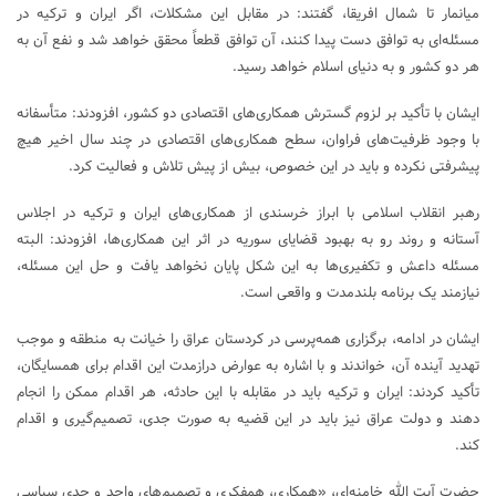
میانمار تا شمال افریقا، گفتند: در مقابل این مشکلات، اگر ایران و ترکیه در
مسئله‌ای به توافق دست پیدا کنند، آن توافق قطعاً محقق خواهد شد و نفع آن به
هر دو کشور و به دنیای اسلام خواهد رسید.
ایشان با تأکید بر لزوم گسترش همکاری‌های اقتصادی دو کشور، افزودند: متأسفانه
با وجود ظرفیت‌های فراوان، سطح همکاری‌های اقتصادی در چند سال اخیر هیچ
پیشرفتی نکرده و باید در این خصوص، بیش از پیش تلاش و فعالیت کرد.
رهبر انقلاب اسلامی با ابراز خرسندی از همکاری‌های ایران و ترکیه در اجلاس
آستانه و روند رو به بهبود قضایای سوریه در اثر این همکاری‌ها، افزودند: البته
مسئله داعش و تکفیری‌ها به این شکل پایان نخواهد یافت و حل این مسئله،
نیازمند یک برنامه بلندمدت و واقعی است.
ایشان در ادامه، برگزاری همه‌پرسی در کردستان عراق را خیانت به منطقه و موجب
تهدید آینده آن، خواندند و با اشاره به عوارض درازمدت این اقدام برای همسایگان،
تأکید کردند: ایران و ترکیه باید در مقابله با این حادثه، هر اقدام ممکن را انجام
دهند و دولت عراق نیز باید در این قضیه به صورت جدی، تصمیم‌گیری و اقدام
کند.
حضرت آیت الله خامنه‌ای، «همکاری، همفکری و تصمیم‌های واحد و جدی سیاسی