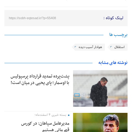
لینک کوتاه :
https://sobh-eqtesad.ir/?p=55408
برچسب ها
استقلال
هوادار آسیب دیده
نوشته های مشابه
پشت‌پرده تمدید قرارداد پرسپولیس
با اوسمار؛ پای یحیی در میان است!
بسته خبری ۴ اسفندماه؛
مدیرعامل سپاهان: در کورس
قهرمانی هستیم