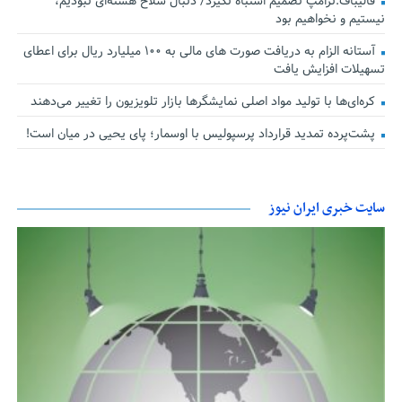
قالیباف:ترامپ تصمیم اشتباه نگیرد/ دنبال سلاح هسته‌ای نبودیم،
نیستیم و نخواهیم بود
آستانه الزام به دریافت صورت های مالی به ۱۰۰ میلیارد ریال برای اعطای
تسهیلات افزایش یافت
کره‌ای‌ها با تولید مواد اصلی نمایشگرها بازار تلویزیون را تغییر می‌دهند
پشت‌پرده تمدید قرارداد پرسپولیس با اوسمار؛ پای یحیی در میان است!
سایت خبری ایران نیوز