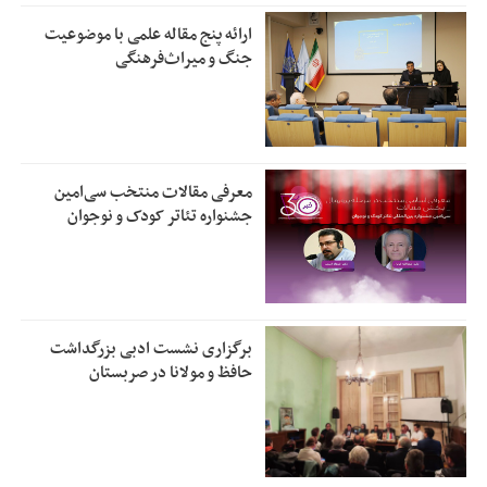
ارائه پنج مقاله علمی با موضوعیت
جنگ و میراث‌فرهنگی
معرفی مقالات منتخب سی‌امین
جشنواره تئاتر کودک و نوجوان
برگزاری نشست ادبی بزرگداشت
حافظ و مولانا در صربستان