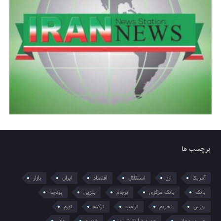
برچسب ها
آمریکا
ارز
استقلال
اقتصاد
ایران
بازار
بانک
بانک مرکزی
برجام
بنزین
بودجه
بورس
تحریم
ترامپ
ترکیه
تورم
حسن روحانی
حمیدرضا نقاشیان
خودرو
دلار