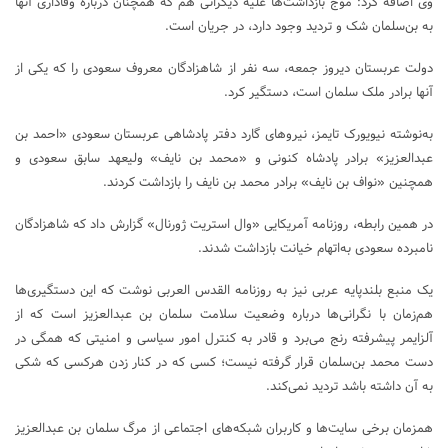
وی اضافه کرد: موج بازداشت‌ها علیه دیگرانی هم که همچنان درباره وفاداری آنها
به بن‌سلمان شک و تردید وجود دارد، در جریان است.
دولت عربستان دیروز جمعه، سه نفر از شاهزادگان معروف سعودی را که یکی از
آنها برادر ملک سلمان است، دستگیر کرد.
به‌نوشته نیویورک تایمز، نیروهای گارد دفتر پادشاهی عربستان سعودی «احمد بن
عبدالعزیز» برادر پادشاه کنونی و «محمد بن نایف» ولیعهد سابق سعودی و
همچنین «نواف بن نایف» برادر محمد بن نایف را بازداشت کردند.
در همین رابطه، روزنامه آمریکایی «وال استریت ژورنال» گزارش داد که شاهزادگان
نامبرده سعودی به‌اتهام خیانت بازداشت شدند.
یک منبع بلندپایه عربی نیز به روزنامه القدس العربی نوشت که این دستگیری‌ها
هم‌زمان با نگرانی‌ها درباره وضعیت سلامت سلمان بن عبدالعزیز است که از
آلزایمر پیشرفته رنج می‌برد و قادر به کنترل امور سیاسی و امنیتی که همگی در
دست محمد بن‌سلمان قرار گرفته نیست؛ کسی که در کنار زدن هرکسی که شکی
به آن داشته باشد تردید نمی‌کند.
همزمان برخی سایت‌ها و کاربران شبکه‌های اجتماعی از مرگ سلمان بن عبدالعزیز