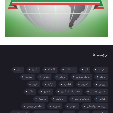
برچسب ها
آمریکا
ارز
استقلال
اقتصاد
ایران
بازار
بانک
بانک مرکزی
برجام
بنزین
بودجه
بورس
تحریم
ترامپ
ترکیه
تورم
حسن روحانی
حمیدرضا نقاشیان
خودرو
دلار
دولت
دونالد ترامپ
روحانی
روسیه
رژیم صهیونیستی
سهام
سوریه
شاخص بورس