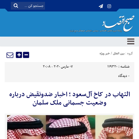
گروه :
بین الملل
/
خبر ویژه
شناسه :
119320
07 مارس 2020 - 20:08
0
دیدگاه
التهاب در کاخ آل‌سعود ؛ اخبار ضدونقیض درباره
وضعیت جسمانی ملک سلمان