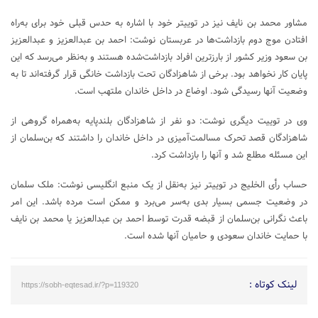
مشاور محمد بن نایف نیز در توییتر خود با اشاره به حدس قبلی خود برای به‌راه
افتادن موج دوم بازداشت‌ها در عربستان نوشت: احمد بن عبدالعزیز و عبدالعزیز
بن سعود وزیر کشور از بارزترین افراد بازداشت‌شده هستند و به‌نظر می‌رسد که این
پایان کار نخواهد بود. برخی از شاهزادگان تحت بازداشت خانگی قرار گرفته‌اند تا به
وضعیت آنها رسیدگی شود. اوضاع در داخل خاندان ملتهب است.
وی در توییت دیگری نوشت: دو نفر از شاهزادگان بلندپایه به‌همراه گروهی از
شاهزادگان قصد تحرک مسالمت‌آمیزی در داخل خاندان را داشتند که بن‌سلمان از
این مسئله مطلع شد و آنها را بازداشت کرد.
حساب رأی الخلیج در توییتر نیز به‌نقل از یک منبع انگلیسی نوشت: ملک سلمان
در وضعیت جسمی بسیار بدی به‌سر می‌برد و ممکن است مرده باشد. این امر
باعث نگرانی بن‌سلمان از قبضه قدرت توسط احمد بن عبدالعزیز یا محمد بن نایف
با حمایت خاندان سعودی و حامیان آنها شده است.
لینک کوتاه :
https://sobh-eqtesad.ir/?p=119320