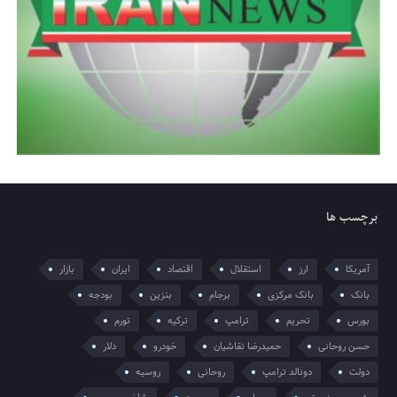
برچسب ها
آمریکا
ارز
استقلال
اقتصاد
ایران
بازار
بانک
بانک مرکزی
برجام
بنزین
بودجه
بورس
تحریم
ترامپ
ترکیه
تورم
حسن روحانی
حمیدرضا نقاشیان
خودرو
دلار
دولت
دونالد ترامپ
روحانی
روسیه