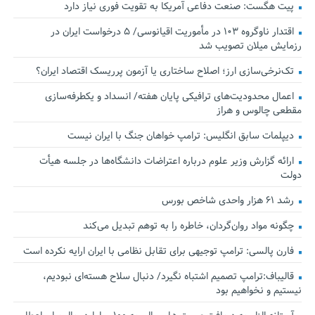
پیت هگست: صنعت دفاعی آمریکا به تقویت فوری نیاز دارد
اقتدار ناوگروه ۱۰۳ در مأموریت‌ اقیانوسی/ ۵ درخواست ایران در
رزمایش میلان تصویب شد
تک‌نرخی‌سازی ارز؛ اصلاح ساختاری یا آزمون پرریسک اقتصاد ایران؟
اعمال محدودیت‌های ترافیکی پایان هفته/ انسداد و یکطرفه‌سازی
مقطعی چالوس و هراز
دیپلمات سابق انگلیس:‌ ترامپ خواهان جنگ با ایران نیست
ارائه گزارش وزیر علوم درباره اعتراضات دانشگاه‌ها در جلسه هیأت
دولت
رشد ۶۱ هزار واحدی شاخص بورس
چگونه مواد روان‌گردان، خاطره را به توهم تبدیل می‌کند
فارن پالسی: ترامپ توجیهی برای تقابل نظامی با ایران ارایه نکرده است
قالیباف:ترامپ تصمیم اشتباه نگیرد/ دنبال سلاح هسته‌ای نبودیم،
نیستیم و نخواهیم بود