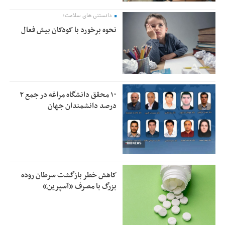
دانستنی های سلامت؛
نحوه برخورد با کودکان بیش فعال
۱۰ محقق دانشگاه مراغه در جمع ۲
درصد دانشمندان جهان
کاهش خطر بازگشت سرطان روده
بزرگ با مصرف «آسپرین»