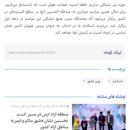
حوزه نیز مشکلی نداریم. قطعا امنیت همانند هوای است که استنشاق می‌کنیم.
برای مثال همین مراسم عزاداری ابا عبدالله الحسین (ع) در سطح گسترده‌ای در
کشور برگزار می‌شود که بحمدالله بدون هیچ مشکلی این مراسم در دهه اول
برگزار شد. بی‌تردید استاندار ما در استان به عنوان رییس شورای تامین نقش
اساسی در ایجاد امنیت و آرامش ایفا خواهد کرد.
لینک کوتاه :
https://sobh-eqtesad.ir/?p=33741
برچسب ها
استاندار
وزیر کشور
نوشته های مشابه
جلفا مراحل نهایی ثبت جهانی را طی می‌کند؛
منطقه آزاد ارس در مسیر کسب
نخستین نشان «شهر سالم و ایمن»
مناطق آزاد کشور