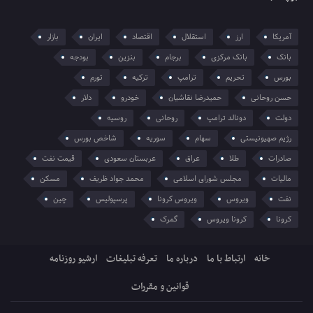
آمریکا
ارز
استقلال
اقتصاد
ایران
بازار
بانک
بانک مرکزی
برجام
بنزین
بودجه
بورس
تحریم
ترامپ
ترکیه
تورم
حسن روحانی
حمیدرضا نقاشیان
خودرو
دلار
دولت
دونالد ترامپ
روحانی
روسیه
رژیم صهیونیستی
سهام
سوریه
شاخص بورس
صادرات
طلا
عراق
عربستان سعودی
قیمت نفت
مالیات
مجلس شورای اسلامی
محمد جواد ظریف
مسکن
نفت
ویروس
ویروس کرونا
پرسپولیس
چین
کرونا
کرونا ویروس
گمرک
خانه
ارتباط با ما
درباره ما
تعرفه تبلیغات
ارشیو روزنامه
قوانین و مقررات