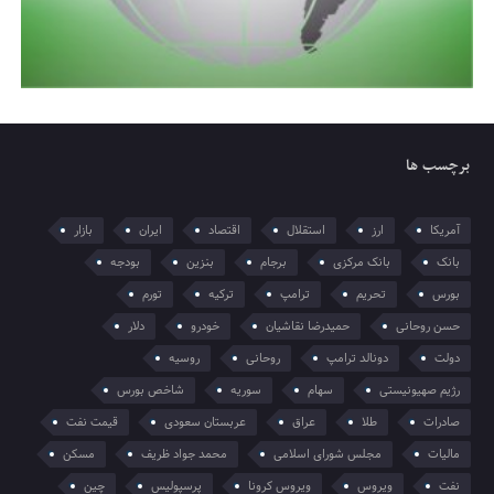
برچسب ها
آمریکا
ارز
استقلال
اقتصاد
ایران
بازار
بانک
بانک مرکزی
برجام
بنزین
بودجه
بورس
تحریم
ترامپ
ترکیه
تورم
حسن روحانی
حمیدرضا نقاشیان
خودرو
دلار
دولت
دونالد ترامپ
روحانی
روسیه
رژیم صهیونیستی
سهام
سوریه
شاخص بورس
صادرات
طلا
عراق
عربستان سعودی
قیمت نفت
مالیات
مجلس شورای اسلامی
محمد جواد ظریف
مسکن
نفت
ویروس
ویروس کرونا
پرسپولیس
چین