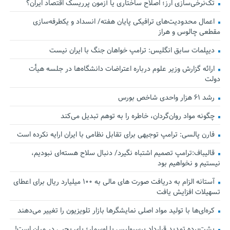
تک‌نرخی‌سازی ارز؛ اصلاح ساختاری یا آزمون پرریسک اقتصاد ایران؟
اعمال محدودیت‌های ترافیکی پایان هفته/ انسداد و یکطرفه‌سازی
مقطعی چالوس و هراز
دیپلمات سابق انگلیس:‌ ترامپ خواهان جنگ با ایران نیست
ارائه گزارش وزیر علوم درباره اعتراضات دانشگاه‌ها در جلسه هیأت
دولت
رشد ۶۱ هزار واحدی شاخص بورس
چگونه مواد روان‌گردان، خاطره را به توهم تبدیل می‌کند
فارن پالسی: ترامپ توجیهی برای تقابل نظامی با ایران ارایه نکرده است
قالیباف:ترامپ تصمیم اشتباه نگیرد/ دنبال سلاح هسته‌ای نبودیم،
نیستیم و نخواهیم بود
آستانه الزام به دریافت صورت های مالی به ۱۰۰ میلیارد ریال برای اعطای
تسهیلات افزایش یافت
کره‌ای‌ها با تولید مواد اصلی نمایشگرها بازار تلویزیون را تغییر می‌دهند
پشت‌پرده تمدید قرارداد پرسپولیس با اوسمار؛ پای یحیی در میان است!