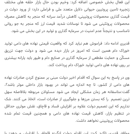
این فعال بخش خصوصی اضافه کرد: وخیم بودن حال بازار حلقه های مختلف
زنجیره تامین پروتیین حیوانی دلایل متعدد ملی و فراملی دارد؛ از ورود دولت در
قیمت گذاری محصولات پروتیینی، کاهش درآمد سرانه که منجر به کاهش مصرف
محصولات پروتئینی می شود تا نوسانات شدید قیمت ارز که منجر به جو روانی
نامناسب و نتیجتاً عدم امنیت در سرمایه گذاری و تولید در این بخش می شود.
قدیری ادامه داد: فراموش هم نباید کرد که واقعیت قیمتی نهاده های دامی تولید
خوراک دام همین است که امروز در بازار دیده می شود و دولت جهت تزریق
مسکّن و حمایت مقطعی از سرمایه گذاری در صنایع دام و طیور باید یارانه بیشتری
بر روی نهاده های دامی تولید خوراک دام پرداخت کند.
وی در پاسخ به این سوال که اقدام اخیر دولت مبنی بر ممنوع کردن صادرات نهاده
های دامی از کشور، تا چه اندازه می تواند در بهبود بازار داخلی موثر باشد؟،
گفت:متاسفانه هر زمان مشکلی ایجاد می شود مسئولان مربوطه بلافاصله سهل
ترین تصمیم را که بستن مرزها و جلوگیری از صادرات است، اتخاذ می کنند. شک
نداریم که این تصمیم دولت علاوه بر افزایش فساد و قاچاق، نقش موثری حداقل
در تنظیم بازار، کاهش قیمت نهاده های دامی و همچنین قیمت تمام شده
محصولات پروتیینی نخواهد داشت.
موافق قدیری تاکید کرد؛ این اقدام دولت انگیزه قاچاق را افزایش می‌دهد؛ با