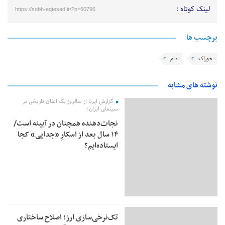
لینک کوتاه :
https://sobh-eqtesad.ir/?p=60796
برچسب ها
خوراک
دام
نوشته های مشابه
گزارش ایرنا از سالروز یک اتفاق تاریخی در
سینمای ایران؛
نجات‌دهنده‌ همچنان در آیینه است/
۱۴ سال بعد از اسکارِ «جدایی» کجا
ایستاده‌ایم؟
تک‌نرخی‌سازی ارز؛ اصلاح ساختاری