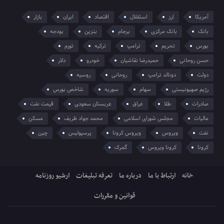
آمریکا
ارز
استقلال
اقتصاد
ایران
بازار
بانک
بانک مرکزی
برجام
بنزین
بودجه
بورس
تحریم
ترامپ
ترکیه
تورم
حسن روحانی
حمیدرضا نقاشیان
خودرو
دلار
دولت
دونالد ترامپ
روحانی
روسیه
رژیم صهیونیستی
سهام
سوریه
شاخص بورس
صادرات
طلا
عراق
عربستان سعودی
قیمت نفت
مالیات
مجلس شورای اسلامی
محمد جواد ظریف
مسکن
نفت
ویروس
ویروس کرونا
پرسپولیس
چین
کرونا
کرونا ویروس
گمرک
خانه
ارتباط با ما
درباره ما
تعرفه تبلیغات
ارشیو روزنامه
قوانین و مقررات