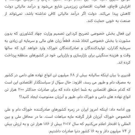
افزایش قاچاق، فعالیت اقتصادی زیرزمینی شایع می‌شود و درآمد مالیاتی دولت
کاهش پیدا می‌کند. دولت اگر درآمد مالیاتی کافی نداشته باشد، نمی‌تواند از
صنعت به خوبی حمایت کند.
این فعال بخش خصوصی تصریح کرد:این تصمیم وزارت جهاد کشاورزی که بدون
مشورت با بخش خصوصی اتخاذ شده، ﻗﻄﻌﺎً زیان های مالی و سرمایه ای زیادی به
سرمایه گذاران، تولیدکنندگان و صادرکنندگان خوراک وارد خواهد کرد که سالها
وقت و هزینه سنگینی برای بازارسازی و بازاریابی خود در کشورهای منطقه پرداخت
کرده اند.
قدیری با بیان اینکه سالیانه بیش از ۶٨ میلیون تن انواع نهاده های دامی در کشور
به مصرف دام و طیور می رسد، افزود: حال سوْال از سیاستگذار اقتصادی این است
که کدام منطق اقتصادی به شما اجازه داده که برای صادرات حداکثر ٢٠٠ هزار تن
انواع نهاده های دامی و خوراک دام، طیور و آبزیان ممنوعیت ایجاد کنید!؟
وی ادامه داد: اینکه امروز ایران در زمره کشورهای صادرکننده خوراک دام و علی
الخصوص خوراک آبزیان قرار گرفته مایه مباهات است. ما در محافل ملی و بین
المللی با افتخار اعلام می‌کنیم که سال ٢٠١٧ بیش از ١٨۶ هزار تن و به ارزش بیش
از ٧۴ میلیون دلار و به ١۶ کشور دنیا صادرات داشتیم.