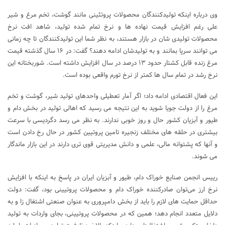
وی درباره اینکه تولیدکنندگان محصولات پروتئینی مانند گوشت، تخم مرغ و شیر
علی رغم افزایش قیمت نهاده ها و نرخ تمام شده تولید، شاهد افت نرخ
محصولات تولیدی شان در بازار هستند، به نظر شما این تولیدکنندگان تا چه زمانی
می توانند سرپا بمانند و به تولیدشان ادامه دهند؟ گفت: در ١۶ سال گذشته قیمت
مرغ زنده قابل کشتار حدود ١٣ درصد در سال افزایش داشته است. شوربختانه این
نرخ رشد در تمام سال ها کمتر از نرخ تورم واقعی بوده است.
این فعال اقتصادی ادامه داد؛ اگر آمار تعطیلی واحدهای تولید شیر، گوشت و تخم
مرغ را از دولت جویا شوید به این نتیجه می رسید که اهالی تولید در بخش دام و
طیور و آبزیان کشور حال و روز خوبی ندارند. به نظر می رسد دگردیسی با سرعت
بیشتری در حلقه های مختلف زنجیره تامین پروتیین کشور در حال رخ دادن است
و آنها که پشتوانه مالی، علمی و دانش مدیریتی قوی تری دارند در این بازار ماندگار
می شوند.
رییس انجمن صنایع خوراک دام، طیور و آبزیان ایران در پاسخ به اینکه با افزایش
نرخ ارز می‌توان صادرکننده خوراک دام و محصولات پروتیینی بود، گفت: دولت
حداقل حمایت های لازم را باید از بخش دامپروری به عنوان صنعتی اشتغال زا و به
دلایل متعدد انجام دهد؛ همین که در محصولات پروتیینی، بجای واردات به تولید