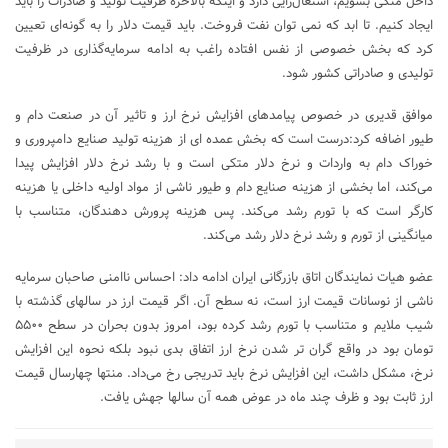
داخل متکی بشویم، اشتغال‌زایی دارد و اینکه بالاخره ظرفیت تولید و صادرات را باید
ایجاد کنیم. تا ابد که نمی توان نفت فروخت. باید قیمت دلار را به گونه‌ای تعیین
کرد که بخش خصوصی از نفس افتاده راغب به ادامه سرمایه‌گذاری در ظرفیت
تولیدی و صادراتی کشور شود.
موافق قدیری در خصوص پیامدهای افزایش نرخ ارز و تاثیر آن در صنعت دام و
طیور اضافه کرد:درست است که بخش عمده ای از هزینه تولید صنایع دامپروری و
خوراک دام به واردات و نرخ دلار متکی است و با رشد نرخ دلار افزایش پیدا
می‌کند، اما بخشی از هزینه صنایع دام و طیور ناشی از مواد اولیه داخلی یا هزینه
کارگر است که با تورم رشد می‌کند. پس هزینه پرورش دهندگان، متناسب با
میانگینی از تورم و رشد نرخ دلار رشد می‌کند.
عضو هیات نمایندگان اتاق بازرگانی ایران ادامه داد: احساس ناامنی صاحبان سرمایه
ناشی از نوسانات قیمت ارز است، نه سطح آن. اگر قیمت ارز در سالهای گذشته با
شیب ملایم و متناسب با تورم رشد کرده بود، امروز بدون بحران در سطح ۵۵۰۰
تومان بود در واقع گران تر شدن نرخ ارز اتفاق بدی نبود بلکه نحوه این افزایش
نرخ، مشکل داشت، این افزایش نرخ باید تدریجی رخ می‌داد. منتها چهارسال قیمت
ارز ثابت بود و ظرف چند ماه در عوض همه آن سالها جهش یافت.