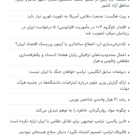
مناطق آزاد کشور
پیت هگست: صنعت دفاعی آمریکا به تقویت فوری نیاز دارد
اقتدار ناوگروه ۱۰۳ در مأموریت‌ اقیانوسی/ ۵ درخواست ایران در
رزمایش میلان تصویب شد
تک‌نرخی‌سازی ارز؛ اصلاح ساختاری یا آزمون پرریسک اقتصاد ایران؟
اعمال محدودیت‌های ترافیکی پایان هفته/ انسداد و یکطرفه‌سازی
مقطعی چالوس و هراز
دیپلمات سابق انگلیس:‌ ترامپ خواهان جنگ با ایران نیست
ارائه گزارش وزیر علوم درباره اعتراضات دانشگاه‌ها در جلسه هیأت
دولت
رشد ۶۱ هزار واحدی شاخص بورس
چگونه مواد روان‌گردان، خاطره را به توهم تبدیل می‌کند
فارن پالسی: ترامپ توجیهی برای تقابل نظامی با ایران ارایه نکرده است
قالیباف:ترامپ تصمیم اشتباه نگیرد/ دنبال سلاح هسته‌ای نبودیم،