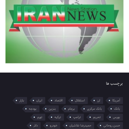
برچسب ها
آمریکا
ارز
استقلال
اقتصاد
ایران
بازار
بانک
بانک مرکزی
برجام
بنزین
بودجه
بورس
تحریم
ترامپ
ترکیه
تورم
حسن روحانی
حمیدرضا نقاشیان
خودرو
دلار