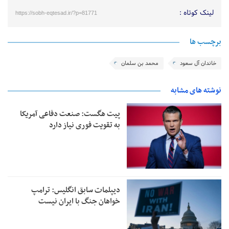
لینک کوتاه :
https://sobh-eqtesad.ir/?p=81771
برچسب ها
خاندان آل سعود
محمد بن سلمان
نوشته های مشابه
پیت هگست: صنعت دفاعی آمریکا
به تقویت فوری نیاز دارد
دیپلمات سابق انگلیس:‌ ترامپ
خواهان جنگ با ایران نیست