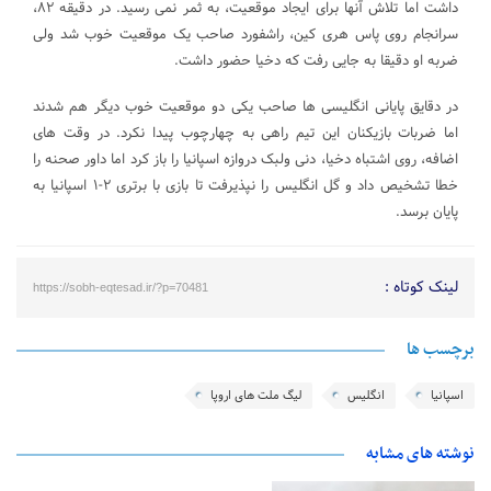
داشت اما تلاش آنها برای ایجاد موقعیت، به ثمر نمی رسید. در دقیقه ۸۲،
سرانجام روی پاس هری کین، راشفورد صاحب یک موقعیت خوب شد ولی
ضربه او دقیقا به جایی رفت که دخیا حضور داشت.
در دقایق پایانی انگلیسی ها صاحب یکی دو موقعیت خوب دیگر هم شدند
اما ضربات بازیکنان این تیم راهی به چهارچوب پیدا نکرد. در وقت های
اضافه، روی اشتباه دخیا، دنی ولبک دروازه اسپانیا را باز کرد اما داور صحنه را
خطا تشخیص داد و گل انگلیس را نپذیرفت تا بازی با برتری ۲-۱ اسپانیا به
پایان برسد.
لینک کوتاه :
https://sobh-eqtesad.ir/?p=70481
برچسب ها
اسپانیا
انگلیس
لیگ ملت های اروپا
نوشته های مشابه