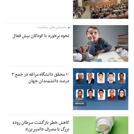
دانستنی های سلامت؛
نحوه برخورد با کودکان بیش فعال
۱۰ محقق دانشگاه مراغه در جمع ۲
درصد دانشمندان جهان
کاهش خطر بازگشت سرطان روده
بزرگ با مصرف «آسپرین»