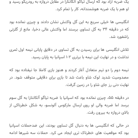
یک ضربه آزاد بود که ارسال تیاگو آلکانتارا در مقابل دروازه به رودریگو رسید و
او هم با یک ضربه هوشمندانه، کار را تمام کرد.
انگلیسی ها خیلی سریع به این گل واکنش نشان دادند و چیزی نمانده بود
که در دقیقه ۳۴ به گل تساوی برسند اما واکنش عالی دخیا، مانع از گلزنی
راشفورد شد.
تلاش انگلیسی ها برای رسیدن به گل تساوی در دقایق پایانی نیمه اول ثمری
نداشت و در نهایت این نیمه با برتری ۲-۱ اسپانیا به پایان رسید.
نیمه دوم را دو تیم متعادل آغاز کردند و هنوز بازی کاملا جا نیفتاده بود که
مصدومیت شدید لوک شاو باعث شد تا بازی برای دقایقی متوقف شود. در
نهایت دنی رز جای شاو را در زمین گرفت.
در دقیقه ۵۵، چیزی نمانده بود که اسپانیا با ضربه تیاگو آلکانتارا به گل سوم
برسد اما ضربه والی او روی ارسال مارکوس آلونسو، به شکل خطرناکی از
بالای دروازه به بیرون رفت.
در حالی که انگلیسی ها به دنبال گل تساوی بودند، این ضدحملات اسپانیا
بود که موقعیت های خطرناک تری ایجاد می کرد. حملات سه شیرها ادامه