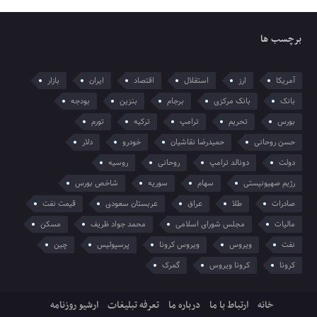
برچسب ها
آمریکا
ارز
استقلال
اقتصاد
ایران
بازار
بانک
بانک مرکزی
برجام
بنزین
بودجه
بورس
تحریم
ترامپ
ترکیه
تورم
حسن روحانی
حمیدرضا نقاشیان
خودرو
دلار
دولت
دونالد ترامپ
روحانی
روسیه
رژیم صهیونیستی
سهام
سوریه
شاخص بورس
صادرات
طلا
عراق
عربستان سعودی
قیمت نفت
مالیات
مجلس شورای اسلامی
محمد جواد ظریف
مسکن
نفت
ویروس
ویروس کرونا
پرسپولیس
چین
کرونا
کرونا ویروس
گمرک
خانه
ارتباط با ما
درباره ما
تعرفه تبلیغات
ارشیو روزنامه