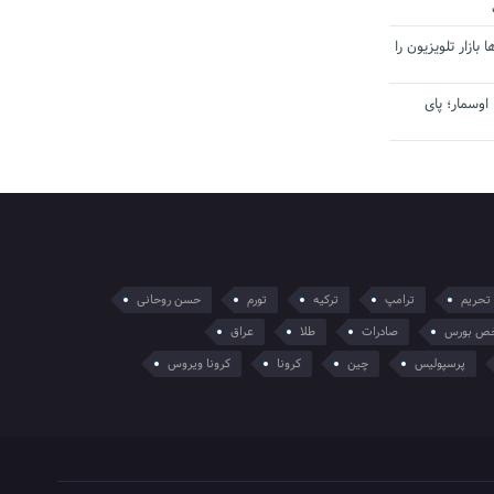
بازار تلویزیون را
اوسمار؛ پای
تحریم
ترامپ
ترکیه
تورم
حسن روحانی
ص بورس
صادرات
طلا
عراق
پرسپولیس
چین
کرونا
کرونا ویروس