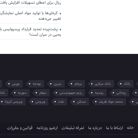
ریال برای اعطای تسهیلات افزایش یافت
کره‌ای‌ها با تولید مواد اصلی نمایشگرها 
تغییر می‌دهند
پشت‌پرده تمدید قرارداد پرسپولیس با 
یحیی در میان است!
بانک
بانک مرکزی
برجام
بنزین
بودجه
بورس
روحانی
روسیه
رژیم صهیونیستی
سهام
سوریه
شاخ
ی
محمد جواد ظریف
مسکن
نفت
ویروس
ویروس کرونا
خانه
ارتباط با ما
درباره ما
تعرفه تبلیغات
ارشیو روزنامه
قوانین و مقررات