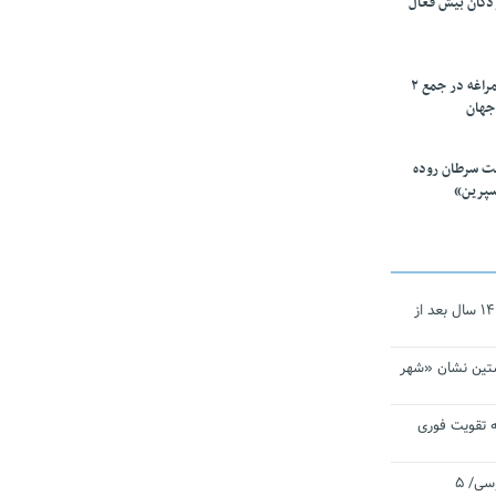
ودکان بیش فعال
۱۰ محقق دانشگاه مراغه در جمع ۲
جهان
ت سرطان روده
سپرین»
نجات‌دهنده‌ همچنان در آیینه است/ ۱۴ سال بعد از
تین نشان «شهر
 تقویت فوری
اقتدار ناوگروه ۱۰۳ در مأموریت‌ اقیانوسی/ ۵