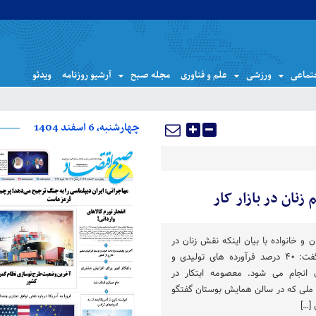
تماعی
ورزشی
علم و فناوری
مجله صبح
آرشیو روزنامه
ویدئو
چهارشنبه، 6 اسفند 1404
نان در بازار کار
 و خانواده با بیان اینکه نقش زنان در
تولید ملی قابل قبول است، گفت: ۴۰ درصد فرآورده های تولیدی و
 انجام می شود. معصومه ابتکار در
د ملی که در سالن همایش بوستان گفتگو
 […]