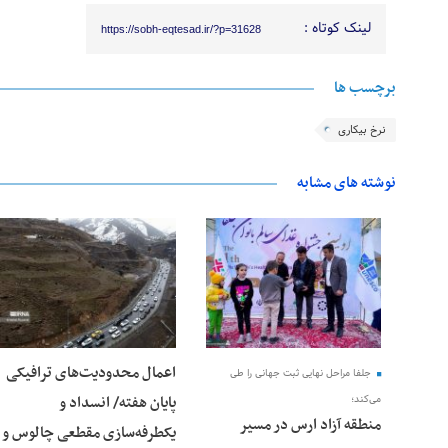
لینک کوتاه :
https://sobh-eqtesad.ir/?p=31628
برچسب ها
نرخ بیکاری
نوشته های مشابه
28 فوریه 2026
25 فوریه 2026
اعمال محدودیت‌های ترافیکی
جلفا مراحل نهایی ثبت جهانی را طی
پایان هفته/ انسداد و
می‌کند؛
منطقه آزاد ارس در مسیر
یکطرفه‌سازی مقطعی چالوس و