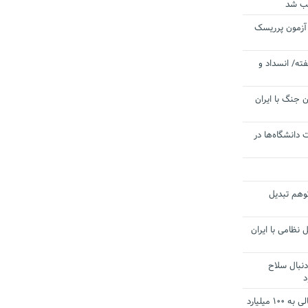
یب شد
 آزمون پرریسک
ته/ انسداد و
 جنگ با ایران
 دانشگاه‌ها در
توهم تبدیل
 نظامی با ایران
دنبال سلاح
د
آستانه الزام به دریافت صورت های مالی به ۱۰۰ میلیارد