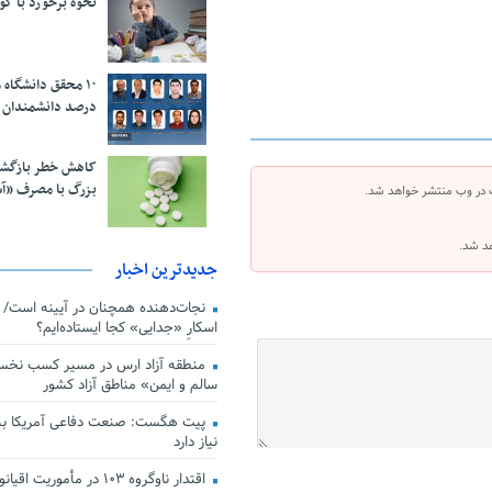
نحوه برخورد با ک
درصد دانشمندان 
کاهش خطر بازگش
بزرگ با مصرف «آ
 در وب منتشر خواهد شد.
هد شد.
جدیدترین اخبار
اسکارِ «جدایی» کجا ایستاده‌ایم؟
منطقه آزاد ارس در مسیر کسب نخس
سالم و ایمن» مناطق آزاد کشور
پیت هگست: صنعت دفاعی آمریکا به
نیاز دارد