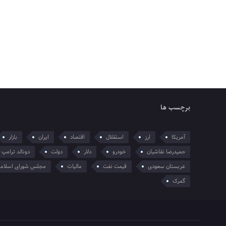
برچسب ها
آمریکا
ارز
استقلال
اقتصاد
ایران
بازار
حمیدرضا نقاشیان
خودرو
دلار
دولت
دونالد ترامپ
عربستان سعودی
قیمت نفت
مالیات
مجلس شورای اسلام
گمرک