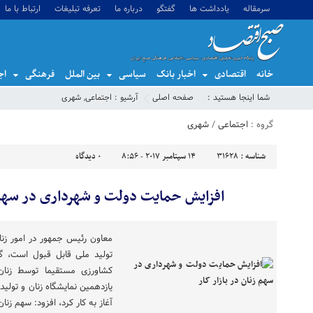
سرمقاله
یادداشت ها
گفتگو
درباره ما
تعرفه تبلیغات
ارتباط با ما
خانه
اقتصادی
اخبار بانک
سیاسی
بین الملل
فرهنگی
اج
شما اینجا هستید :
صفحه اصلی
آرشیو :
اجتماعی
,
شهری
گروه :
اجتماعی
/
شهری
شناسه :
31628
14 سپتامبر 2017 - 8:56
0
دیدگاه
افزایش حمایت دولت و شهرداری در سهم ز
معاون رئیس جمهور در امور زنان
کشاورزی مستقیما توسط زنان
یازدهمین نمایشگاه زنان و تولی
آغاز به کار کرد، افزود: سهم زنان