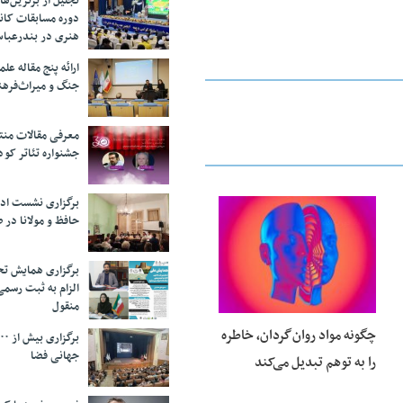
تجلیل از بر‌ترین‌
دوره مسابقات کان
هنری در بندرعبا
ارائه پنج مقاله ع
جنگ و میراث‌فره
معرفی مقالات من
جشنواره تئاتر کود
برگزاری نشست اد
حافظ و مولانا در 
25 فوریه 2026
برگزاری همایش تحل
الزام به ثبت رسم
منقول
چگونه مواد روان‌گردان، خاطره
جهانی فضا
را به توهم تبدیل می‌کند