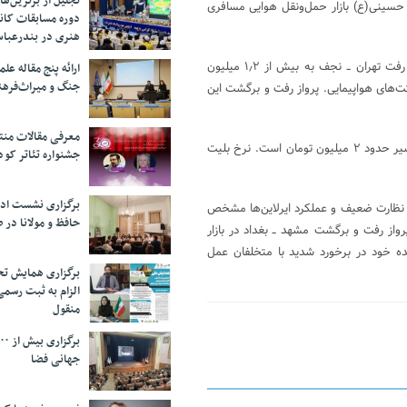
تجلیل از بر‌ترین‌
حسینی(ع) بازار حمل‌ونقل هوایی مسافری
دوره مسابقات کان
هنری در بندرعبا
در بازار غیررسمی و به طور غیرقانونی هم‌اکنون در برخی دفاتر قیمت پرواز رفت تهران ــ نجف به بیش از ۱٫۲ میلیون
ارائه پنج مقاله ع
جنگ و میراث‌فره
ت‌های هواپیمایی. پرواز رفت و برگشت این
معرفی مقالات من
قیمت پرواز رفت مشهد ــ نجف نیز ۹۵۰ هزار تومان و رفت و برگشت این مسیر حدود ۲ میلیون تومان است. نرخ بلیت
جشنواره تئاتر کود
برگزاری نشست اد
ه) باقی مانده و با توجه به نظارت ضعیف و عملکرد ایرلاین‌ها مشخص
حافظ و مولانا در 
از رفت و برگشت مشهد ــ بغداد در بازار
ده خود در برخورد شدید با متخلفان عمل
برگزاری همایش تحل
الزام به ثبت رسم
منقول
جهانی فضا