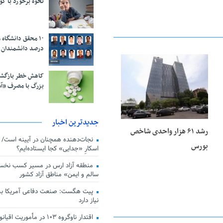
نحوه برخورد با ک
درصد دانشمندان 
25 فوریه 2026
کاهش خطر بازگش
بزرگ با مصرف «آ
جدیدترین اخبار
رشد ۶۱ هزار واحدی شاخص
بورس
اسکارِ «جدایی» کجا ایستاده‌ایم؟
منطقه آزاد ارس در مسیر کسب نخس
سالم و ایمن» مناطق آزاد کشور
پیت هگست: صنعت دفاعی آمریکا به
نیاز دارد