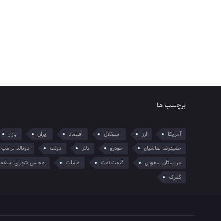
برچسب ها
آمریکا
ارز
استقلال
اقتصاد
ایران
بازار
حمیدرضا نقاشیان
خودرو
دلار
دولت
دونالد ترامپ
عربستان سعودی
قیمت نفت
مالیات
مجلس شورای اسلام
گمرک