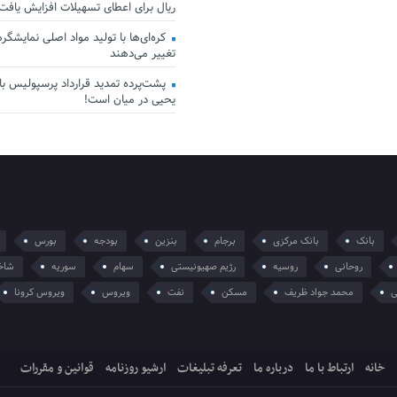
ریال برای اعطای تسهیلات افزایش یافت
کره‌ای‌ها با تولید مواد اصلی نمایشگرها 
تغییر می‌دهند
پشت‌پرده تمدید قرارداد پرسپولیس با 
یحیی در میان است!
بانک
بانک مرکزی
برجام
بنزین
بودجه
بورس
روحانی
روسیه
رژیم صهیونیستی
سهام
سوریه
شاخ
ی
محمد جواد ظریف
مسکن
نفت
ویروس
ویروس کرونا
خانه
ارتباط با ما
درباره ما
تعرفه تبلیغات
ارشیو روزنامه
قوانین و مقررات