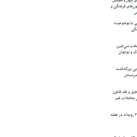
های چهل و سومین
ون‌های فرهنگی و
س
لمی با موضوعیت
نگی
تخب سی‌امین
ک و نوجوان
بی بزرگداشت
صربستان
یل و نقد قانون
ی معاملات غیر
برگزاری بیش از ۳۰۰ رویداد در هفته