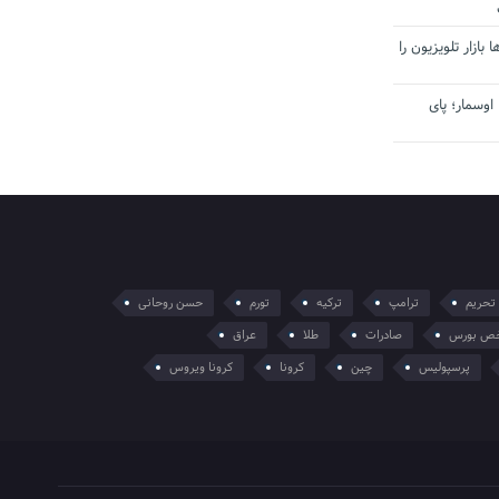
بازار تلویزیون را
اوسمار؛ پای
تحریم
ترامپ
ترکیه
تورم
حسن روحانی
ص بورس
صادرات
طلا
عراق
پرسپولیس
چین
کرونا
کرونا ویروس