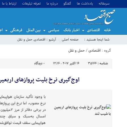
سرمقاله
یادداشت ها
گفتگو
درباره ما
تعرفه تبلیغات
ارتباط با ما
خانه
اقتصادی
اخبار بانک
سیاسی
بین الملل
فرهنگی
اج
شما اینجا هستید :
صفحه اصلی
آرشیو :
اقتصادی
,
حمل و نقل
گروه :
اقتصادی
/
حمل و نقل
شناسه :
35166
16 اکتبر 2017 - 12:16
0
دیدگاه
اوج‌گیری نرخ بلیت پروازهای اربعین
با وجود تأکید سازمان هواپیمای
نرخ مصوب، اما نرخ این پروازها 
امسال به‌سبک و سیاق چند 
هواپیمایی سقف قیمت توافق‌شده