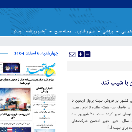
تماعی
ورزشی
علم و فناوری
مجله صبح
آرشیو روزنامه
ویدئو
چهارشنبه، 6 اسفند 1404
 با شیب تند
ی کشور بر فروش بلیت پرواز اربعین با
در فاصله سه هفته مانده تا ایام اربعین
در برخی دفاتر از مرز ۲میلیون تومان عبور کرده است. ۲۰ شهریور ماه
سال اخیر، دبیر انجمن شرکت‌های
 برای بلیت […]