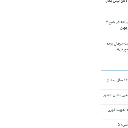
ودکان بیش فعال
۱۰ محقق دانشگاه مراغه در جمع ۲
جهان
ت سرطان روده
سپرین»
نجات‌دهنده‌ همچنان در آیینه است/ ۱۴ سال بعد از
تین نشان «شهر
 تقویت فوری
اقتدار ناوگروه ۱۰۳ در مأموریت‌ اقیانوسی/ ۵