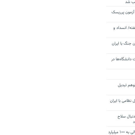
یب شد
 آزمون پرریسک
ته/ انسداد و
 جنگ با ایران
 دانشگاه‌ها در
توهم تبدیل
 نظامی با ایران
دنبال سلاح
د
آستانه الزام به دریافت صورت های مالی به ۱۰۰ میلیارد