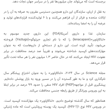
برجسته است که می‌تواند جان میلیون‌ها نفر را در سراسر جهان نجات دهد.
به نقل از ان‌ای، سازندگان این دارو همچنین دسترسی مقرون به صرفه به آن را در
ایالات متحده و فراتر از آن فراهم می‌کنند و با ۶ تولیدکننده قراردادهای تولید و
عرضه آن را به امضا رسانده‌اند.
سازمان غذا و داروی آمریکا(FDA) این داروی جدید موسوم به
«لناکاپاویر»(lenacapavir) را که با نام تجاری «یزتوگو»(Yeztugo) فروخته
می‌شود، تأیید کرده است. این دارو از دسته‌ای از داروهاست که به عنوان
مهارکننده‌های کپسید شناخته می‌شوند و تقریباً صد درصد محافظت در برابر
عفونت HIV ایجاد می‌کنند که در حال حاضر ۱.۳ میلیون نفر را هر ساله تحت تأثیر
قرار می‌دهد.
مجله Science در سال ۲۰۲۴، «لناکاپاویر» را به عنوان اختراع پیشگام سال
نام‌گذاری کرد و ما به طور گسترده آن را در مسیر ورود به بازار پوشش داده‌ایم.
پیشگیری قبل از مواجهه(PrEP) افراد HIV منفی را حدود ۹۹ درصد در برابر ابتلا
به این ویروس ویرانگر از طریق رابطه جنسی محافظت می‌کند.
همانطور که سال گذشته توضیح دادیم، «لناکاپاویر» یک مهارکننده کپسید است.
در ویروس HIV نوع ۱(HIV-1)، کپسید یک پوسته پروتئینی است که ماده ژنتیکی