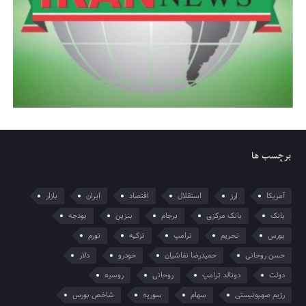
برچسب ها
آمریکا
ارز
استقلال
اقتصاد
ایران
بازار
بانک
بانک مرکزی
برجام
بنزین
بودجه
بورس
تحریم
ترامپ
ترکیه
تورم
حسن روحانی
حمیدرضا نقاشیان
خودرو
دلار
دولت
دونالد ترامپ
روحانی
روسیه
رژیم صهیونیستی
سهام
سوریه
شاخص بورس