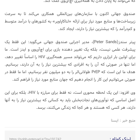
که می‌تواند به پایان دادن به همه‌گیری اچ‌آی‌وی کمک کند.
صندوق جهانی اکنون با سازمان‌های بین‌المللی همکاری می‌کند تا به سرعت
زیرساخت‌ها و منابع مورد نیاز برای ارائه «لناکاپاویر» به کشورهای با درآمد متوسط
و کم‌درآمد را که بیشترین نیاز را دارند، ایجاد کند.
پیتر سندز(Peter Sands)، مدیر اجرایی صندوق جهانی می‌گوید: این فقط یک
پیشرفت علمی نیست، بلکه یک تغییر دهنده بازی برای اچ‌آی‌وی و ایدز است. ما
برای اولین بار ابزاری داریم که می‌تواند مسیر همه‌گیری HIV را اساساً تغییر دهد،
اما تنها در صورتی که آن را به افرادی که بیشترین نیاز را به آن دارند، برسانیم.
هدف ما این است که PrEP طولانی‌اثر را به دو میلیون نفر برسانیم، اما ما فقط در
صورتی می‌توانیم این کار را انجام دهیم که جهان منابع مورد نیاز را فراهم کند.
وی افزود: این یک لحظه محوری است، نه فقط برای مبارزه با HIV، بلکه برای این
اصل اساسی که نوآوری‌های نجات‌بخش باید به کسانی که بیشترین نیاز را به آنها
دارند، هر کسی که هستند و هر کجا که زندگی می‌کنند، برسد.
منبع خبر : ایسنا
لینک کوتاه :
https://sobh-eqtesad.ir/?p=191742