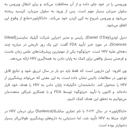
ویروسی را در خود جای داده و از آن محافظت می‌کند و برای انتقال ویروس به
سلول میزبان بسیار مهم است. پس از ورود به سلول میزبان، کپسید ریخته
می‌شود و ویروس شروع به کپی کردن خود می‌کند. «لناکاپاویر»مانع از وقوع این
اتفاق می‌شود.
دنیل اودی(Daniel O’Day)، رئیس و مدیر اجرایی شرکت گیلیاد ساینسز(Gilead
Sciences)، در مورد خبر تأیید FDA گفت: این یک روز تاریخی در مبارزه چند
دهه‌ای علیه HIV است. «یزتوگو» یکی از مهم‌ترین پیشرفت‌های علمی زمان ماست
و فرصتی بسیار واقعی برای کمک به پایان دادن به همه‌گیری HIV ارائه می‌دهد.
وی افزود: این دارویی است که فقط باید دو بار در سال تزریق شود و نتایج قابل
توجهی در مطالعات بالینی نشان داده است، به این معنی که می‌تواند پیشگیری از
HIV را متحول کند. دانشمندان «گیلیاد» پایان دادن به HIV را هدف خود قرار
داده‌اند و اکنون با تأیید «یزتوگو» توسط FDA و با همکاری شرکای متعددمان
می‌توانیم به تحقق این هدف کمک کنیم.
«لناکاپاویر» در سال ۲۰۲۲ با نام تجاری سانلنکا(Sunlenca) برای درمان HIV در
افراد مبتلا به HIV تأیید شد، اما دستیابی به داروهای پیشگیری طولانی‌اثر بسیار
دشوارتر بوده است.