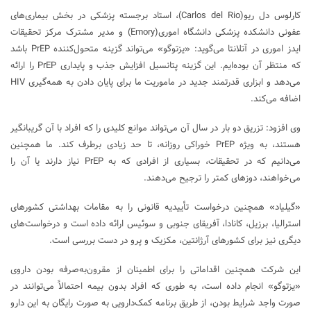
کارلوس دل ریو(Carlos del Rio)، استاد برجسته پزشکی در بخش بیماری‌های
عفونی دانشکده پزشکی دانشگاه اموری(Emory) و مدیر مشترک مرکز تحقیقات
ایدز اموری در آتلانتا می‌گوید: «یزتوگو» می‌تواند گزینه متحول‌کننده PrEP باشد
که منتظر آن بوده‌ایم. این گزینه پتانسیل افزایش جذب و پایداری PrEP را ارائه
می‌دهد و ابزاری قدرتمند جدید در ماموریت ما برای پایان دادن به همه‌گیری HIV
اضافه می‌کند.
وی افزود: تزریق دو بار در سال آن می‌تواند موانع کلیدی را که افراد با آن گریبانگیر
هستند، به ویژه PrEP خوراکی روزانه، تا حد زیادی برطرف کند. ما همچنین
می‌دانیم که در تحقیقات، بسیاری از افرادی که به PrEP نیاز دارند یا آن را
می‌خواهند، دوزهای کمتر را ترجیح می‌دهند.
«گیلیاد» همچنین درخواست تأییدیه قانونی را به مقامات بهداشتی کشورهای
استرالیا، برزیل، کانادا، آفریقای جنوبی و سوئیس ارائه داده است و درخواست‌های
دیگری نیز برای کشورهای آرژانتین، مکزیک و پرو در دست بررسی است.
این شرکت همچنین اقداماتی را برای اطمینان از مقرون‌به‌صرفه بودن داروی
«یزتوگو» انجام داده است، به طوری که افراد بدون بیمه احتمالاً می‌توانند در
صورت واجد شرایط بودن، از طریق برنامه کمک‌دارویی به صورت رایگان به این دارو