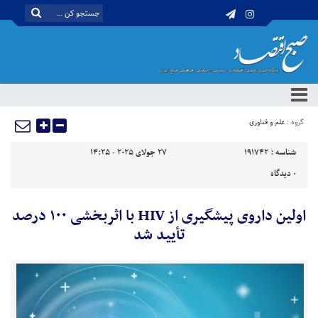
گروه :
علم و فناوری
شناسه :
191742
27 جولای 2025 - 14:25
0
دیدگاه
اولین داروی پیشگیری از HIV با اثربخشی ۱۰۰ درصد
تأیید شد