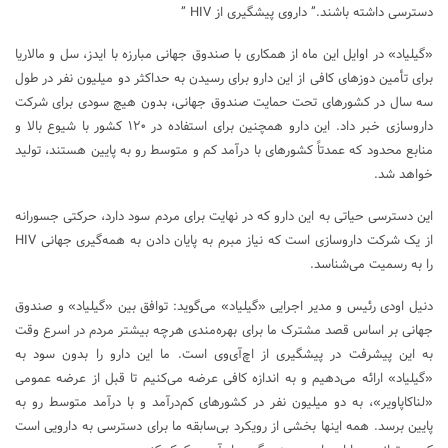
دسترسی داشته باشند.” داروی پیشگیری از HIV ”
«گیلیاد» در اوایل این ماه از همکاری با صندوق جهانی مبارزه با ایدز، سل و مالاریا
برای تأمین دوزهای کافی از این دارو برای رسیدن به حداکثر دو میلیون نفر در طول
سه سال در کشورهای تحت حمایت صندوق جهانی، بدون هیچ سودی برای شرکت
داروسازی خبر داد. این دارو همچنین برای استفاده در ۱۲۰ کشور با شیوع بالا و
منابع محدود که عمدتاً کشورهای با درآمد کم و متوسط رو به پایین هستند، تولید
خواهد شد.
این دسترسی حیاتی به این دارو که در نهایت برای مردم سود دارد، حرکتی جسورانه
از یک شرکت داروسازی است که نیاز مبرم به پایان دادن به همه‌گیری جهانی HIV
را به رسمیت می‌شناسد.
دنیل اودی رئیس و مدیر اجرایی «گیلیاد» می‌گوید: توافق بین «گیلیاد» و صندوق
جهانی بر اساس قصد مشترک ما برای بهره‌مندی هرچه بیشتر مردم در اسرع وقت
به این پیشرفت در پیشگیری از اچ‌آی‌وی است. ما این دارو را بدون سود به
«گیلیاد» ارائه می‌دهیم و به اندازه کافی عرضه می‌کنیم تا قبل از عرضه عمومی
«لناکاپاویر»، به دو میلیون نفر در کشورهای کم‌درآمد و با درآمد متوسط رو به
پایین برسد. همه اینها بخشی از رویکرد بی‌سابقه ما برای دسترسی به دارویی است