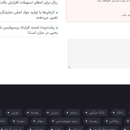
 در وب منتشر خواهد شد.
ریال برای اعطای تسهیلات افزایش یافت
کره‌ای‌ها با تولید مواد اصلی نمایشگرها 
هد شد.
تغییر می‌دهند
پشت‌پرده تمدید قرارداد پرسپولیس با 
یحیی در میان است!
بانک
بانک مرکزی
برجام
بنزین
بودجه
بورس
روحانی
روسیه
رژیم صهیونیستی
سهام
سوریه
شاخ
ی
محمد جواد ظریف
مسکن
نفت
ویروس
ویروس کرونا