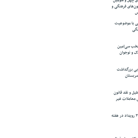
های چهل و سومین
ون‌های فرهنگی و
س
لمی با موضوعیت
نگی
تخب سی‌امین
ک و نوجوان
بی بزرگداشت
صربستان
یل و نقد قانون
ی معاملات غیر
برگزاری بیش از ۳۰۰ رویداد در هفته