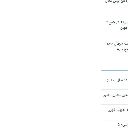
ودکان بیش فعال
۱۰ محقق دانشگاه مراغه در جمع ۲
جهان
ت سرطان روده
سپرین»
نجات‌دهنده‌ همچنان در آیینه است/ ۱۴ سال بعد از
تین نشان «شهر
 تقویت فوری
اقتدار ناوگروه ۱۰۳ در مأموریت‌ اقیانوسی/ ۵