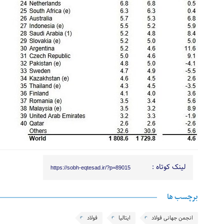
لینک کوتاه :
https://sobh-eqtesad.ir/?p=89015
برچسب ها
انجمن جهانی فولاد
ایتالیا
فولاد