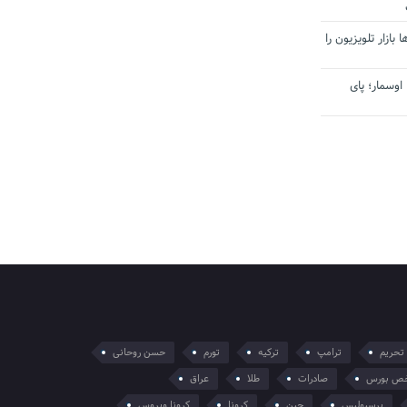
بازار تلویزیون را
اوسمار؛ پای
تحریم
ترامپ
ترکیه
تورم
حسن روحانی
ص بورس
صادرات
طلا
عراق
پرسپولیس
چین
کرونا
کرونا ویروس