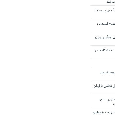
یب شد
 آزمون پرریسک
ته/ انسداد و
 جنگ با ایران
 دانشگاه‌ها در
توهم تبدیل
 نظامی با ایران
دنبال سلاح
د
آستانه الزام به دریافت صورت های مالی به ۱۰۰ میلیارد