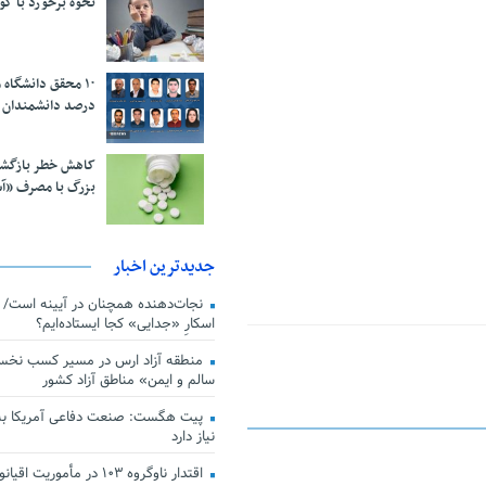
نحوه برخورد با ک
درصد دانشمندان 
کاهش خطر بازگش
بزرگ با مصرف «آ
جدیدترین اخبار
اسکارِ «جدایی» کجا ایستاده‌ایم؟
منطقه آزاد ارس در مسیر کسب نخس
سالم و ایمن» مناطق آزاد کشور
پیت هگست: صنعت دفاعی آمریکا به
نیاز دارد