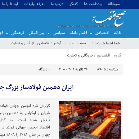
سرمقاله
یادداشت ها
گفتگو
درباره ما
تعرفه تبلیغات
ارتباط با ما
خانه
اقتصادی
اخبار بانک
سیاسی
بین الملل
فرهنگی
اج
شما اینجا هستید :
صفحه اصلی
آرشیو :
اقتصادی
,
بازرگانی و تجارت
گروه :
اقتصادی
/
بازرگانی و تجارت
شناسه :
89015
26 ژانویه 2019 - 11:00
0
دیدگاه
ایران دهمین فولادساز بزرگ ج
گزارش تازه انجمن جهانی فولاد ن
تبدیل شده است. به گزار
اقتصاد انجمن جهانی فولاد در 
جهان در سال ۲۰۱۸ را ۱۸۰۸ میلیون تن اعلام کرد. تولید فولاد […]