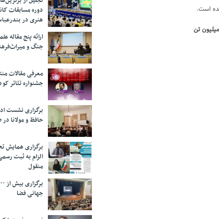
تجلیل از بر‌ترین‌
دوره مسابقات کان
هنری در بندرعبا
میلیون تن
ارائه پنج مقاله ع
جنگ و میراث‌فره
معرفی مقالات من
جشنواره تئاتر کود
برگزاری نشست اد
حافظ و مولانا در 
برگزاری همایش تحل
الزام به ثبت رسم
منقول
جهانی فضا