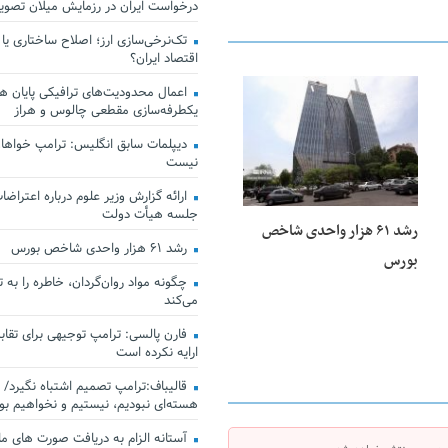
درخواست ایران در رزمایش میلان تصو
تک‌نرخی‌سازی ارز؛ اصلاح ساختاری یا
اقتصاد ایران؟
اعمال محدودیت‌های ترافیکی پایان هف
25 فوریه 2026
یکطرفه‌سازی مقطعی چالوس و هراز
دیپلمات سابق انگلیس:‌ ترامپ خواهان
نیست
ارائه گزارش وزیر علوم درباره اعتراضات
جلسه هیأت دولت
رشد ۶۱ هزار واحدی شاخص
رشد ۶۱ هزار واحدی شاخص بورس
بورس
چگونه مواد روان‌گردان، خاطره را به 
می‌کند
فارن پالسی: ترامپ توجیهی برای تقابل
ارایه نکرده است
قالیباف:ترامپ تصمیم اشتباه نگیرد/ 
هسته‌ای نبودیم، نیستیم و نخواهیم بو