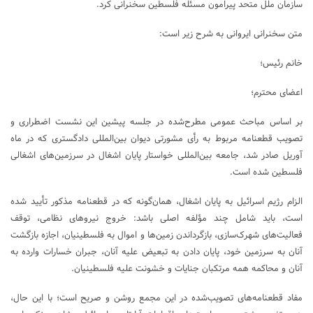
سازمان ملل متحد پیرامون مسئله فلسطین سخنرانی کرد.
متن سخنرانی ایروانی به شرح زیر است:
خانم رئیس؛
اعضای محترم؛
بر اساس مباحث عمومی مطرح‌شده در جلسه پیشین این نشست اضطراری و
تصویب قطعنامه مربوط به رأی مشورتی دیوان بین‌المللی دادگستری که در ماه
آوریل صادر شد، جامعه بین‌المللی خواستار پایان اشغال در سرزمین‌های اشغالی
فلسطین شده است.
الزام رژیم اسرائیل به پایان اشغال، همان‌گونه که در قطعنامه مذکور تأیید شده
است، باید شامل چند مؤلفه اصلی باشد: خروج نیروهای نظامی، توقف
فعالیت‌های شهرک‌سازی، بازگرداندن زمین‌ها و اموال به فلسطینیان، اجازه بازگشت
آنان به سرزمین خود، پایان دادن به تبعیض علیه آنان، جبران خسارات وارده به
آنان و محاکمه همه مرتکبان جنایات و خشونت علیه فلسطینیان.
مفاد قطعنامه‌های تصویب‌شده در این مجمع روشن و صریح است؛ با این حال،