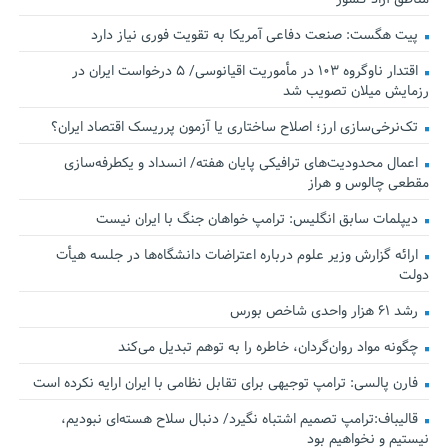
پیت هگست: صنعت دفاعی آمریکا به تقویت فوری نیاز دارد
اقتدار ناوگروه ۱۰۳ در مأموریت‌ اقیانوسی/ ۵ درخواست ایران در
رزمایش میلان تصویب شد
تک‌نرخی‌سازی ارز؛ اصلاح ساختاری یا آزمون پرریسک اقتصاد ایران؟
اعمال محدودیت‌های ترافیکی پایان هفته/ انسداد و یکطرفه‌سازی
مقطعی چالوس و هراز
دیپلمات سابق انگلیس:‌ ترامپ خواهان جنگ با ایران نیست
ارائه گزارش وزیر علوم درباره اعتراضات دانشگاه‌ها در جلسه هیأت
دولت
رشد ۶۱ هزار واحدی شاخص بورس
چگونه مواد روان‌گردان، خاطره را به توهم تبدیل می‌کند
فارن پالسی: ترامپ توجیهی برای تقابل نظامی با ایران ارایه نکرده است
قالیباف:ترامپ تصمیم اشتباه نگیرد/ دنبال سلاح هسته‌ای نبودیم،
نیستیم و نخواهیم بود