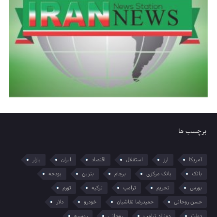
برچسب ها
آمریکا
ارز
استقلال
اقتصاد
ایران
بازار
بانک
بانک مرکزی
برجام
بنزین
بودجه
بورس
تحریم
ترامپ
ترکیه
تورم
حسن روحانی
حمیدرضا نقاشیان
خودرو
دلار
دولت
دونالد ترامپ
روحانی
روسیه