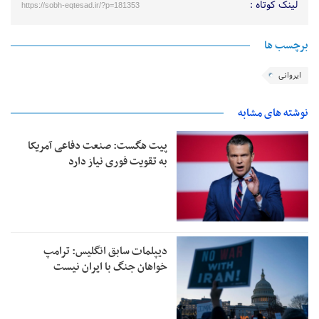
لینک کوتاه :
https://sobh-eqtesad.ir/?p=181353
برچسب ها
ایروانی
نوشته های مشابه
پیت هگست: صنعت دفاعی آمریکا
به تقویت فوری نیاز دارد
دیپلمات سابق انگلیس:‌ ترامپ
خواهان جنگ با ایران نیست