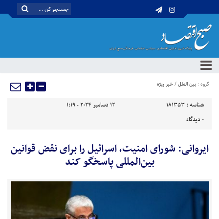
گروه :
بین الملل
/
خبر ویژه
شناسه :
181353
12 دسامبر 2024 - 1:19
0
دیدگاه
ایروانی: شورای امنیت، اسرائیل را برای نقض قوانین
بین‌المللی پاسخگو کند