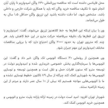
محل فاینانس داشته است که مناقصه بین‌المللی ۶۳۰ واگن امیدواریم تا پایان آبان
انجام شود تا تکلیف مناقصه خرید واگن که باید با همکاری شرکت خارجی و داخلی
باشد، مشخص شود، اما دقت داشته باشید این تزریق واگن حداقل ۱٫۵ سال به
طول می‌انجامد.
وی با بیان اینکه این قطارها به خط کلاهدوز تزریق می‌شوند، گفت: امیدواریم با
تزریق این قطارها یک دقیقه سرفاصله حرکت مترو در این خط کاهش یابد. هر
چند که متروی تهران به حدود ۲۰۰۰ واگن احتیاج دارد که با برپایی مناقصات
مختلف امیدواریم این مهم جبران شود.
وی همچنین از رونمایی ۳۰ دستگاه اتوبوس تک واگن خبر داد و گفت: این
اتوبوس‌ها با سرمایه‌گذاری بخش خصوصی خریداری شده و امیدواریم دولت در
توسعه مترو که ستون فقرات حمل و نقل است و همچنین توسعه و نوسازی
اتوبوس‌ها به شهرداری کمک کند چراکه از سال ۸۹ تاکنون خطوط نوسازی نشده و
ما با اتوبوس‌هایی مواجه هستیم که بیش از ۱۰ سال عمر دارند و مردم از این
زمینه ناراضیه ستند.
شهردار تهران افزود: امید است دولت در زمینه ارائه یارانه بلیت مترو و اتوبوس و
همچنین خرید اتوبوس کمک کند.