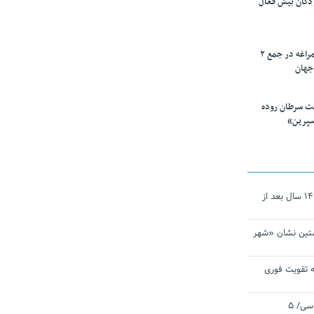
ودکان بیش فعال
۱۰ محقق دانشگاه مراغه در جمع ۲
جهان
ت سرطان روده
سپرین»
نجات‌دهنده‌ همچنان در آیینه است/ ۱۴ سال بعد از
تین نشان «شهر
 تقویت فوری
اقتدار ناوگروه ۱۰۳ در مأموریت‌ اقیانوسی/ ۵