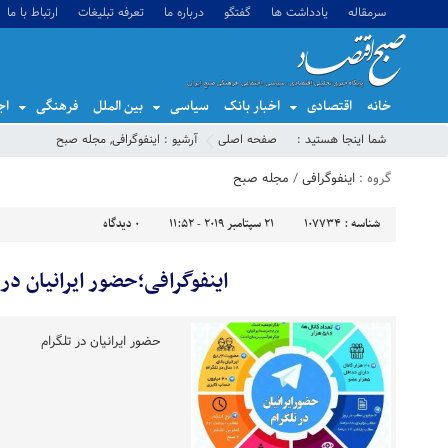
سرمقاله
یادداشت ها
گفتگو
درباره ما
تعرفه تبلیغات
ارتباط با ما
خانه
اقتصادی
اخبار بانک
سیاسی
بین الملل
فرهنگی
اج
شما اینجا هستید :
صفحه اصلی
آرشیو :
اینفوگرافی
,
مجله صبح
گروه :
اینفوگرافی
/
مجله صبح
شناسه :
107734
21 سپتامبر 2019 - 11:52
0
دیدگاه
اینفوگرافی؛حضور ایرانیان در 
حضور ایرانیان در تلگرام