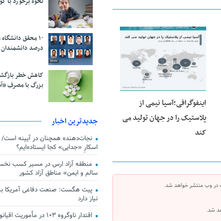
نحوه برخورد با ک
23 جولای 2020
درصد دانشمندان 
کاهش خطر بازگش
بزرگ با مصرف «آ
اینفوگرافی؛آسیا نیمی از
پلاستیک را در جهان تولید می
جدیدترین اخبار
کند
اسکارِ «جدایی» کجا ایستاده‌ایم؟
منطقه آزاد ارس در مسیر کسب نخس
سالم و ایمن» مناطق آزاد کشور
 در وب منتشر خواهد شد.
پیت هگست: صنعت دفاعی آمریکا به
نیاز دارد
هد شد.