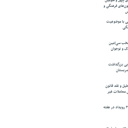
های چهل و سومین
ون‌های فرهنگی و
س
لمی با موضوعیت
نگی
تخب سی‌امین
ک و نوجوان
بی بزرگداشت
صربستان
یل و نقد قانون
ی معاملات غیر
برگزاری بیش از ۳۰۰ رویداد در هفته