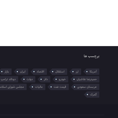
برچسب ها
آمریکا
ارز
استقلال
اقتصاد
ایران
بازار
حمیدرضا نقاشیان
خودرو
دلار
دولت
دونالد ترامپ
عربستان سعودی
قیمت نفت
مالیات
مجلس شورای اسلام
گمرک