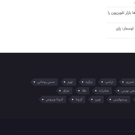
بازار تلویزیون را
اوسمار؛ پای
تحریم
ترامپ
ترکیه
تورم
حسن روحانی
ص بورس
صادرات
طلا
عراق
پرسپولیس
چین
کرونا
کرونا ویروس