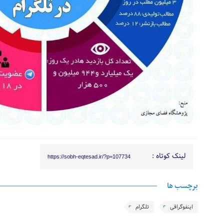
لینک کوتاه :
https://sobh-eqtesad.ir/?p=107734
برچسب ها
اینفوگرافی
تلگرام