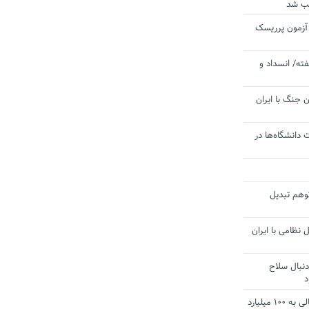
یب شد
 آزمون پرریسک
ته/ انسداد و
 جنگ با ایران
 دانشگاه‌ها در
توهم تبدیل
 نظامی با ایران
دنبال سلاح
د
آستانه الزام به دریافت صورت های مالی به ۱۰۰ میلیارد