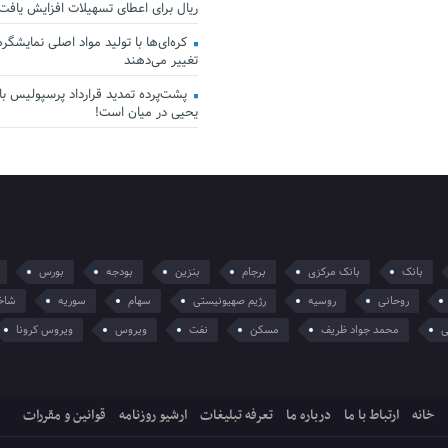
ریال برای اعطای تسهیلات افزایش یافت
کره‌ای‌ها با تولید مواد اصلی نمایشگرها 
تغییر می‌دهند
پشت‌پرده تمدید قرارداد پرسپولیس با 
یحیی در میان است!
بانک
بانک مرکزی
برجام
بنزین
بودجه
بورس
روحانی
روسیه
رژیم صهیونیستی
سهام
سوریه
شاخ
ی
محمد جواد ظریف
مسکن
نفت
ویروس
ویروس کرونا
خانه
ارتباط با ما
درباره ما
تعرفه تبلیغات
ارشیو روزنامه
قوانین و مقررات