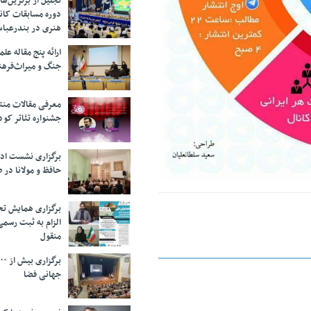
تجلیل از بر‌ترین‌
دوره مسابقات کان
هنری در بندرعبا
ارائه پنج مقاله ع
جنگ و میراث‌فره
معرفی مقالات من
جشنواره تئاتر کود
برگزاری نشست اد
حافظ و مولانا در 
برگزاری همایش تحل
الزام به ثبت رسم
منقول
جهانی فضا