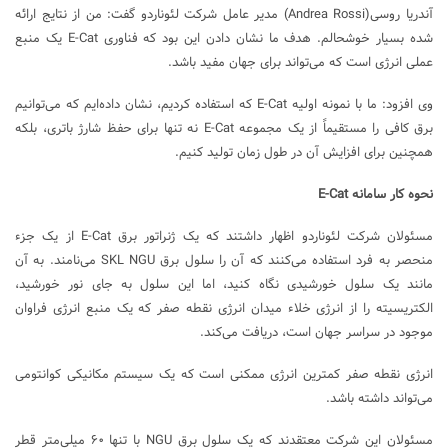
آندریا روسی(Andrea Rossi) مدیر عامل شرکت لئوناردو گفت: من از نتایج ارائه
شده بسیار خوشحالم. هدف ما نشان دادن این بود که فناوری E-Cat یک منبع
عملی انرژی است که می‌تواند برای جهان مفید باشد.
وی افزود: ما با نمونه اولیه E-Cat که استفاده کردیم، نشان داده‌ایم که می‌توانیم
برق کافی را مستقیماً از یک مجموعه E-Cat نه تنها برای حفظ شارژ باتری، بلکه
همچنین برای افزایش آن در طول زمان تولید کنیم.
نحوه کار سامانه E-Cat
مسئولان شرکت لئوناردو اظهار داشتند که یک ژنراتور برق E-Cat از یک جزء
منحصر به فرد استفاده می‌کنند که آن را سلول برق SKL NGU می‌نامند. به آن
مانند یک سلول خورشیدی نگاه کنید، اما این سلول به جای نور خورشید،
الکتریسیته را از انرژی خلاء میدان انرژی نقطه صفر که یک منبع انرژی فراوان
موجود در سراسر جهان است، دریافت می‌کند.
انرژی نقطه صفر کمترین انرژی ممکنی است که یک سیستم مکانیکی کوانتومی
می‌تواند داشته باشد.
مسئولان این شرکت معتقدند که یک سلول برق NGU با تنها ۶۰ میلی‌متر قطر