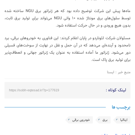
ماه‌ها پیش این شرکت توضیح داده بود که هر ژنراتور برق NGU ساخته شده
توسط سلول‌های برق مونتاژ شده ۱۰ واتی NGU می‌تواند برای تولید برق ثابت،
بدون هیچ ورودی و در حال حرکت استفاده شود.
مسئولان شرکت لئوناردو در پایان اعلام کردند: این فناوری به خودروهای برقی، برد
نامحدود و آینده‌ای می‌دهد که در آن حمل و نقل در نهایت از سوخت‌های فسیلی
دور می‌شود. ژنراتور ما آماده استفاده به عنوان یک ژنراتور جهانی و انعطاف‌پذیر
برای تولید برق پاک است.
منبع خبر : ایسنا
لینک کوتاه :
https://sobh-eqtesad.ir/?p=177619
برچسب ها
ایتالیا
برق
خودروی برقی