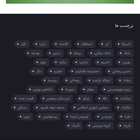
برچسب ها
آمریکا
ارز
استقلال
اقتصاد
ایران
بازار
بانک
بانک مرکزی
برجام
بنزین
بودجه
بورس
تحریم
ترامپ
ترکیه
تورم
حسن روحانی
حمیدرضا نقاشیان
خودرو
دلار
دولت
دونالد ترامپ
روحانی
روسیه
رژیم صهیونیستی
سهام
سوریه
شاخص بورس
صادرات
طلا
عراق
عربستان سعودی
قیمت نفت
مالیات
مجلس شورای اسلامی
محمد جواد ظریف
مسکن
نفت
ویروس
ویروس کرونا
پرسپولیس
چین
کرونا
کرونا ویروس
گمرک