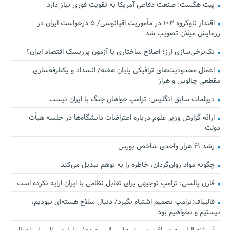
پیت هگست: صنعت دفاعی آمریکا به تقویت فوری نیاز دارد
اقتدار ناوگروه ۱۰۳ در مأموریت‌ اقیانوسی/ ۵ درخواست ایران در
رزمایش میلان تصویب شد
تک‌نرخی‌سازی ارز؛ اصلاح ساختاری یا آزمون پرریسک اقتصاد ایران؟
اعمال محدودیت‌های ترافیکی پایان هفته/ انسداد و یکطرفه‌سازی
مقطعی چالوس و هراز
دیپلمات سابق انگلیس:‌ ترامپ خواهان جنگ با ایران نیست
ارائه گزارش وزیر علوم درباره اعتراضات دانشگاه‌ها در جلسه هیأت
دولت
رشد ۶۱ هزار واحدی شاخص بورس
چگونه مواد روان‌گردان، خاطره را به توهم تبدیل می‌کند
فارن پالسی: ترامپ توجیهی برای تقابل نظامی با ایران ارایه نکرده است
قالیباف:ترامپ تصمیم اشتباه نگیرد/ دنبال سلاح هسته‌ای نبودیم،
نیستیم و نخواهیم بود