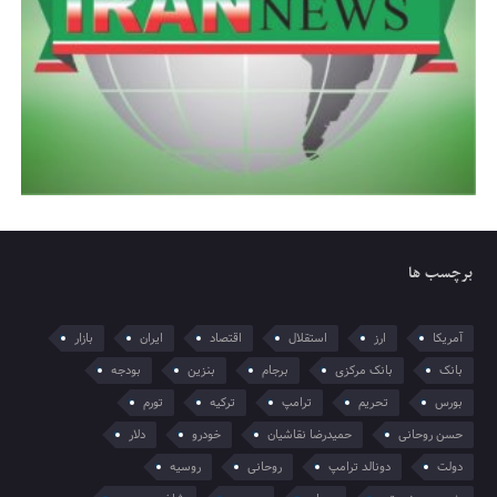
برچسب ها
آمریکا
ارز
استقلال
اقتصاد
ایران
بازار
بانک
بانک مرکزی
برجام
بنزین
بودجه
بورس
تحریم
ترامپ
ترکیه
تورم
حسن روحانی
حمیدرضا نقاشیان
خودرو
دلار
دولت
دونالد ترامپ
روحانی
روسیه