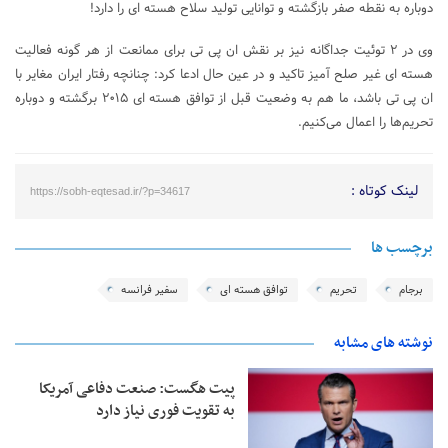
دوباره به نقطه صفر بازگشته و توانایی تولید سلاح هسته ای را دارد!
وی در ۲ توئیت جداگانه نیز بر نقش ان پی تی برای ممانعت از هر گونه فعالیت
هسته ای غیر صلح آمیز تاکید و در عین حال ادعا کرد: چنانچه رفتار ایران مغایر با
ان پی تی باشد، ما هم به وضعیت قبل از توافق هسته ای ۲۰۱۵ برگشته و دوباره
تحریم‌ها را اعمال می‌کنیم.
لینک کوتاه :
https://sobh-eqtesad.ir/?p=34617
برچسب ها
برجام
تحریم
توافق هسته ای
سفیر فرانسه
نوشته های مشابه
پیت هگست: صنعت دفاعی آمریکا
به تقویت فوری نیاز دارد