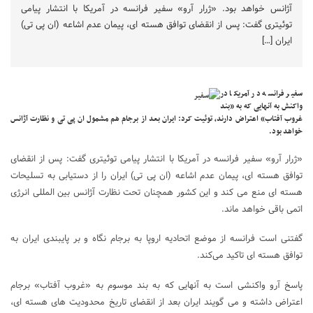
آژانس خواهد بود. «ژرار آرو» سفیر فرانسه در آمریکا با انتشار پیامی
توئیتری گفت: پس از انقضای توافق هسته ای، پیمان عدم اشاعه (ان پی تی)
ایران […]
سفیر فرانسه در آمریکا در
واکنش به آنهایی که به «بند
غروب آفتاب» اعتراض دارند، توئیت کرد: ایران بعد از برجام هم مشمول ان پی تی و نظارت آژانس
خواهد بود.
«ژرار آرو» سفیر فرانسه در آمریکا با انتشار پیامی توئیتری گفت: پس از انقضای
توافق هسته ای، پیمان عدم اشاعه (ان پی تی) ایران را از دستیابی به تسلیحات
هسته ای منع می کند و این کشور همچنان تحت نظارت آژانس بین المللی انرژی
اتمی باقی خواهد ماند.
گفتنی است فرانسه از موضع اتحادیه اروپا به برجام نگاه و بر پایبندی ایران به
توافق هسته ای تاکید می
کند.
پاسخ آرو واکنشی است به آنهایی که به بند موسوم به «غروب آفتاب» برجام
اعتراض داشته و می گویند ایران بعد از انقضای تاریخ محدودیت های هسته ای،