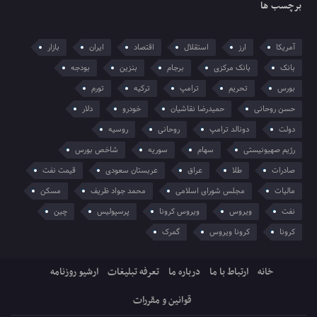
برچسب ها
آمریکا
ارز
استقلال
اقتصاد
ایران
بازار
بانک
بانک مرکزی
برجام
بنزین
بودجه
بورس
تحریم
ترامپ
ترکیه
تورم
حسن روحانی
حمیدرضا نقاشیان
خودرو
دلار
دولت
دونالد ترامپ
روحانی
روسیه
رژیم صهیونیستی
سهام
سوریه
شاخص بورس
صادرات
طلا
عراق
عربستان سعودی
قیمت نفت
مالیات
مجلس شورای اسلامی
محمد جواد ظریف
مسکن
نفت
ویروس
ویروس کرونا
پرسپولیس
چین
کرونا
کرونا ویروس
گمرک
خانه
ارتباط با ما
درباره ما
تعرفه تبلیغات
ارشیو روزنامه
قوانین و مقررات