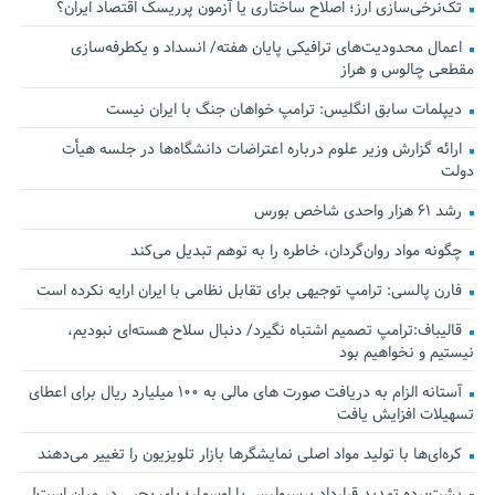
تک‌نرخی‌سازی ارز؛ اصلاح ساختاری یا آزمون پرریسک اقتصاد ایران؟
اعمال محدودیت‌های ترافیکی پایان هفته/ انسداد و یکطرفه‌سازی
مقطعی چالوس و هراز
دیپلمات سابق انگلیس:‌ ترامپ خواهان جنگ با ایران نیست
ارائه گزارش وزیر علوم درباره اعتراضات دانشگاه‌ها در جلسه هیأت
دولت
رشد ۶۱ هزار واحدی شاخص بورس
چگونه مواد روان‌گردان، خاطره را به توهم تبدیل می‌کند
فارن پالسی: ترامپ توجیهی برای تقابل نظامی با ایران ارایه نکرده است
قالیباف:ترامپ تصمیم اشتباه نگیرد/ دنبال سلاح هسته‌ای نبودیم،
نیستیم و نخواهیم بود
آستانه الزام به دریافت صورت های مالی به ۱۰۰ میلیارد ریال برای اعطای
تسهیلات افزایش یافت
کره‌ای‌ها با تولید مواد اصلی نمایشگرها بازار تلویزیون را تغییر می‌دهند
پشت‌پرده تمدید قرارداد پرسپولیس با اوسمار؛ پای یحیی در میان است!