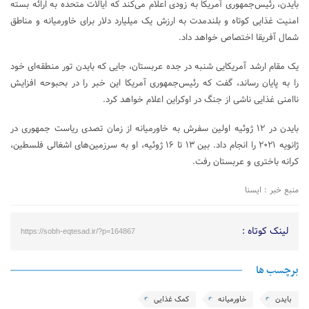
بایدن، رئیس‌جمهوری آمریکا به زودی اعلام می‌کند که ایالات متحده به ارائه بسته
امنیت غذایی کوتاه و بلندمدت به ارزش یک میلیارد دلار برای خاورمیانه و مناطق
شمال آفریقا اختصاص خواهد داد.
یک مقام ارشد آمریکایی شنبه در جده عربستان، جایی که بایدن تور منطقه‌ای خود
را به پایان رساند، گفت که رئیس‌جمهوری آمریکا این خبر را در بحبوحه افزایش
ناامنی غذایی ناشی از جنگ در اوکراین اعلام خواهد کرد.
بایدن در ۱۲ ژوئیه اولین سفرش به خاورمیانه از زمان تصدی ریاست جمهوری در
ژانویه ۲۰۲۱ را انجام داد. بین ۱۳ تا ۱۶ ژوئیه، او به سرزمین‌های اشغالی فلسطین،
کرانه باختری و عربستان رفت.
منبع خبر : ایسنا
لینک کوتاه :
https://sobh-eqtesad.ir/?p=164867
برچسب ها
بایدن
خاورمیانه
کمک غذایی