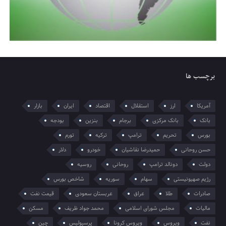
برچسب ها
آمریکا
ارز
استقلال
اقتصاد
ایران
بازار
بانک
بانک مرکزی
برجام
بنزین
بودجه
بورس
تحریم
ترامپ
ترکیه
تورم
حسن روحانی
حمیدرضا نقاشیان
خودرو
دلار
دولت
دونالد ترامپ
روحانی
روسیه
رژیم صهیونیستی
سهام
سوریه
شاخص بورس
صادرات
طلا
عراق
عربستان سعودی
قیمت نفت
مالیات
مجلس شورای اسلامی
محمد جواد ظریف
مسکن
نفت
ویروس
ویروس کرونا
پرسپولیس
چین