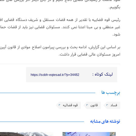
سود ماست از رسیدگی قضایی دفاع کنیم و در جای دیگر اگر بررسی های قضا
بگوییم.
رئیس قوه قضاییه با تقدیر از همه قضات مستقل و شریف دستگاه قضایی افزو
غیر منطقی و بی مبنا اعتنا نمی کنند. مسئولان قضایی نیز باید از قضات حم
شود.
امروز مسئولان عالی قضایی قرار داشت.
لینک کوتاه :
https://sobh-eqtesad.ir/?p=34482
برچسب ها
فساد
قانون
قوه قضائیه
نوشته های مشابه