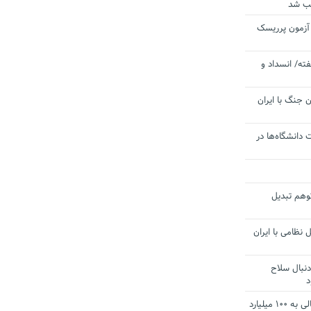
یب شد
 آزمون پرریسک
ته/ انسداد و
 جنگ با ایران
 دانشگاه‌ها در
توهم تبدیل
 نظامی با ایران
دنبال سلاح
د
آستانه الزام به دریافت صورت های مالی به ۱۰۰ میلیارد