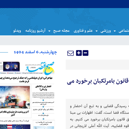
تماعی
ورزشی
علم و فناوری
مجله صبح
آرشیو روزنامه
ویدئو
چهارشنبه، 6 اسفند 1404
قانون بامرتکبان برخورد می
ه رسیدگی قضایی و به تبع آن احضار و
ستگاه قضا است، گفت: اظهارات بی مبنا
ق قانون بامرتکبان برخورد می کنیم. به
وه قضاییه، آیت الله آملی لاریجانی در