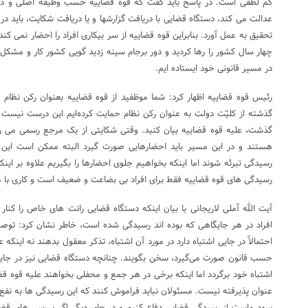
کم لطفی است. در پاسخ باید گفت که قوه قضاییه حسب وظیفه اصلی و ذات
عدالت می کند، دستگاه قضایی با دریافت گزارشها و یا دریافت شکایت، باید در 
تحقیق به عمل آورد. بنابراین قوه قضاییه از سر بیکاری افراد را احضار نمی کن
چهار سال کشور را رها کردید و دور برجام سینه زدید گویی کشور کار و مشکل 
در مسیر قانونی خود ایستاده ایم.
رئیس قوه قضاییه اظهار کرد: شما موظفید از قوه قضاییه بعنوان رکن نظام ح
گذشته از کلیّت دولت به عنوان رکن نظام حمایت کرده‌ایم این درست نیست
گذشت، علیه قوه قضاییه بیان کنید. وقتی شکایتی از یک مرجع رسمی می ر
هستند و در این مسیر باید احضارهایی صورت گیرد البته ممکن است این
رسیدگی تبرئه شوند اما اینکه بخواهیم جلوی احضارها را بگیریم علاوه بر ا
رسیدگی های قوه قضاییه فقط برای افراد بی بضاعت و ضعیف است و کاری با مق
آیت الله آملی لاریجانی با بیان اینکه دستگاه قضایی رانت های خاص را کنار 
افراد در هر جایگاهی که بوده اند رسیدگی شده است، خاطر نشان کرد: توصیه 
احتمالاً در جایی اشتباه دارد در مورد آن اشتباه، تذکر معقول بدهند نه اینکه 
حسب قانون صورت می‌گیرد، سخن بگویند. چنانچه دستگاه قضایی نیز در جا
اشتباه خود برگردد اما اینکه برخی در هر جمع و محفلی بخواهند علیه قوه قضا
عنوان پذیرفته نیست. مسئولان نباید فراموش کنند که این رسیدگی ها به نفع