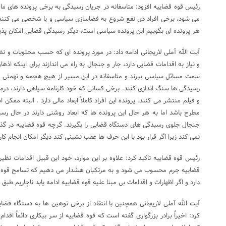
رئیس قوه قضاییه افزود: متاسفانه در جریان رسیدگی به برخی پرونده های 
می شود، برخی افراد ذی نفع شروع به فضاسازی سیاسی و یا شخصی می کنند که
هر پرونده ای بگوییم این پرونده سیاسی است، دیگر رسیدگی قضایی امکان پذیر
آیت الله آملی لاریجانی ادامه داد: در مورد پرونده ای که حسب محتویات و نظ
و نیاز به اقدامات قضایی دارد، جار و جنجال به راه می اندازند برای اینکه اذه
سمت مسائل سیاسی ببرند و متاسفانه در این مسیر از هیچ هجمه و تهمتی هم ب
رسیدگی ها سنگ اندازی کنند. برخی کسانی که خود کارنامه سیاهی دارند، د
و فیلم منتشر می کنند. پرونده این افراد کاملاً ابعاد مالی دارد . البته ممکن 
مطرح باشد اما به هر حال این پرونده ها که ابعاد روشنی دارند در حال رس
جنجال جلوی رسیدگی های دستگاه قضایی را بگیرند. گرچه قوه قضاییه در گذشت
نمی کند زیرا اگر قرار بود با این حرف ها عقب نشینی کند دیگر امکان انجام ک
رئیس قوه قضاییه تاکید کرد: علاوه بر این موارد، خود این قبیل اقدامات نظیر
قضاییه جرم محسوب می شود و به مرتکبان هشدار می دهیم که تسامح قوه ق
دارد و اگر اظهارات و اقدامات بی مبنا علیه قوه قضاییه ادامه یابد ناچاریم طبق ق
آیت الله آملی لاریجانی همچنین با انتقاد از برخی توهین ها به دستگاه قض
کرد: اخیراً برادر بزرگواری گفته است که قوه قضاییه از سر بیکاری دائماً اقدا