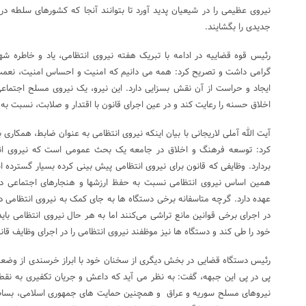
نیروی عظیمی را در شیعیان پدید آورد تا بتوانند آنجا که کشورهای سلطه در م
جدیدی را بگشایند.
رئیس قوه قضاییه در ادامه با تبریک هفته نیروی انتظامی، یاد و خاطره شهدا 
گرامی داشت و تصریح کرد: همه می دانیم که امنیت و احساس امنیت، نعمت
ایجاد و حراست از آن نقش بسزایی دارد. این نیرو، یک نیروی مسلح اجتماعی 
اخلاق حسنه را رعایت کند و در عین اجرای قانون با اقتدار و صلابت، نسبت ب
آیت الله آملی لاریجانی با بیان اینکه نیروی انتظامی به عنوان ضابط، همکاری 
کرد: توسعه فرهنگ و اخلاق در جامعه یک بحث عمومی است که نیروی ان
بردارد. وظایفی که قانون برای نیروی انتظامی پیش بینی کرده بسیار گسترده ا
همین اساس نیروی انتظامی نسبت به حفظ ارزشها و هنجارهای اجتماعی د
عهده دارد. گرچه متاسفانه برخی دستگاه ها به جای کمک به نیروی انتظامی د
در اجرای برخی قوانین مانع تراشی می‌کنند اما به هر حال نیروی انتظامی بای
خود را طی کند و دستگاه ها نیز موظفند نیروی انتظامی را در اجرای وظایف قان
رئیس دستگاه قضایی در بخش دیگری از سخنان خود با ابراز خرسندی از وضع
پی در پی این جبهه، گفت: به نظر می آید که داعش و جریان تکفیری به نقط
نیروهای مسلح سوریه و عراق و همچنین حمایت های جمهوری اسلامی، بساط