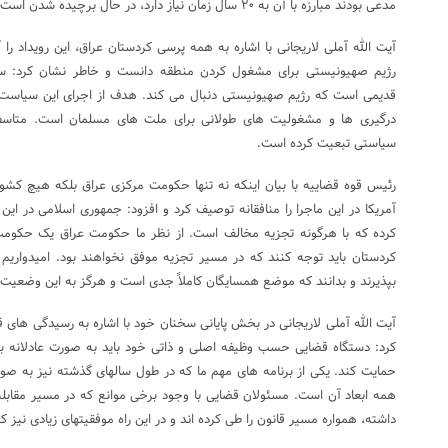
مدعی بودند مبارزه با آن به ۲۰ سال زمان نیاز دارد، در حال برچیده شدن است.
آیت الله آملی لاریجانی با اشاره به همه پرسی کردستان عراق، این رویداد 
رژیم صهیونیستی برای مشغول کردن منطقه دانست و خاطر نشان کرد: س
قدیمی است که رژیم صهیونیستی دنبال می کند. هدف از اجرای این سیاست
درگیری ها و مشغولیت های طولانی برای ملت های مسلمان است. متاسفیم
سیاستی تبعیت کرده است.
رئیس قوه قضاییه با بیان اینکه نه تنها حکومت مرکزی عراق بلکه هیچ کشوری
آمریکا در این ماجرا را منافقانه توصیف کرد و افزود: جمهوری اسلامی در این 
کرده که با هرگونه تجزیه مخالف است. از نظر ما حکومت عراق یک حکومت
کردستان باید توجه کنند که در مسیر تجزیه موفق نخواهند بود. امیدواریم
بپذیرند و بدانند که موضع همسایگان کاملاً جدی است و هرگز به این وضعیت 
آیت الله آملی لاریجانی در بخش پایانی سخنان خود با اشاره به رسیدگی های
کرد: دستگاه قضایی حسب وظیفه اصلی و ذاتی خود باید به صورت عادلانه ب
حمایت کند. یکی از برنامه های مهم ما که در طول سالهای گذشته نیز به صورت
همه ابعاد آن است. مسئولان قضایی با وجود برخی موانع که در مسیر مقابل
داشته، همواره مسیر قانون را طی کرده اند و در این راه موفقیتهای زیادی نی