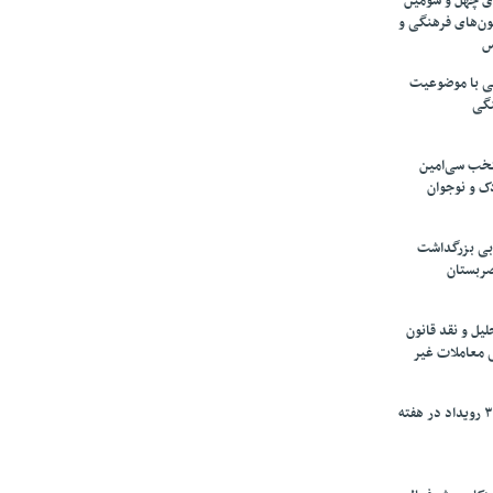
های چهل و سومین
ون‌های فرهنگی و
س
لمی با موضوعیت
نگی
تخب سی‌امین
ک و نوجوان
بی بزرگداشت
صربستان
یل و نقد قانون
ی معاملات غیر
برگزاری بیش از ۳۰۰ رویداد در هفته