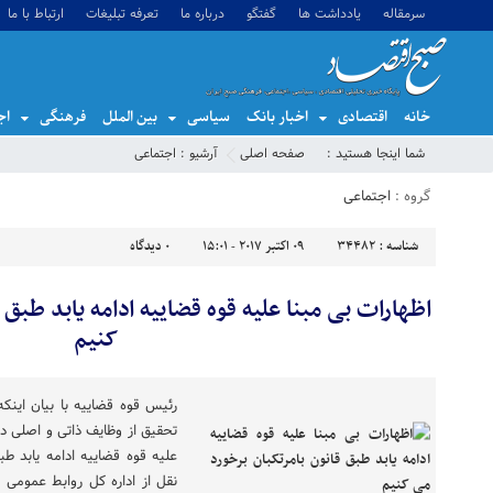
سرمقاله
یادداشت ها
گفتگو
درباره ما
تعرفه تبلیغات
ارتباط با ما
خانه
اقتصادی
اخبار بانک
سیاسی
بین الملل
فرهنگی
اج
شما اینجا هستید :
صفحه اصلی
آرشیو :
اجتماعی
گروه :
اجتماعی
شناسه :
34482
09 اکتبر 2017 - 15:01
0
دیدگاه
اظهارات بی مبنا علیه قوه قضاییه ادامه یابد طبق 
کنیم
رئیس قوه قضاییه با بیان اینک
تحقیق از وظایف ذاتی و اصلی د
علیه قوه قضاییه ادامه یابد طب
نقل از اداره کل روابط عمومی ق