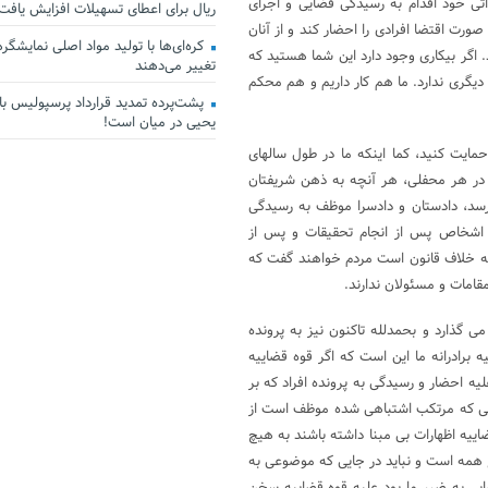
ی خود اقدام به رسیدگی قضایی و اجرای
ریال برای اعطای تسهیلات افزایش یافت
صورت اقتضا افرادی را احضار کند و از آنان
کره‌ای‌ها با تولید مواد اصلی نمایشگرها 
د. اگر بیکاری وجود دارد این شما هستید که
تغییر می‌دهند
دیگری ندارد. ما هم کار داریم و هم محکم
پشت‌پرده تمدید قرارداد پرسپولیس با 
یحیی در میان است!
مایت کنید، کما اینکه ما در طول سالهای
 در هر محفلی، هر آنچه به ذهن شریفتان
سد، دادستان و دادسرا موظف به رسیدگی
 اشخاص پس از انجام تحقیقات و پس از
ینکه خلاف قانون است مردم خواهند گفت که
امات و مسئولان ندارند.
می گذارد و بحمدلله تاکنون نیز به پرونده
برادرانه ما این است که اگر قوه قضاییه
علیه احضار و رسیدگی به پرونده افراد که بر
یی که مرتکب اشتباهی شده موظف است از
ییه اظهارات بی مبنا داشته باشند به هیچ
 همه است و نباید در جایی که موضوعی به