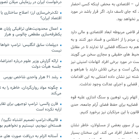
درخواست ایران در رزمایش میلان تصو
مالی – اقتصادی به محض اینکه کسی احضار
 جای تاسف دارد. اگر قرار باشد در مورد
تک‌نرخی‌سازی ارز؛ اصلاح ساختاری یا
اقتصاد ایران؟
 نخواهد بود.
اعمال محدودیت‌های ترافیکی پایان هف
ر قاضی مربوطه ابعاد اقتصادی و مالی دارد
یکطرفه‌سازی مقطعی چالوس و هراز
ان مردم را از اختلاس و فساد دور کنند و به
دیپلمات سابق انگلیس:‌ ترامپ خواهان
ه دستگاه قضایی ابا ندارند تا در مقابل
نیست
رمحیط های حقیقی و مجازی سخن می گویند
ارائه گزارش وزیر علوم درباره اعتراضات
است در مورد برخی افراد اتهامات امنیتی نیز
جلسه هیأت دولت
یدگی است و برخی تلاش دارند با هیاهو و
ه نیز نشان داده اعتنایی به این اقدامات
رشد ۶۱ هزار واحدی شاخص بورس
ار قضایی و اجرای عدالت وجود نداشت.
چگونه مواد روان‌گردان، خاطره را به 
می‌کند
 اتهام زنی، توهین و سنگ اندازی علیه قوه
فارن پالسی: ترامپ توجیهی برای تقابل
ضاییه برای حفظ فضای آرام جامعه، حدی
ارایه نکرده است
انون با این مرتکبان نیز برخورد کنیم.
قالیباف:ترامپ تصمیم اشتباه نگیرد/ 
ایی از سوی بعضی از مسئولان، خاطر نشان
هسته‌ای نبودیم، نیستیم و نخواهیم بو
م به احضار افراد می کند. این سخنان بسیار