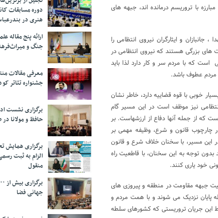
تجلیل از بر‌ترین‌
بارزه با تروریسم درمانده اند، جبهه های
دوره مسابقات کان
هنری در بندرعبا
ارائه پنج مقاله ع
، جانبازان و ایثارگران نیروی انتظامی را
جنگ و میراث‌فره
 های بزرگی هستند که نیروی انتظامی در
است که با مردم سر و کار دارد لذا باید
معرفی مقالات من
ه مردم عطوف باشد.
جشنواره تئاتر کود
بسیار خوبی با قوه قضاییه دارد، خاطر نشان
تظامی نیز موظف است در این مسیر گام
برگزاری نشست اد
ست که از جمله آنها دفاع از ارزشهاست. بر
حافظ و مولانا در 
ر چارچوب قانون و شرع، وظیفه مهمی بر
ر این مسیر، با سخنان خلاف شرع و قانون
برگزاری همایش تحل
د بدون توجه به این سخنان، با قاطعیت راه
الزام به ثبت رسم
ونی خود یاری کنند.
منقول
یت جبهه مقاومت در منطقه و پیروزی های
جهانی فضا
ه پایان نزدیک می شوند و با همت مردم و
 این جریان تروریستی که کشورهای سلطه