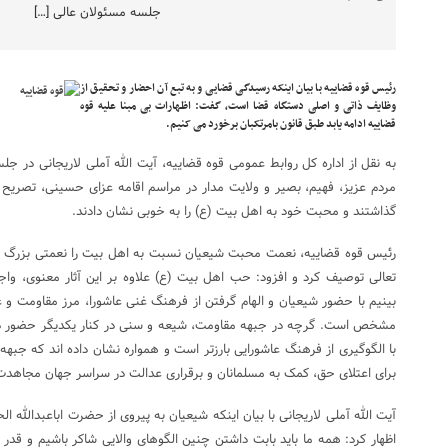
جلسه مسئولان عالی […]
رئیس قوه قضاییه با بیان اینکه رسیدگی قضایی و به تبع آن احضار و تحقیق از
وظایف ذاتی و اصلی دستگاه قضا است، گفت: اظهارات بی مبنا علیه قوه
قضاییه ادامه یابد طبق قانون بامرتکبان برخورد می کنیم.
به نقل از اداره کل روابط عمومی قوه قضاییه، آیت الله آملی لاریجانی در جل
مردم عزیز، فهیم، بصیر و ولایت مدار در مراسم اقامه عزای حسینی، تصریح ک
گذاشتند و محبت خود به اهل بیت (ع) را به خوبی نشان دادند.
رئیس قوه قضاییه، نعمت محبت شیعیان نسبت به اهل بیت را نعمتی بزرگ
تعالی توصیف کرد و افزود: حب اهل بیت (ع) علاوه بر این آثار معنوی، واج
بینیم با حضور شیعیان و الهام گرفتن از فرهنگ غنی عاشورا، مرز مقاومت و 
مشخص است. گرچه در جبهه مقاومت، شیعه و سنی در کنار یکدیگر حضور دار
با الگوگیری از فرهنگ عاشورایی بارزتر است و همواره نشان داده اند که ج
برای اعتلای حق، کمک به مسلمانان و برقراری عدالت در سراسر جهان مجاهدت
آیت الله آملی لاریجانی با بیان اینکه شیعیان به پیروی از حضرت اباعبدالله ا
اظهار کرد: همه ما باید بابت داشتن چنین الگوهای والایی شاکر باشیم و قدر 