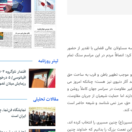
سه مسئولان عالی قضایی با تقدیر از حضور
رد: انصافاً مردم در این مراسم سنگ تمام
تیتر روزنامه
 و موجب تطهیر باطن و قرب به ساحت حق
اقیانوسی/
د آثار دنیوی نیز هست؛ چنانکه امروز می
رزمایش میلان تص
غیر مقاومت در سراسر جهان کاملاً روشن و
ند اما حمایت شیعیان از جریان مقاومت،
مقالات تحلیلی
بهه حق، مرز نمی شناسد و شیعه حاضر است
نمایشگاه فن‌نما، 
 کند.
ایران است
لحسین(ع) چنین مسیری را انتخاب کرده‌ اند،
این نعمت بزرگ را بدانیم که خداوند چنین