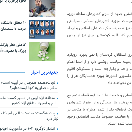
نحوه برخورد با ک
را آتشی جدید از سوی کشورهای سلطه بویژه
یاست تجزیه کشورهای اسلامی، سیاستی
 نیز تضعیف حکومت های اسلامی و ایجاد
درصد دانشمندان 
 که اقلیم کردستان عراق نیز از چنین
کاهش خطر بازگش
بزرگ با مصرف «آ
 استقلال کردستان را نمی پذیرد، رویکرد
زمینه سیاست روشنی دارد و از ابتدا اعلام
 واحد و یکپارچه است و مسئولان اقلیم
جدیدترین اخبار
 دلسوزی کشورها بویژه همسایگان عراق را
تن نخواهند داد.
اسکارِ «جدایی» کجا ایستاده‌ایم؟
 قضایی و هجمه ها علیه قوه قضاییه تصریح
منطقه آزاد ارس در مسیر کسب نخس
ه پرونده ها رسیدگی و از حقوق شهروندی
سالم و ایمن» مناطق آزاد کشور
 قاطعانه دنبال شده، مبارزه با مفاسد در
پیت هگست: صنعت دفاعی آمریکا به
ه با مفاسد، خصوصاً مفاسد اقتصادی وجود
نیاز دارد
ز کسب شده است.