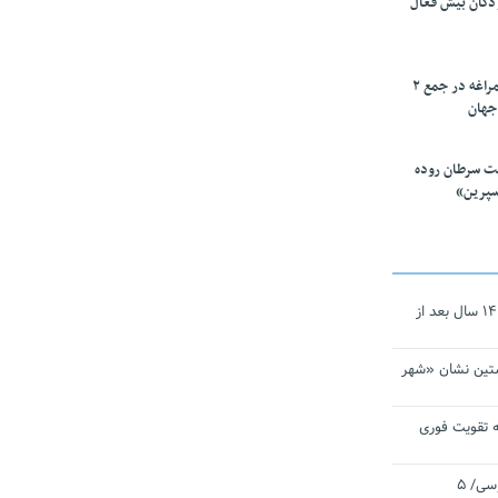
ودکان بیش فعال
۱۰ محقق دانشگاه مراغه در جمع ۲
جهان
ت سرطان روده
سپرین»
نجات‌دهنده‌ همچنان در آیینه است/ ۱۴ سال بعد از
تین نشان «شهر
 تقویت فوری
اقتدار ناوگروه ۱۰۳ در مأموریت‌ اقیانوسی/ ۵