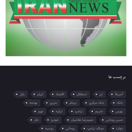
برچسب ها
آمریکا
ارز
استقلال
اقتصاد
ایران
بازار
بانک
بانک مرکزی
برجام
بنزین
بودجه
بورس
تحریم
ترامپ
ترکیه
تورم
حسن روحانی
حمیدرضا نقاشیان
خودرو
دلار
دولت
دونالد ترامپ
روحانی
روسیه